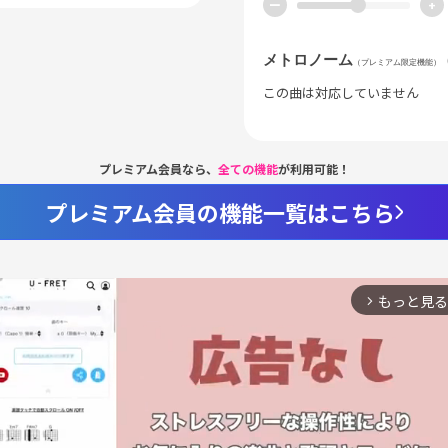
ー
+
メトロノーム
（プレミアム限定機能）
この曲は対応していません
プレミアム会員なら、
全ての機能
が利用可能！
プレミアム会員の機能一覧はこちら
もっと見る
arrow_forward_ios