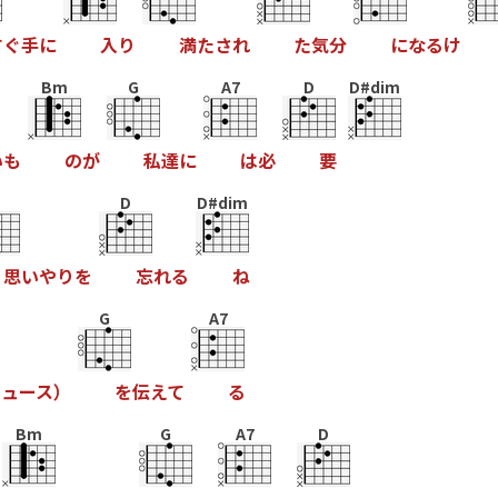
す
ぐ
手
に
入
り
満
た
さ
れ
た
気
分
に
な
る
け
Bm
G
A7
D
D#dim
い
も
の
が
私
達
に
は
必
要
D
D#dim
思
い
や
り
を
忘
れ
る
ね
G
A7
ニ
ュ
ー
ス
）
を
伝
え
て
る
Bm
G
A7
D