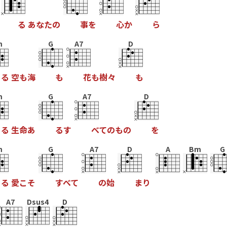
る
あ
な
た
の
事
を
心
か
ら
m
G
A7
D
る
空
も
海
も
花
も
樹
々
も
m
G
A7
D
る
生
命
あ
る
す
べ
て
の
も
の
を
m
G
A7
D
A
Bm
G
る
愛
こ
そ
す
べ
て
の
始
ま
り
A7
Dsus4
D