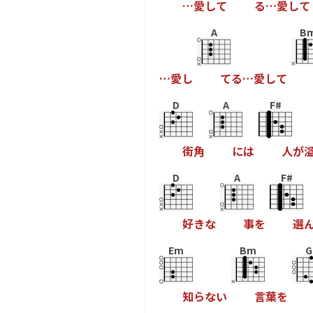
…
愛
し
て
る
…
愛
し
て
A
B
…
愛
し
て
る
…
愛
し
て
D
A
F#
街
角
に
は
人
が
D
A
F#
好
き
な
事
を
選
Em
Bm
G
知
ら
な
い
言
葉
を