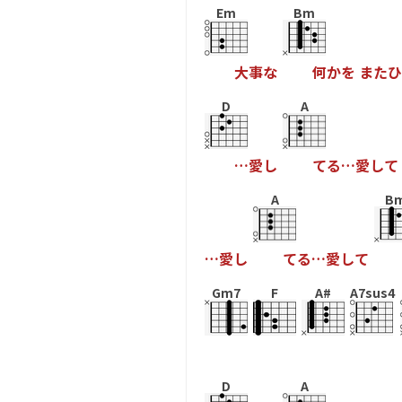
Em
Bm
大
事
な
何
か
を
ま
た
ひ
D
A
…
愛
し
て
る
…
愛
し
て
A
B
…
愛
し
て
る
…
愛
し
て
Gm7
F
A#
A7sus4
D
A