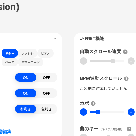
ion)
U-FRET機能
自動スクロール速度
ギター
ウクレレ
ピアノ
ー
+
ベース
パワーコード
ON
OFF
BPM連動スクロール
この曲は対応していません
ON
OFF
カポ
右利き
左利き
ー
+
曲のキー
（プレミアム限定機能）
譜編集