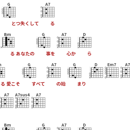
G
A7
と
つ
失
く
し
て
る
Bm
G
A7
D
る
あ
な
た
の
事
を
心
か
ら
m
G
A7
G
D
Em7
A7
る
愛
こ
そ
す
べ
て
の
始
ま
り
A7
A7sus4
A7
Bm
G
A7
D