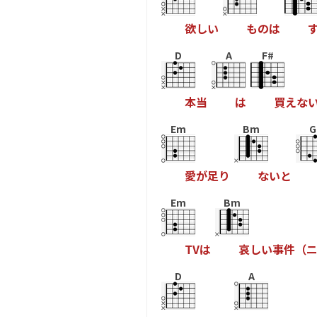
欲
し
い
も
の
は
D
A
F#
本
当
は
買
え
な
Em
Bm
G
愛
が
足
り
な
い
と
Em
Bm
T
V
は
哀
し
い
事
件
（
D
A