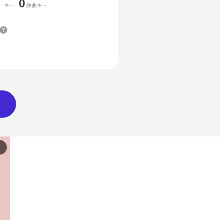
0
キー
原曲キー