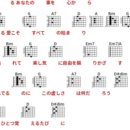
る
あ
な
た
の
事
を
心
か
ら
m
G
A7
D
A
Bm
G
る
愛
こ
そ
す
べ
て
の
始
ま
り
Bm
G
D
Em7
Em7/A
溢
れ
て
楽
し
気
に
自
由
を
振
り
か
ざ
す
Bm
G
A7
D
D#dim
ん
で
る
の
に
こ
の
虚
し
さ
は
何
だ
ろ
う
D
D#dim
ひ
と
つ
覚
え
る
た
び
に