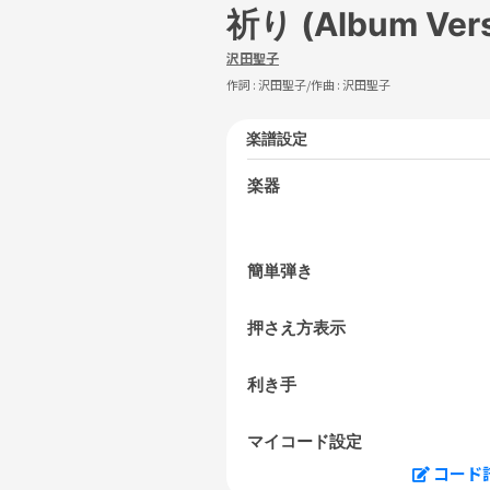
祈り (Album Vers
沢田聖子
作詞 :
沢田聖子
/作曲 :
沢田聖子
楽譜設定
楽器
簡単弾き
押さえ方表示
利き手
マイコード設定
コード