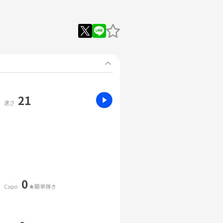
21
速さ
0
Capo
★簡単弾き