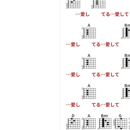
…
愛
し
て
る
…
愛
し
て
A
B
…
愛
し
て
る
…
愛
し
て
A
B
…
愛
し
て
る
…
愛
し
て
A
B
…
愛
し
て
る
…
愛
し
て
D
A
Bm
G