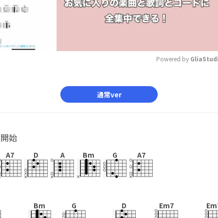
Powered by 
GliaStud
Mute
通常ver
ル開始
A7
D
A
Bm
G
A7
Bm
G
D
Em7
Em