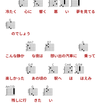
冷
た
く
心
に
響
く
悪
い
夢
を
見
て
る
G
の
で
し
ょ
う
Am7
D7
G
こ
ん
な
静
か
な
夜
は
想
い
出
の
汽
車
に
乗
っ
て
G/F
C
Cm6
G/D#
楽
し
か
っ
た
あ
の
頃
の
駅
へ
ほ
ほ
え
み
Am7/D
G
D
残
し
に
行
き
た
い