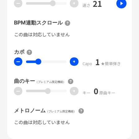
21
ー
+
速さ
BPM連動スクロール
この曲は対応していません
カポ
1
ー
+
Capo
★簡単弾き
曲のキー
（プレミアム限定機能）
0
ー
+
キー
原曲キー
メトロノーム
（プレミアム限定機能）
この曲は対応していません