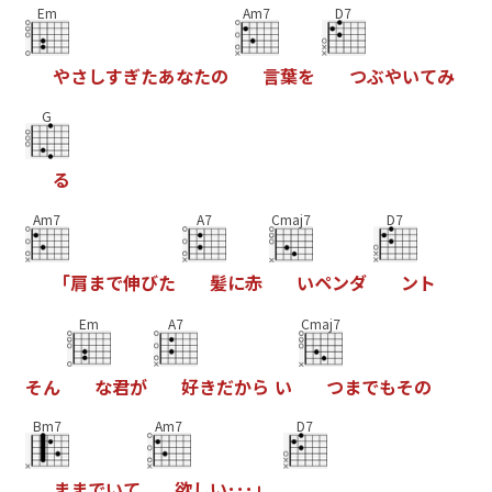
Em
Am7
D7
や
さ
し
す
ぎ
た
あ
な
た
の
言
葉
を
つ
ぶ
や
い
て
み
G
る
Am7
A7
Cmaj7
D7
「
肩
ま
で
伸
び
た
髪
に
赤
い
ペ
ン
ダ
ン
ト
Em
A7
Cmaj7
そ
ん
な
君
が
好
き
だ
か
ら
い
つ
ま
で
も
そ
の
Bm7
Am7
D7
ま
ま
で
い
て
欲
し
い
･
･
･
」