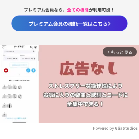
プレミアム会員なら、
全ての機能
が利用可能！
プレミアム会員の機能一覧はこちら
もっと見る
arrow_forward_ios
Powered by 
GliaStudios