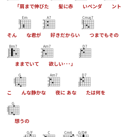
「
肩
ま
で
伸
び
た
髪
に
赤
い
ペ
ン
ダ
ン
ト
Em
A7
Cmaj7
そ
ん
な
君
が
好
き
だ
か
ら
い
つ
ま
で
も
そ
の
Bm7
Am7
D7
ま
ま
で
い
て
欲
し
い
･
･
･
」
G
Am7
D7
こ
ん
な
静
か
な
夜
に
あ
な
た
は
何
を
G
想
う
の
G/F
C
Cm6
G/D#