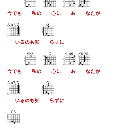
今
で
も
私
の
心
に
あ
な
た
が
Am7/D
G
い
る
の
も
知
ら
ず
に
G/F
C
Cm6
G/D#
今
で
も
私
の
心
に
あ
な
た
が
Am7/D
G
い
る
の
も
知
ら
ず
に
G6