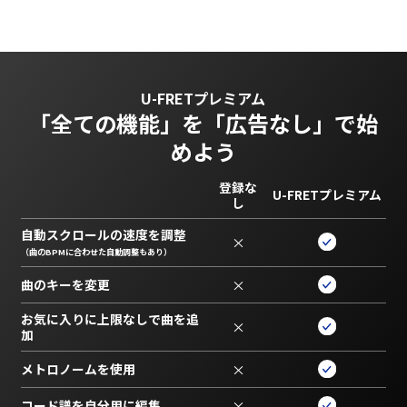
U-FRETプレミアム
「全ての機能」を
「広告なし」で始
めよう
登録な
U-FRETプレミアム
し
自動スクロールの速度を調整
×
（曲のBPMに合わせた自動調整もあり）
曲のキーを変更
×
お気に入りに上限なしで曲を追
×
加
メトロノームを使用
×
コード譜を自分用に編集
×