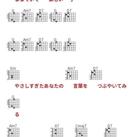
G
Am7
D7
G
D7
G
Am7
D7
G
D
Em
Am7
D7
や
さ
し
す
ぎ
た
あ
な
た
の
言
葉
を
つ
ぶ
や
い
て
み
G
る
Am7
A7
Cmaj7
D7