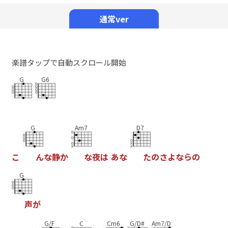
Mute
通常ver
楽譜タップで自動スクロール開始
G
G6
G
Am7
D7
こ
ん
な
静
か
な
夜
は
あ
な
た
の
さ
よ
な
ら
の
G
声
が
G/F
C
Cm6
G/D#
Am7/D