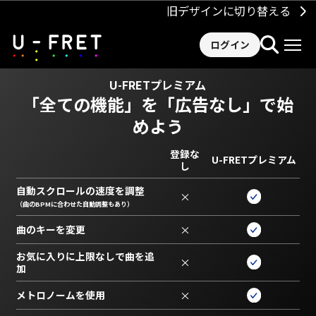
旧デザインに切り替える
ログイン
U-FRETプレミアム
「全ての機能」を
「広告なし」で始
めよう
登録な
U-FRETプレミアム
し
自動スクロールの速度を調整
×
（曲のBPMに合わせた自動調整もあり）
曲のキーを変更
×
お気に入りに上限なしで曲を追
×
加
メトロノームを使用
×