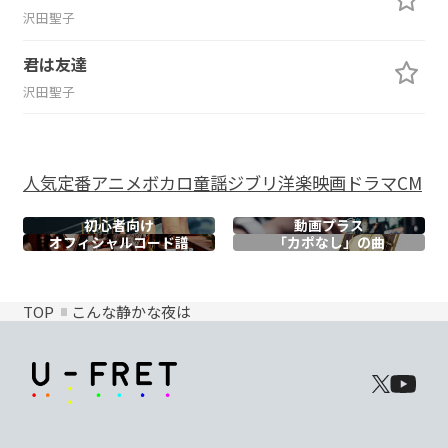
沢田聖子
君は友達
沢田聖子
人気
定番
アニメ
ボカロ
童謡
ジブリ
洋楽
映画
ドラマ
CM
初心者向け
動画プラス
オフィシャル
コード譜
「カポなし」の曲
TOP
こんな静かな夜は