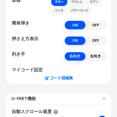
ギター
ウクレレ
ピアノ
ベース
パワーコード
簡単弾き
ON
OFF
押さえ方表示
ON
OFF
利き手
右利き
左利き
マイコード設定
コード譜編集
U-FRET機能
自動スクロール速度