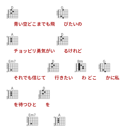
D
G
青
い
空
ど
こ
ま
で
も
飛
び
た
い
の
A
D
チ
ョ
ッ
ピ
リ
勇
気
が
い
る
け
れ
ど
Em7
D
Bm
G
そ
れ
で
も
信
じ
て
行
き
た
い
わ
ど
こ
か
に
私
A
D
を
待
つ
ひ
と
を
Em7
A