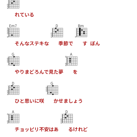
れ
て
い
る
Em7
D
Bm
そ
ん
な
ス
テ
キ
な
季
節
で
す
ぼ
ん
G
A
や
り
ま
ど
ろ
ん
で
見
た
夢
を
D
G
ひ
と
思
い
に
咲
か
せ
ま
し
ょ
う
A
D
チ
ョ
ッ
ピ
リ
不
安
は
あ
る
け
れ
ど