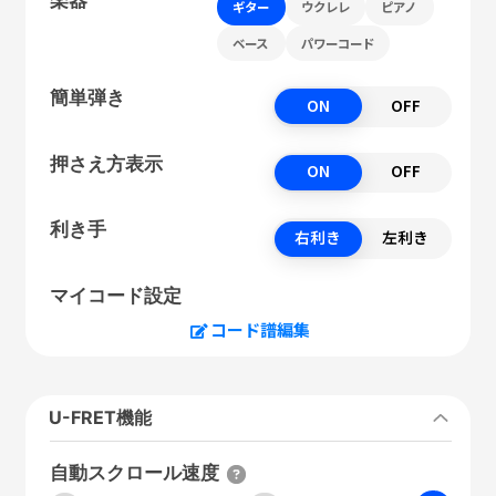
ギター
ウクレレ
ピアノ
ベース
パワーコード
簡単弾き
ON
OFF
押さえ方表示
ON
OFF
利き手
右利き
左利き
マイコード設定
コード譜編集
U-FRET機能
自動スクロール速度