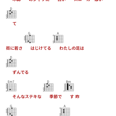
D
て
G
A
街
に
若
さ
は
じ
け
て
る
わ
た
し
の
足
は
D
ず
ん
で
る
Em7
D
Bm
そ
ん
な
ス
テ
キ
な
季
節
で
す
昨
G
A