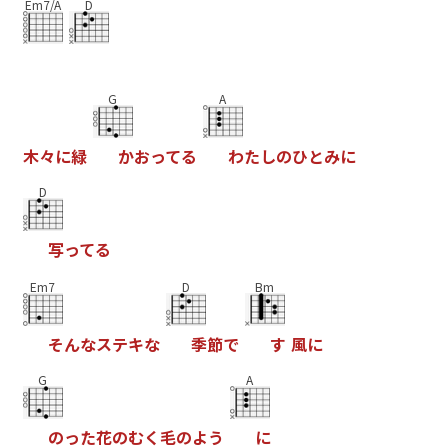
Em7/A
D
G
A
木
々
に
緑
か
お
っ
て
る
わ
た
し
の
ひ
と
み
に
D
写
っ
て
る
Em7
D
Bm
そ
ん
な
ス
テ
キ
な
季
節
で
す
風
に
G
A
の
っ
た
花
の
む
く
毛
の
よ
う
に