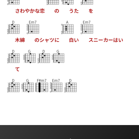
さ
わ
や
か
な
恋
の
う
た
を
D
Em7
A
Em7
木
綿
の
シ
ャ
ツ
に
白
い
ス
ニ
ー
カ
ー
は
い
D
G
D
G
て
D
G
F#m7
Em7
D