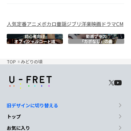
人気
定番
アニメ
ボカロ
童謡
ジブリ
洋楽
映画
ドラマ
CM
初心者向け
動画プラス
オフィシャル
コード譜
「カポなし」の曲
TOP
みどりの頃
旧デザインに切り替える
トップ
お気に入り