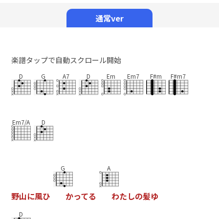
Mute
通常ver
楽譜タップで自動スクロール開始
D
G
A7
D
Em
Em7
F#m
F#m7
Em7/A
D
G
A
野
山
に
風
ひ
か
っ
て
る
わ
た
し
の
髪
ゆ
D