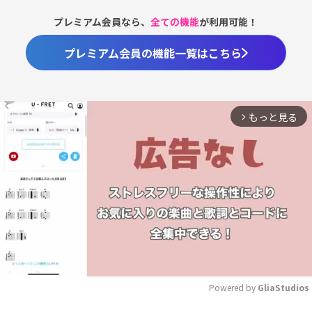
プレミアム会員なら、
全ての機能
が利用可能！
プレミアム会員の機能一覧はこちら
もっと見る
arrow_forward_ios
Powered by 
GliaStudios