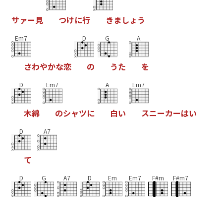
サ
ァ
ー
見
つ
け
に
行
き
ま
し
ょ
う
Em7
D
G
A
さ
わ
や
か
な
恋
の
う
た
を
D
Em7
A
Em7
木
綿
の
シ
ャ
ツ
に
白
い
ス
ニ
ー
カ
ー
は
い
D
A7
て
D
G
A7
D
Em
Em7
F#m
F#m7