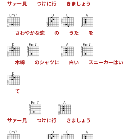
サ
ァ
ー
見
つ
け
に
行
き
ま
し
ょ
う
Em7
D
G
A
さ
わ
や
か
な
恋
の
う
た
を
D
Em7
A
Em7
木
綿
の
シ
ャ
ツ
に
白
い
ス
ニ
ー
カ
ー
は
い
D
て
Em7
A
サ
ァ
ー
見
つ
け
に
行
き
ま
し
ょ
う
Em7
D
G
A