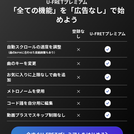
U-FRETプレミアム
「全ての機能」を
「広告なし」で始
めよう
登録な
U-FRETプレミアム
し
自動スクロールの速度を調整
×
（曲のBPMに合わせた自動調整もあり）
曲のキーを変更
×
お気に入りに上限なしで曲を追
×
加
メトロノームを使用
×
コード譜を自分用に編集
×
動画プラスでスキップ制限なし
×