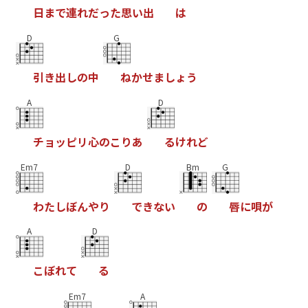
日
ま
で
連
れ
だ
っ
た
思
い
出
は
D
G
引
き
出
し
の
中
ね
か
せ
ま
し
ょ
う
A
D
チ
ョ
ッ
ピ
リ
心
の
こ
り
あ
る
け
れ
ど
Em7
D
Bm
G
わ
た
し
ぼ
ん
や
り
で
き
な
い
の
唇
に
唄
が
A
D
こ
ぼ
れ
て
る
Em7
A