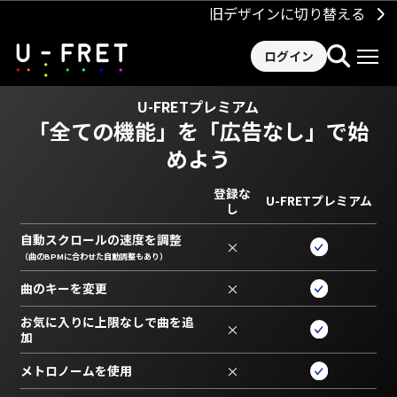
旧デザインに切り替える
ログイン
U-FRETプレミアム
「全ての機能」を
「広告なし」で始
めよう
登録な
U-FRETプレミアム
し
自動スクロールの速度を調整
×
（曲のBPMに合わせた自動調整もあり）
曲のキーを変更
×
お気に入りに上限なしで曲を追
×
加
メトロノームを使用
×