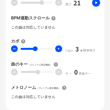
21
ー
+
速さ
BPM連動スクロール
この曲は対応していません
カポ
3
ー
+
Capo
★簡単弾き
曲のキー
（プレミアム限定機能）
0
ー
+
キー
原曲キー
メトロノーム
（プレミアム限定機能）
この曲は対応していません