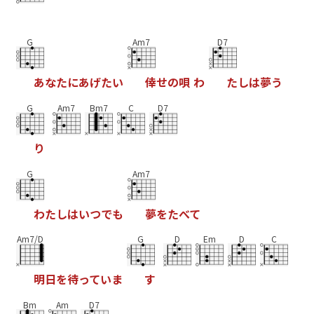
G
Am7
D7
あ
な
た
に
あ
げ
た
い
倖
せ
の
唄
わ
た
し
は
夢
う
G
Am7
Bm7
C
D7
り
G
Am7
わ
た
し
は
い
つ
で
も
夢
を
た
べ
て
Am7/D
G
D
Em
D
C
明
日
を
待
っ
て
い
ま
す
Bm
Am
D7