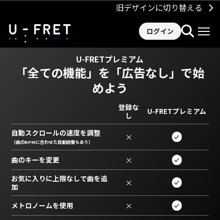
旧デザインに切り替える
ログイン
U-FRETプレミアム
「全ての機能」を
「広告なし」で始
めよう
登録な
U-FRETプレミアム
し
自動スクロールの速度を調整
×
（曲のBPMに合わせた自動調整もあり）
曲のキーを変更
×
お気に入りに上限なしで曲を追
×
加
メトロノームを使用
×