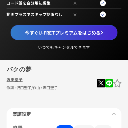
コード譜を自分用に編集
×
動画プラスでスキップ制限なし
×
今すぐU-FRETプレミアムをはじめる
いつでもキャンセルできます
バクの夢
沢田聖子
作詞 :
沢田聖子
/作曲 :
沢田聖子
楽譜設定
楽器