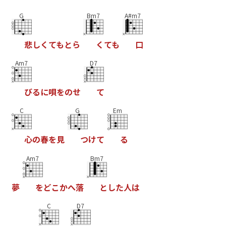
G
Bm7
A#m7
悲
し
く
て
も
と
ら
く
て
も
口
Am7
D7
び
る
に
唄
を
の
せ
て
C
G
Em
心
の
春
を
見
つ
け
て
る
Am7
Bm7
夢
を
ど
こ
か
へ
落
と
し
た
人
は
C
D7