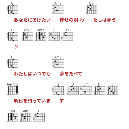
G
Am7
D7
あ
な
た
に
あ
げ
た
い
倖
せ
の
唄
わ
た
し
は
夢
う
G
Am7
Bm7
C
D7
り
G
Am7
わ
た
し
は
い
つ
で
も
夢
を
た
べ
て
Am7/D
G
D
Em
D
C
明
日
を
待
っ
て
い
ま
す
Bm
Am
D7