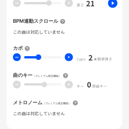
21
ー
+
速さ
BPM連動スクロール
この曲は対応していません
カポ
2
ー
+
Capo
★簡単弾き
曲のキー
（プレミアム限定機能）
0
ー
+
キー
原曲キー
メトロノーム
（プレミアム限定機能）
この曲は対応していません