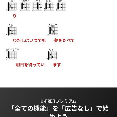
A♭
A#m7
Cm7
D♭
D#7
り
A♭
A#m7
わ
た
し
は
い
つ
で
も
夢
を
た
べ
て
A#m7/D#
A♭
明
日
を
待
っ
て
い
ま
す
U-FRETプレミアム
「全ての機能」を
「広告なし」で始
めよう