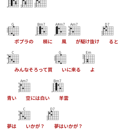
G
Bm7
A#m7
Am7
D7
ポ
プ
ラ
の
梢
に
風
が
駆
け
抜
け
る
と
C
G
Em
み
ん
な
そ
ろ
っ
て
買
い
に
来
る
よ
Am7
Bm7
青
い
空
に
は
白
い
羊
雲
C
D7
夢
は
い
か
が
？
夢
は
い
か
が
？