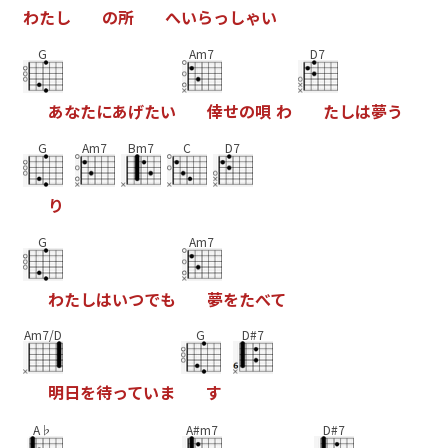
わ
た
し
の
所
へ
い
ら
っ
し
ゃ
い
G
Am7
D7
あ
な
た
に
あ
げ
た
い
倖
せ
の
唄
わ
た
し
は
夢
う
G
Am7
Bm7
C
D7
り
G
Am7
わ
た
し
は
い
つ
で
も
夢
を
た
べ
て
Am7/D
G
D#7
明
日
を
待
っ
て
い
ま
す
A♭
A#m7
D#7