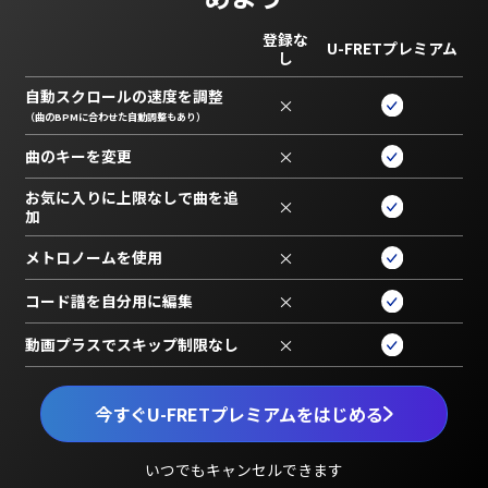
登録な
U-FRETプレミアム
し
自動スクロールの速度を調整
×
（曲のBPMに合わせた自動調整もあり）
曲のキーを変更
×
お気に入りに上限なしで曲を追
×
加
メトロノームを使用
×
コード譜を自分用に編集
×
動画プラスでスキップ制限なし
×
今すぐU-FRETプレミアムをはじめる
いつでもキャンセルできます