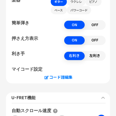
ギター
ウクレレ
ピアノ
ベース
パワーコード
簡単弾き
ON
OFF
押さえ方表示
ON
OFF
利き手
右利き
左利き
マイコード設定
コード譜編集
U-FRET機能
自動スクロール速度