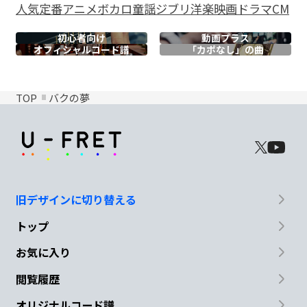
人気
定番
アニメ
ボカロ
童謡
ジブリ
洋楽
映画
ドラマ
CM
初心者向け
動画プラス
オフィシャル
コード譜
「カポなし」の曲
TOP
バクの夢
旧デザインに切り替える
トップ
お気に入り
閲覧履歴
オリジナルコード譜