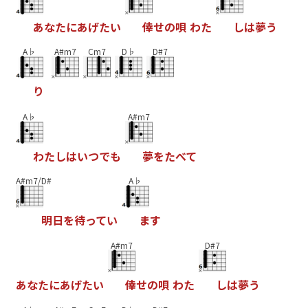
あ
な
た
に
あ
げ
た
い
倖
せ
の
唄
わ
た
し
は
夢
う
A♭
A#m7
Cm7
D♭
D#7
り
A♭
A#m7
わ
た
し
は
い
つ
で
も
夢
を
た
べ
て
A#m7/D#
A♭
明
日
を
待
っ
て
い
ま
す
A#m7
D#7
あ
な
た
に
あ
げ
た
い
倖
せ
の
唄
わ
た
し
は
夢
う