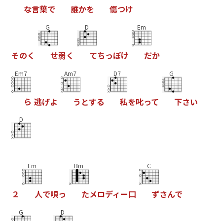
な
言
葉
で
誰
か
を
傷
つ
け
G
D
Em
そ
の
く
せ
弱
く
て
ち
っ
ぽ
け
だ
か
Em7
Am7
D7
G
ら
逃
げ
よ
う
と
す
る
私
を
叱
っ
て
下
さ
い
D
Em
Bm
C
２
人
で
唄
っ
た
メ
ロ
デ
ィ
ー
口
ず
さ
ん
で
G
D