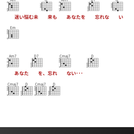
迷
い
悩
む
未
来
も
あ
な
た
を
忘
れ
な
い
Em
Am7
D7
Cmaj7
D
あ
な
た
を
、
忘
れ
な
い
･
･
･
Cmaj7
D
Cmaj7
D