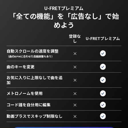
U-FRETプレミアム
「全ての機能」を
「広告なし」で始
めよう
登録な
U-FRETプレミアム
し
自動スクロールの速度を調整
×
（曲のBPMに合わせた自動調整もあり）
曲のキーを変更
×
お気に入りに上限なしで曲を追
×
加
メトロノームを使用
×
コード譜を自分用に編集
×
動画プラスでスキップ制限なし
×