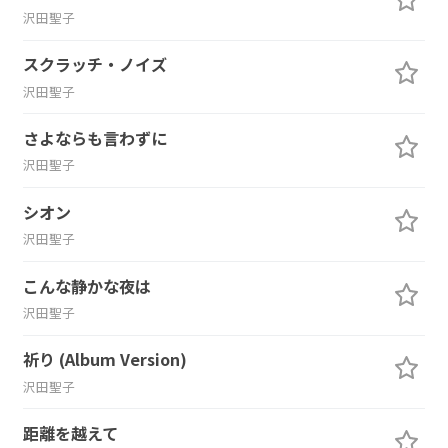
沢田聖子
スクラッチ・ノイズ
沢田聖子
さよならも言わずに
沢田聖子
シオン
沢田聖子
こんな静かな夜は
沢田聖子
祈り (Album Version)
沢田聖子
距離を越えて