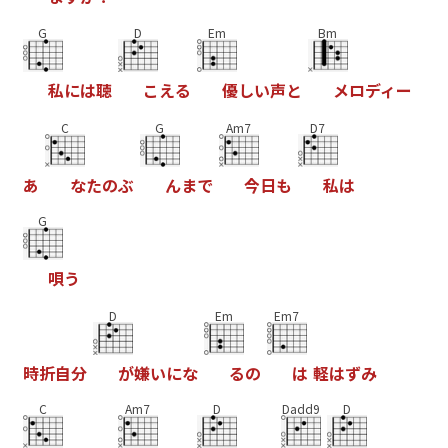
G
D
Em
Bm
私
に
は
聴
こ
え
る
優
し
い
声
と
メ
ロ
デ
ィ
ー
C
G
Am7
D7
あ
な
た
の
ぶ
ん
ま
で
今
日
も
私
は
G
唄
う
D
Em
Em7
時
折
自
分
が
嫌
い
に
な
る
の
は
軽
は
ず
み
C
Am7
D
Dadd9
D