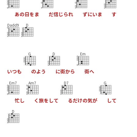
あ
の
日
を
ま
だ
信
じ
ら
れ
ず
に
い
ま
す
Dadd9
D
G
D
Em
い
つ
も
の
よ
う
に
街
か
ら
街
へ
Em7
Am7
D7
G
忙
し
く
旅
を
し
て
る
だ
け
の
気
が
し
て
D