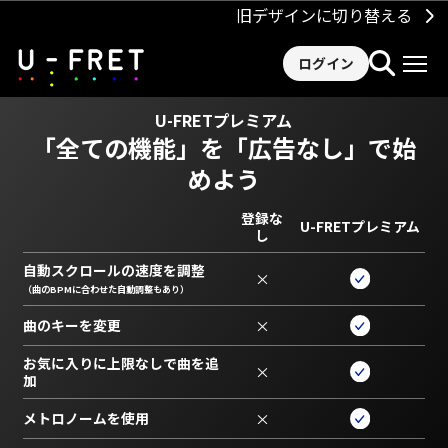
旧デザインに切り替える
ログイン
U-FRETプレミアム
「全ての機能」を
「広告なし」で始
めよう
登録な
U-FRETプレミアム
し
自動スクロールの速度を調整
×
（曲のBPMに合わせた自動調整もあり）
曲のキーを変更
×
お気に入りに上限なしで曲を追
×
加
メトロノームを使用
×