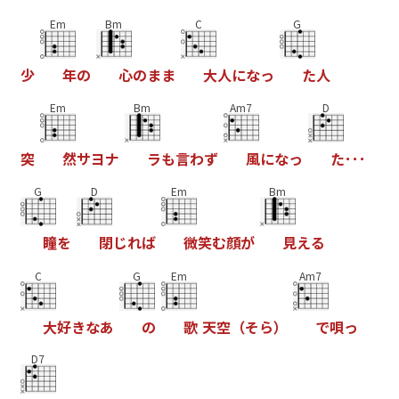
Em
Bm
C
G
少
年
の
心
の
ま
ま
大
人
に
な
っ
た
人
Em
Bm
Am7
D
突
然
サ
ヨ
ナ
ラ
も
言
わ
ず
風
に
な
っ
た
･
･
･
G
D
Em
Bm
瞳
を
閉
じ
れ
ば
微
笑
む
顔
が
見
え
る
C
G
Em
Am7
大
好
き
な
あ
の
歌
天
空
（
そ
ら
）
で
唄
っ
D7