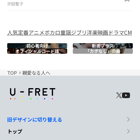
沢田聖子
人気
定番
アニメ
ボカロ
童謡
ジブリ
洋楽
映画
ドラマ
CM
初心者向け
動画プラス
オフィシャル
コード譜
「カポなし」の曲
TOP
親愛なる人へ
旧デザインに切り替える
トップ