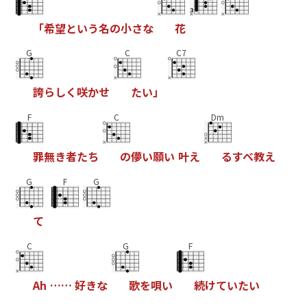
「
希
望
と
い
う
名
の
小
さ
な
花
G
C
C7
誇
ら
し
く
咲
か
せ
た
い
」
F
C
Dm
罪
無
き
者
た
ち
の
儚
い
願
い
叶
え
る
す
べ
教
え
G
F
G
て
C
G
F
A
h
…
…
好
き
な
歌
を
唄
い
続
け
て
い
た
い