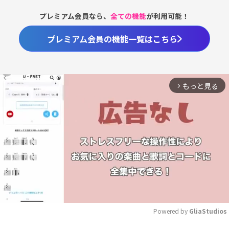
プレミアム会員なら、
全ての機能
が利用可能！
プレミアム会員の機能一覧はこちら
もっと見る
arrow_forward_ios
Powered by 
GliaStudios