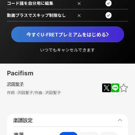
コード譜を自分用に編集
×
動画プラスでスキップ制限なし
×
今すぐU-FRETプレミアムをはじめる
いつでもキャンセルできます
Pacifism
沢田聖子
作詞 :
沢田聖子
/作曲 :
沢田聖子
楽譜設定
楽器