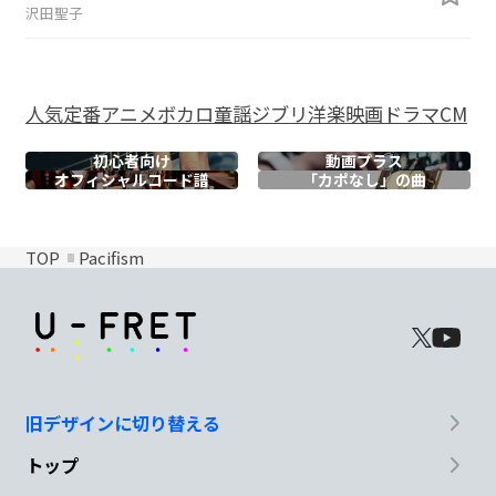
沢田聖子
人気
定番
アニメ
ボカロ
童謡
ジブリ
洋楽
映画
ドラマ
CM
初心者向け
動画プラス
オフィシャル
コード譜
「カポなし」の曲
TOP
Pacifism
旧デザインに切り替える
トップ