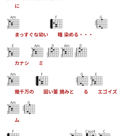
に
Am
F
G
ま
っ
す
ぐ
な
幼
い
瞳
染
め
る
・
・
・
E
Am
D
Am
D
カ
ナ
シ
ミ
Am
F
G
E
幾
千
万
の
固
い
蕾
摘
み
と
る
エ
ゴ
イ
ズ
Am
G
ム
F
C
Csus4
C