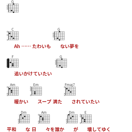
G
C
G
A
h
…
…
た
わ
い
も
な
い
夢
を
F
G
追
い
か
け
て
い
た
い
Am
Em
Fmaj7
暖
か
い
ス
ー
プ
満
た
さ
れ
て
い
た
い
Dm
Am
Dm
E
平
和
な
日
々
を
誰
か
が
壊
し
て
ゆ
く