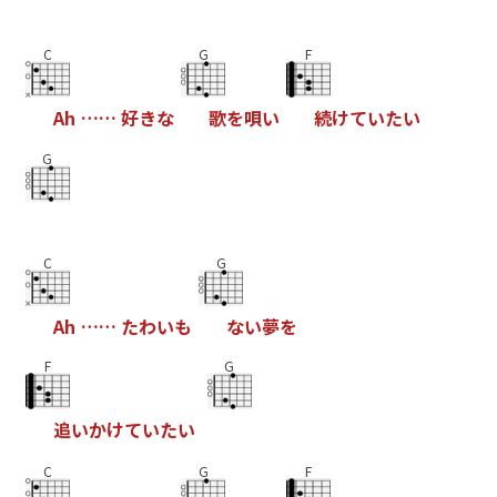
C
G
F
A
h
…
…
好
き
な
歌
を
唄
い
続
け
て
い
た
い
G
C
G
A
h
…
…
た
わ
い
も
な
い
夢
を
F
G
追
い
か
け
て
い
た
い
C
G
F