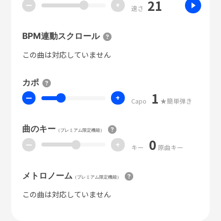
21
ー
+
速さ
BPM連動スクロール
この曲は対応していません
カポ
1
ー
+
Capo
★簡単弾き
曲のキー
（プレミアム限定機能）
0
ー
+
キー
原曲キー
メトロノーム
（プレミアム限定機能）
この曲は対応していません