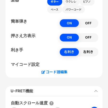
ギター
ウクレレ
ピアノ
ベース
パワーコード
簡単弾き
ON
OFF
押さえ方表示
ON
OFF
利き手
右利き
左利き
マイコード設定
コード譜編集
U-FRET機能
自動スクロール速度