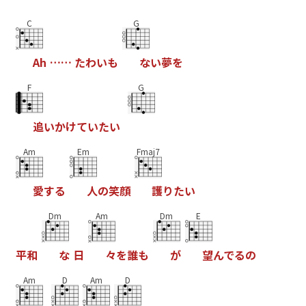
C
G
A
h
…
…
た
わ
い
も
な
い
夢
を
F
G
追
い
か
け
て
い
た
い
Am
Em
Fmaj7
愛
す
る
人
の
笑
顔
護
り
た
い
Dm
Am
Dm
E
平
和
な
日
々
を
誰
も
が
望
ん
で
る
の
Am
D
Am
D