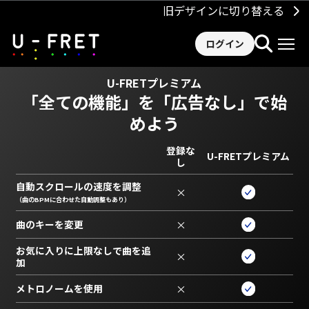
旧デザインに切り替える
ログイン
U-FRETプレミアム
「全ての機能」を
「広告なし」で始
めよう
登録な
U-FRETプレミアム
し
自動スクロールの速度を調整
×
（曲のBPMに合わせた自動調整もあり）
曲のキーを変更
×
お気に入りに上限なしで曲を追
×
加
メトロノームを使用
×