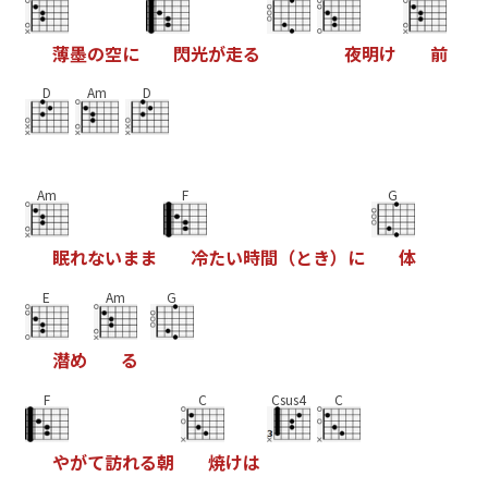
薄
墨
の
空
に
閃
光
が
走
る
夜
明
け
前
D
Am
D
Am
F
G
眠
れ
な
い
ま
ま
冷
た
い
時
間
（
と
き
）
に
体
E
Am
G
潜
め
る
F
C
Csus4
C
や
が
て
訪
れ
る
朝
焼
け
は