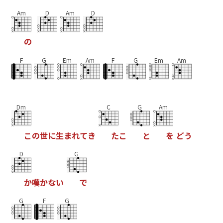
Am
D
Am
D
の
F
G
Em
Am
F
G
Em
Am
Dm
C
G
Am
こ
の
世
に
生
ま
れ
て
き
た
こ
と
を
ど
う
D
G
か
嘆
か
な
い
で
G
F
G