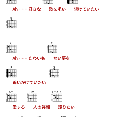
A
h
…
…
好
き
な
歌
を
唄
い
続
け
て
い
た
い
G
C
G
A
h
…
…
た
わ
い
も
な
い
夢
を
F
G
追
い
か
け
て
い
た
い
Am
Em
Fmaj7
愛
す
る
人
の
笑
顔
護
り
た
い
Dm
Am
Dm
E