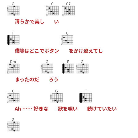
G
C
C7
清
ら
か
で
美
し
い
F
C
僕
等
は
ど
こ
で
ボ
タ
ン
を
か
け
違
え
て
し
Dm
G
F
G
ま
っ
た
の
だ
ろ
う
C
G
F
A
h
…
…
好
き
な
歌
を
唄
い
続
け
て
い
た
い
G