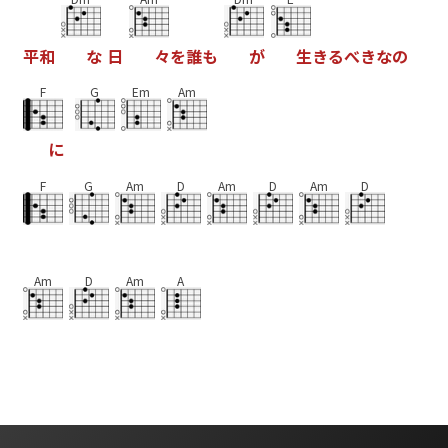
平
和
な
日
々
を
誰
も
が
生
き
る
べ
き
な
の
F
G
Em
Am
に
F
G
Am
D
Am
D
Am
D
Am
D
Am
A