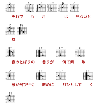
D
G
D
Em
D
A
そ
れ
で
も
月
は
見
な
い
と
D
F#
ね
Bm
F#
Em
G
夜
の
と
ば
り
の
香
り
が
何
て
素
敵
A
F#
E7
F#
雁
が
飛
び
行
く
眺
め
に
月
ひ
と
し
ず
く
E9