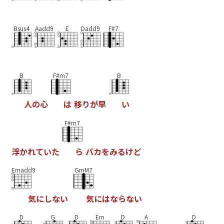
Bsus4
Aadd9
E
Dadd9
F#7
B
F#m7
B
人
の
心
は
移
り
が
早
い
F#m7
浮
か
れ
て
い
た
ら
バ
カ
を
み
る
け
ど
Emadd9
GmM7
気
に
し
な
い
気
に
は
な
ら
な
い
D
G
D
Em
D
A
D