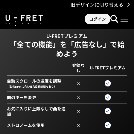
旧デザインに切り替える
ログイン
U-FRETプレミアム
「全ての機能」を
「広告なし」で始
めよう
登録な
U-FRETプレミアム
し
自動スクロールの速度を調整
×
（曲のBPMに合わせた自動調整もあり）
曲のキーを変更
×
お気に入りに上限なしで曲を追
×
加
メトロノームを使用
×