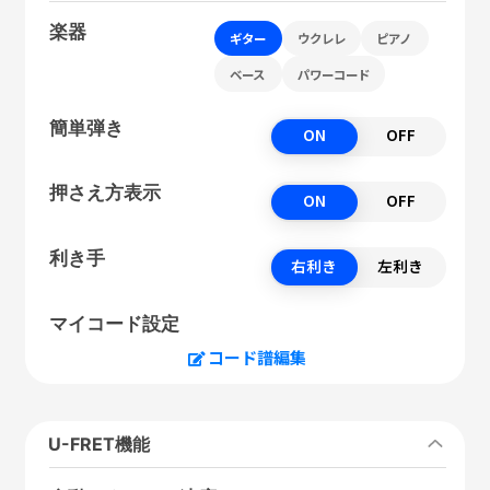
楽器
ギター
ウクレレ
ピアノ
ベース
パワーコード
簡単弾き
ON
OFF
押さえ方表示
ON
OFF
利き手
右利き
左利き
マイコード設定
コード譜編集
U-FRET機能