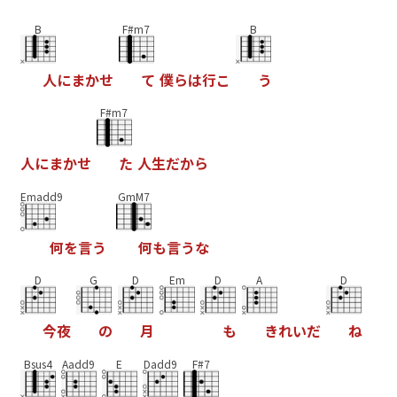
B
F#m7
B
人
に
ま
か
せ
て
僕
ら
は
行
こ
う
F#m7
人
に
ま
か
せ
た
人
生
だ
か
ら
Emadd9
GmM7
何
を
言
う
何
も
言
う
な
D
G
D
Em
D
A
D
今
夜
の
月
も
き
れ
い
だ
ね
Bsus4
Aadd9
E
Dadd9
F#7