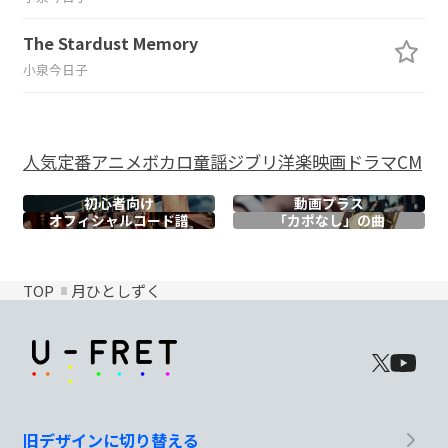
The Stardust Memory
小泉今日子
人気
定番
アニメ
ボカロ
童謡
ジブリ
洋楽
映画
ドラマ
CM
初心者向け
動画プラス
オフィシャル
コード譜
「カポなし」の曲
TOP
月ひとしずく
旧デザインに切り替える