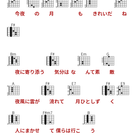
今
夜
の
月
も
き
れ
い
だ
ね
F#
Bm
F#
Em
G
夜
に
寄
り
添
う
気
分
は
な
ん
て
素
敵
A
F#
E7
F#
E9
夜
風
に
雲
が
流
れ
て
月
ひ
と
し
ず
く
B
F#m7
B
人
に
ま
か
せ
て
僕
ら
は
行
こ
う