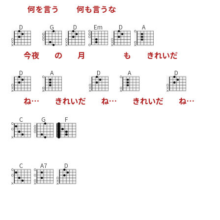
何
を
言
う
何
も
言
う
な
D
G
D
Em
D
A
今
夜
の
月
も
き
れ
い
だ
D
A
D
A
D
ね
…
き
れ
い
だ
ね
…
き
れ
い
だ
ね
…
C
G
F
C
A7
D