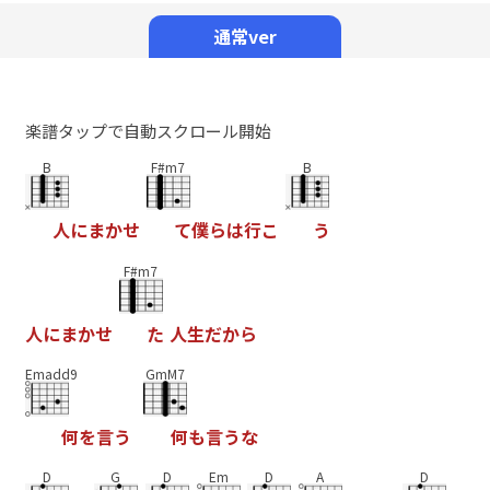
通常ver
楽譜タップで自動スクロール開始
B
F#m7
B
人
に
ま
か
せ
て
僕
ら
は
行
こ
う
F#m7
人
に
ま
か
せ
た
人
生
だ
か
ら
Emadd9
GmM7
何
を
言
う
何
も
言
う
な
D
G
D
Em
D
A
D