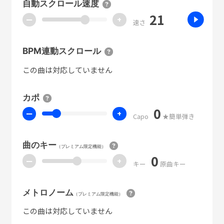
自動スクロール速度
21
ー
+
速さ
BPM連動スクロール
この曲は対応していません
カポ
0
ー
+
Capo
★簡単弾き
曲のキー
（プレミアム限定機能）
0
ー
+
キー
原曲キー
メトロノーム
（プレミアム限定機能）
この曲は対応していません