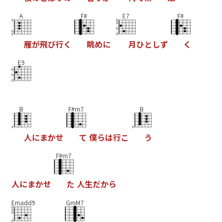
A
F#
E7
F#
雁
が
飛
び
行
く
眺
め
に
月
ひ
と
し
ず
く
E9
B
F#m7
B
人
に
ま
か
せ
て
僕
ら
は
行
こ
う
F#m7
人
に
ま
か
せ
た
人
生
だ
か
ら
Emadd9
GmM7