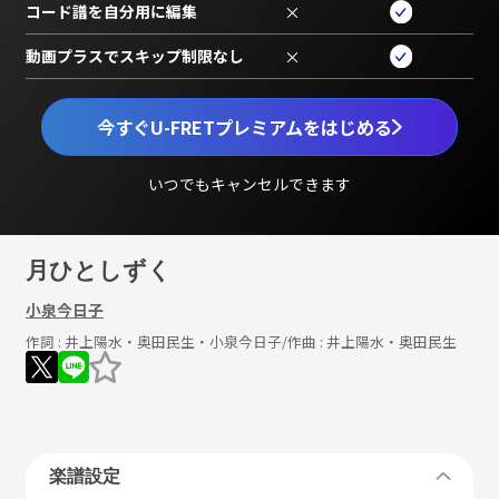
コード譜を自分用に編集
×
動画プラスでスキップ制限なし
×
今すぐU-FRETプレミアムをはじめる
いつでもキャンセルできます
月ひとしずく
小泉今日子
作詞 :
井上陽水・奥田民生・小泉今日子
/作曲 :
井上陽水・奥田民生
楽譜設定