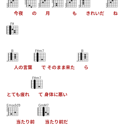
今
夜
の
月
も
き
れ
い
だ
ね
F#
B
F#m7
B
人
の
言
葉
で
そ
の
ま
ま
来
た
ら
F#m7
と
て
も
疲
れ
て
身
体
に
悪
い
Emadd9
GmM7
当
た
り
前
当
た
り
前
だ