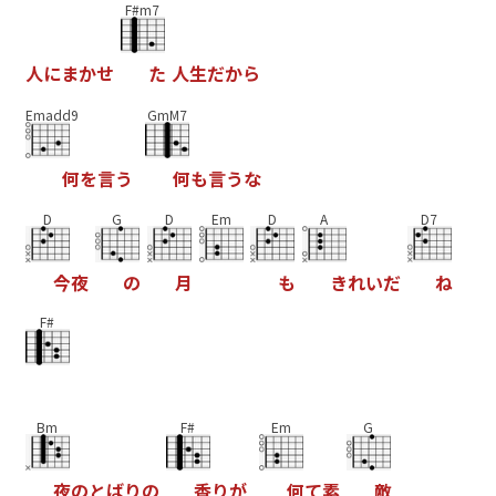
F#m7
人
に
ま
か
せ
た
人
生
だ
か
ら
Emadd9
GmM7
何
を
言
う
何
も
言
う
な
D
G
D
Em
D
A
D7
今
夜
の
月
も
き
れ
い
だ
ね
F#
Bm
F#
Em
G
夜
の
と
ば
り
の
香
り
が
何
て
素
敵