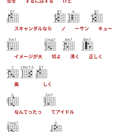
恋
を
す
る
に
は
す
る
け
ど
D7
B7
A
B7
ス
キ
ャ
ン
ダ
ル
な
ら
ノ
ー
サ
ン
キ
ュ
ー
Em7
Cmaj7
Am7
Bm7
イ
メ
ー
ジ
が
大
切
よ
清
く
正
し
く
C
C#m7-5
D7
美
し
く
G
Em7
な
ん
て
っ
た
っ
て
ア
イ
ド
ル
Cmaj7
D