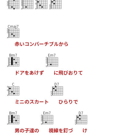
Cmaj7
赤
い
コ
ン
バ
ー
チ
ブ
ル
か
ら
Bm7
Em7
ド
ア
を
あ
け
ず
に
飛
び
お
り
て
C
D7
ミ
ニ
の
ス
カ
ー
ト
ひ
ら
り
で
Bm7
Em7
D7
男
の
子
達
の
視
線
を
釘
づ
け