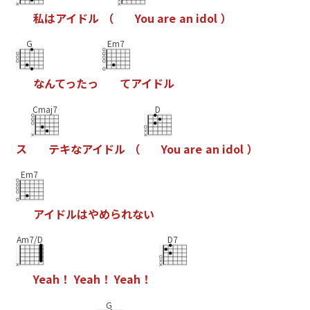
私
は
ア
イ
ド
ル
（
Y
o
u
a
r
e
a
n
i
d
o
l
）
G
Em7
な
ん
て
っ
た
っ
て
ア
イ
ド
ル
Cmaj7
D
ス
テ
キ
な
ア
イ
ド
ル
（
Y
o
u
a
r
e
a
n
i
d
o
l
）
Em7
ア
イ
ド
ル
は
や
め
ら
れ
な
い
Am7/D
D7
Y
e
a
h
！
Y
e
a
h
！
Y
e
a
h
！
G