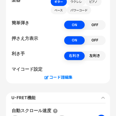
ギター
ウクレレ
ピアノ
ベース
パワーコード
簡単弾き
ON
OFF
押さえ方表示
ON
OFF
利き手
右利き
左利き
マイコード設定
コード譜編集
U-FRET機能
自動スクロール速度