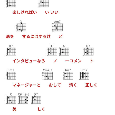
楽
し
け
れ
ば
い
い
い
い
G
Am7
恋
を
す
る
に
は
す
る
け
ど
D7
B7
A
B7
イ
ン
タ
ビ
ュ
ー
な
ら
ノ
ー
コ
メ
ン
ト
Em7
Cmaj7
Am7
Bm7
マ
ネ
ー
ジ
ャ
ー
と
お
し
て
清
く
正
し
く
C
C#m7-5
D7
美
し
く