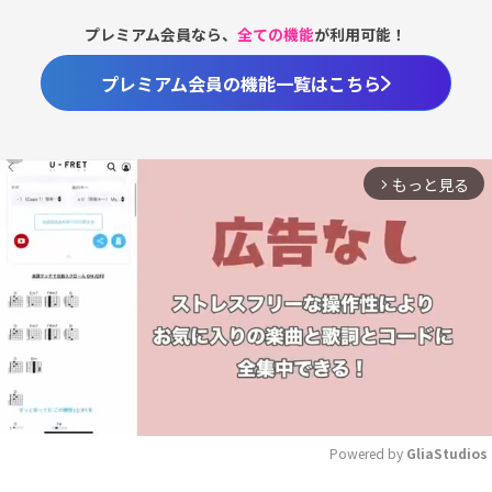
プレミアム会員なら、
全ての機能
が利用可能！
プレミアム会員の機能一覧はこちら
もっと見る
arrow_forward_ios
Powered by 
GliaStudios