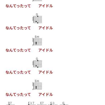
な
ん
て
っ
た
っ
て
ア
イ
ド
ル
G
な
ん
て
っ
た
っ
て
ア
イ
ド
ル
Em
な
ん
て
っ
た
っ
て
ア
イ
ド
ル
G
な
ん
て
っ
た
っ
て
ア
イ
ド
ル
Em
な
ん
て
っ
た
っ
て
ア
イ
ド
ル
D7
E♭7
E7
G♭
G