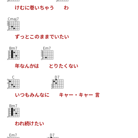
け
む
に
巻
い
ち
ゃ
う
わ
Cmaj7
ず
っ
と
こ
の
ま
ま
で
い
た
い
Bm7
Em7
年
な
ん
か
は
と
り
た
く
な
い
C
D7
い
つ
も
み
ん
な
に
キ
ャ
ー
・
キ
ャ
ー
言
Bm7
わ
れ
続
け
た
い
Em7
D7