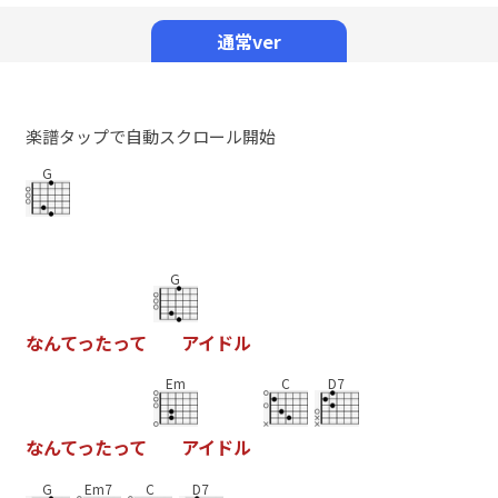
Mute
通常ver
楽譜タップで自動スクロール開始
G
G
な
ん
て
っ
た
っ
て
ア
イ
ド
ル
Em
C
D7
な
ん
て
っ
た
っ
て
ア
イ
ド
ル
G
Em7
C
D7