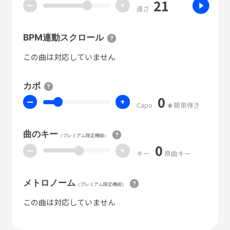
21
ー
+
速さ
BPM連動スクロール
この曲は対応していません
カポ
0
ー
+
Capo
★簡単弾き
曲のキー
（プレミアム限定機能）
0
ー
+
キー
原曲キー
メトロノーム
（プレミアム限定機能）
この曲は対応していません