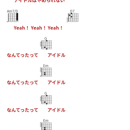
ア
イ
ド
ル
は
や
め
ら
れ
な
い
Am7/D
D7
Y
e
a
h
！
Y
e
a
h
！
Y
e
a
h
！
G
な
ん
て
っ
た
っ
て
ア
イ
ド
ル
Em
な
ん
て
っ
た
っ
て
ア
イ
ド
ル
G
な
ん
て
っ
た
っ
て
ア
イ
ド
ル
Em