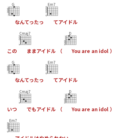
G
Em7
な
ん
て
っ
た
っ
て
ア
イ
ド
ル
Cmaj7
D
こ
の
ま
ま
ア
イ
ド
ル
（
Y
o
u
a
r
e
a
n
i
d
o
l
）
G
Em7
な
ん
て
っ
た
っ
て
ア
イ
ド
ル
Cmaj7
D
い
つ
で
も
ア
イ
ド
ル
（
Y
o
u
a
r
e
a
n
i
d
o
l
）
Em7