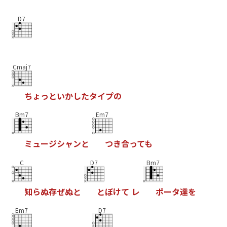
D7
Cmaj7
ち
ょ
っ
と
い
か
し
た
タ
イ
プ
の
Bm7
Em7
ミ
ュ
ー
ジ
シ
ャ
ン
と
つ
き
合
っ
て
も
C
D7
Bm7
知
ら
ぬ
存
ぜ
ぬ
と
と
ぼ
け
て
レ
ポ
ー
タ
達
を
Em7
D7