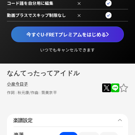
コード譜を自分用に編集
×
動画プラスでスキップ制限なし
×
今すぐU-FRETプレミアムをはじめる
いつでもキャンセルできます
なんてったってアイドル
小泉今日子
作詞 :
秋元康
/作曲 :
筒美京平
楽譜設定
楽器