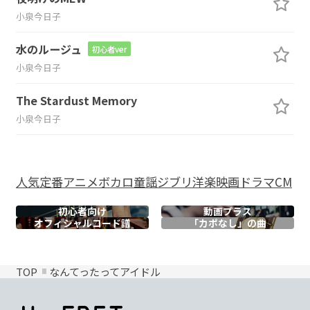
小泉今日子
水のルージュ
初心者ver
小泉今日子
The Stardust Memory
小泉今日子
人気
定番
アニメ
ボカロ
童謡
ジブリ
洋楽
映画
ドラマ
CM
初心者向け
動画プラス
オフィシャル
コード譜
「カポなし」の曲
TOP
なんてったってアイドル