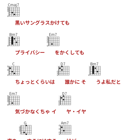
Cmaj7
黒
い
サ
ン
グ
ラ
ス
か
け
て
も
Bm7
Em7
プ
ラ
イ
バ
シ
ー
を
か
く
し
て
も
C
D7
Bm7
ち
ょ
っ
と
く
ら
い
は
誰
か
に
そ
う
よ
私
だ
と
Em7
D7
気
づ
か
な
く
ち
ゃ
イ
ヤ
・
イ
ヤ
G
Am7