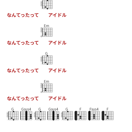
な
ん
て
っ
た
っ
て
ア
イ
ド
ル
Em
な
ん
て
っ
た
っ
て
ア
イ
ド
ル
G
な
ん
て
っ
た
っ
て
ア
イ
ド
ル
Em
な
ん
て
っ
た
っ
て
ア
イ
ド
ル
G
Gsus4
G
Gsus4
G
F
Fsus4
F