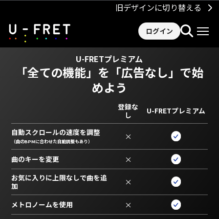
旧デザインに切り替える
ログイン
U-FRETプレミアム
「全ての機能」を
「広告なし」で始
めよう
登録な
U-FRETプレミアム
し
自動スクロールの速度を調整
×
（曲のBPMに合わせた自動調整もあり）
曲のキーを変更
×
お気に入りに上限なしで曲を追
×
加
メトロノームを使用
×