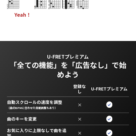
Y
e
a
h
！
U-FRETプレミアム
「全ての機能」を
「広告なし」で始
めよう
登録な
U-FRETプレミアム
し
自動スクロールの速度を調整
×
（曲のBPMに合わせた自動調整もあり）
曲のキーを変更
×
お気に入りに上限なしで曲を追
×
加