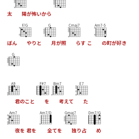
太
陽
が
怖
い
か
ら
F/G
G
Cmaj7
Am7-5
ぼ
ん
や
り
と
月
が
照
ら
す
こ
の
町
が
好
き
G
A9
F#7
Bm7
E7
君
の
こ
と
を
考
え
て
た
Am7
Am7/D
Gmaj7
Dm7/G
夜
を
君
を
全
て
を
独
り
占
め