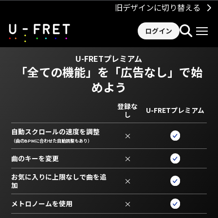
旧デザインに切り替える
ログイン
U-FRETプレミアム
「全ての機能」を
「広告なし」で始
めよう
登録な
U-FRETプレミアム
し
自動スクロールの速度を調整
×
（曲のBPMに合わせた自動調整もあり）
曲のキーを変更
×
お気に入りに上限なしで曲を追
×
加
メトロノームを使用
×