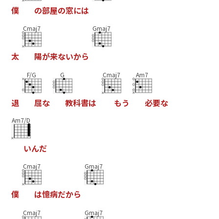
僕
の
部
屋
の
窓
に
は
Cmaj7
Gmaj7
太
陽
が
来
な
い
か
ら
F/G
G
Cmaj7
Am7
退
屈
な
教
科
書
は
も
う
必
要
な
Am7/D
い
ん
だ
Cmaj7
Gmaj7
僕
は
憶
病
だ
か
ら
Cmaj7
Gmaj7