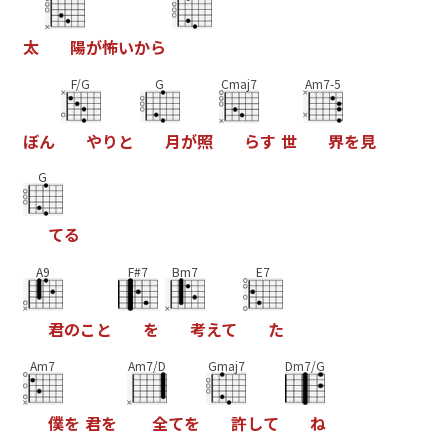
太
陽
が
怖
い
か
ら
F/G
G
Cmaj7
Am7-5
ぼ
ん
や
り
と
月
が
照
ら
す
世
界
を
見
G
て
る
A9
F#7
Bm7
E7
君
の
こ
と
を
考
え
て
た
Am7
Am7/D
Gmaj7
Dm7/G
僕
を
君
を
全
て
を
許
し
て
ね