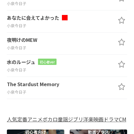
小泉今日子
あなたに会えてよかった
小泉今日子
夜明けのMEW
小泉今日子
水のルージュ
初心者ver
小泉今日子
The Stardust Memory
小泉今日子
人気
定番
アニメ
ボカロ
童謡
ジブリ
洋楽
映画
ドラマ
CM
初心者向け
動画プラス