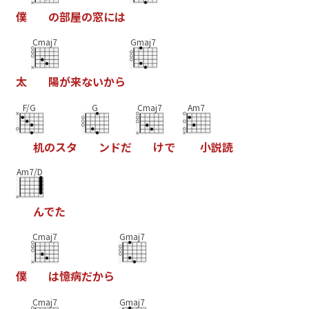
僕
の
部
屋
の
窓
に
は
Cmaj7
Gmaj7
太
陽
が
来
な
い
か
ら
F/G
G
Cmaj7
Am7
机
の
ス
タ
ン
ド
だ
け
で
小
説
読
Am7/D
ん
で
た
Cmaj7
Gmaj7
僕
は
憶
病
だ
か
ら
Cmaj7
Gmaj7