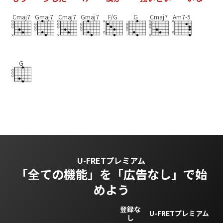
Cmaj7
Gmaj7
Cmaj7
Gmaj7
F/G
G
Cmaj7
Am7-5
G
U-FRETプレミアム
「全ての機能」を
「広告なし」で始
めよう
登録な
U-FRETプレミアム
し