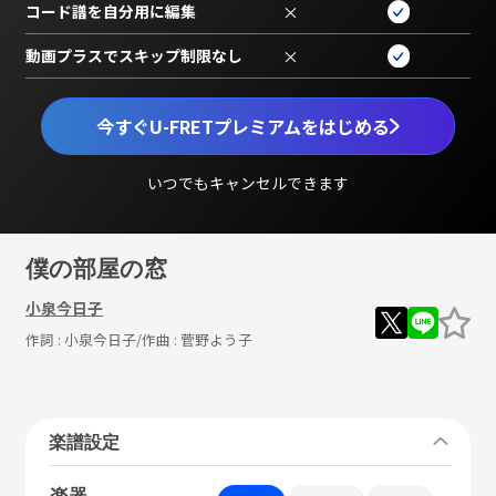
コード譜を自分用に編集
×
動画プラスでスキップ制限なし
×
今すぐU-FRETプレミアムをはじめる
いつでもキャンセルできます
僕の部屋の窓
小泉今日子
作詞 :
小泉今日子
/作曲 :
菅野よう子
楽譜設定
楽器