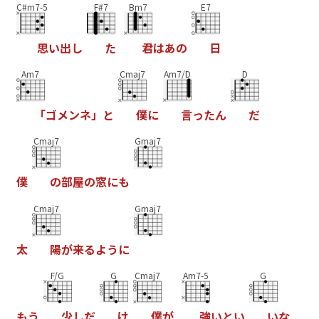
C#m7-5
F#7
Bm7
E7
思
い
出
し
た
君
は
あ
の
日
Am7
Cmaj7
Am7/D
D
「
ゴ
メ
ン
ネ
」
と
僕
に
言
っ
た
ん
だ
Cmaj7
Gmaj7
僕
の
部
屋
の
窓
に
も
Cmaj7
Gmaj7
太
陽
が
来
る
よ
う
に
F/G
G
Cmaj7
Am7-5
G
も
う
少
し
だ
け
僕
が
強
い
と
い
い
な