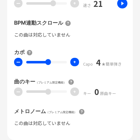
21
ー
+
速さ
BPM連動スクロール
この曲は対応していません
カポ
4
ー
+
Capo
★簡単弾き
曲のキー
（プレミアム限定機能）
0
ー
+
キー
原曲キー
メトロノーム
（プレミアム限定機能）
この曲は対応していません