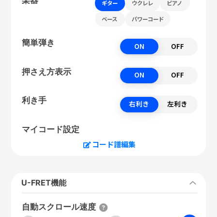
ギター
ウクレレ
ピアノ
ベース
パワーコード
簡単弾き
ON
OFF
押さえ方表示
ON
OFF
利き手
右利き
左利き
マイコード設定
コード譜編集
U-FRET機能
自動スクロール速度