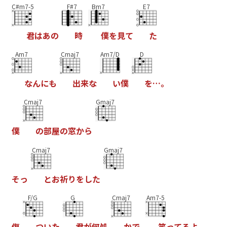
C#m7-5
F#7
Bm7
E7
君
は
あ
の
時
僕
を
見
て
た
Am7
Cmaj7
Am7/D
D
な
ん
に
も
出
来
な
い
僕
を
…
。
Cmaj7
Gmaj7
僕
の
部
屋
の
窓
か
ら
Cmaj7
Gmaj7
そ
っ
と
お
祈
り
を
し
た
F/G
G
Cmaj7
Am7-5
傷
つ
い
た
君
が
何
処
か
で
笑
っ
て
る
よ