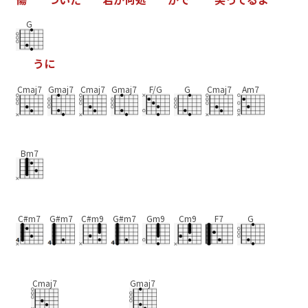
G
う
に
Cmaj7
Gmaj7
Cmaj7
Gmaj7
F/G
G
Cmaj7
Am7
Bm7
C#m7
G#m7
C#m9
G#m7
Gm9
Cm9
F7
G
Cmaj7
Gmaj7