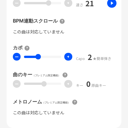
21
ー
+
速さ
BPM連動スクロール
この曲は対応していません
カポ
2
ー
+
Capo
★簡単弾き
曲のキー
（プレミアム限定機能）
0
ー
+
キー
原曲キー
メトロノーム
（プレミアム限定機能）
この曲は対応していません