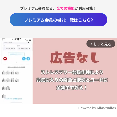
プレミアム会員なら、
全ての機能
が利用可能！
プレミアム会員の機能一覧はこちら
もっと見る
arrow_forward_ios
Powered by 
GliaStudios