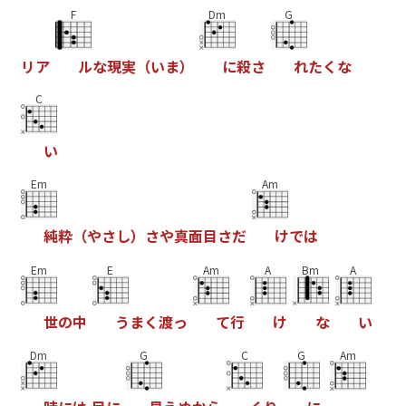
F
Dm
G
リ
ア
ル
な
現
実
（
い
ま
）
に
殺
さ
れ
た
く
な
C
い
Em
Am
純
粋
（
や
さ
し
）
さ
や
真
面
目
さ
だ
け
で
は
Em
E
Am
A
Bm
A
世
の
中
う
ま
く
渡
っ
て
行
け
な
い
Dm
G
C
G
Am