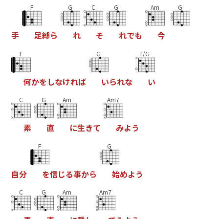
F
G
C
G
Am
G
手
足
縛
ら
れ
そ
れ
で
も
今
F
G
F/G
何
か
を
し
な
け
れ
ば
い
ら
れ
な
い
C
G
Am
Am7
素
直
に
生
き
て
み
よ
う
F
G
自
分
を
信
じ
る
事
か
ら
始
め
よ
う
C
G
Am
Am7