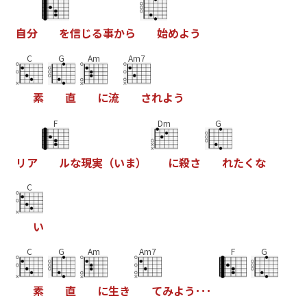
自
分
を
信
じ
る
事
か
ら
始
め
よ
う
C
G
Am
Am7
素
直
に
流
さ
れ
よ
う
F
Dm
G
リ
ア
ル
な
現
実
（
い
ま
）
に
殺
さ
れ
た
く
な
C
い
C
G
Am
Am7
F
G
素
直
に
生
き
て
み
よ
う
･
･
･