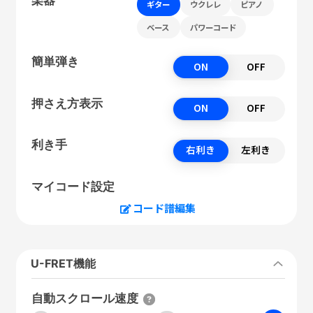
ギター
ウクレレ
ピアノ
ベース
パワーコード
簡単弾き
ON
OFF
押さえ方表示
ON
OFF
利き手
右利き
左利き
マイコード設定
コード譜編集
U-FRET機能
自動スクロール速度