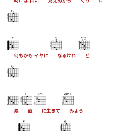
時
に
は
目
に
見
え
ぬ
か
ら
く
り
に
G
F
G
F/G
何
も
か
も
イ
ヤ
に
な
る
け
れ
ど
G
C
G
Am
Am7
素
直
に
生
き
て
み
よ
う
F
G