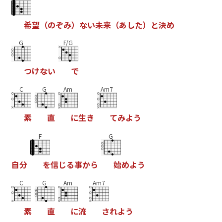
希
望
（
の
ぞ
み
）
な
い
未
来
（
あ
し
た
）
と
決
め
G
F/G
つ
け
な
い
で
C
G
Am
Am7
素
直
に
生
き
て
み
よ
う
F
G
自
分
を
信
じ
る
事
か
ら
始
め
よ
う
C
G
Am
Am7
素
直
に
流
さ
れ
よ
う