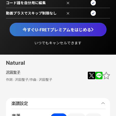
コード譜を自分用に編集
×
動画プラスでスキップ制限なし
×
今すぐU-FRETプレミアムをはじめる
いつでもキャンセルできます
Natural
沢田聖子
作詞 :
沢田聖子
/作曲 :
沢田聖子
楽譜設定
楽器