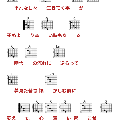
平
凡
な
日
々
生
き
て
く
事
が
F
G
C
死
ぬ
よ
り
辛
い
時
も
あ
る
G
Am
Em
時
代
の
流
れ
に
逆
ら
っ
て
E
Am
夢
見
た
若
さ
懐
か
し
む
前
に
F
G
C
G
Am
G
萎
え
た
心
奮
い
起
こ
せ
F