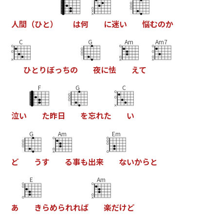
人
間
（
ひ
と
）
は
何
に
迷
い
悩
む
の
か
C
G
Am
Am7
ひ
と
り
ぼ
っ
ち
の
夜
に
怯
え
て
F
G
C
泣
い
た
昨
日
を
忘
れ
た
い
G
Am
Em
ど
う
す
る
事
も
出
来
な
い
か
ら
と
E
Am
あ
き
ら
め
ら
れ
れ
ば
楽
だ
け
ど