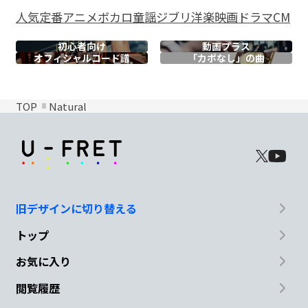
人気
定番
アニメ
ボカロ
童謡
ジブリ
洋楽
映画
ドラマ
CM
初心者向け
動画プラス
オフィシャル
コード譜
「カポなし」の曲
TOP
Natural
旧デザインに切り替える
トップ
お気に入り
閲覧履歴