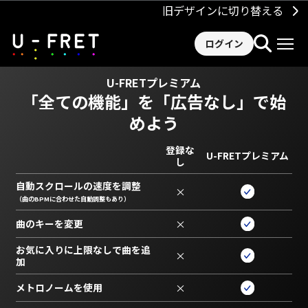
旧デザインに切り替える
ログイン
U-FRETプレミアム
「全ての機能」を
「広告なし」で始
めよう
登録な
U-FRETプレミアム
し
自動スクロールの速度を調整
×
（曲のBPMに合わせた自動調整もあり）
曲のキーを変更
×
お気に入りに上限なしで曲を追
×
加
メトロノームを使用
×