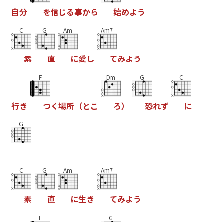
自
分
を
信
じ
る
事
か
ら
始
め
よ
う
C
G
Am
Am7
素
直
に
愛
し
て
み
よ
う
F
Dm
G
C
行
き
つ
く
場
所
（
と
こ
ろ
）
恐
れ
ず
に
G
C
G
Am
Am7
素
直
に
生
き
て
み
よ
う
F
G