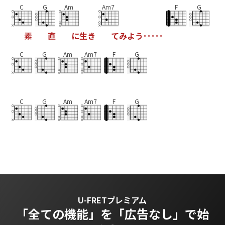
C
G
Am
Am7
F
G
素
直
に
生
き
て
み
よ
う
･
･
･
･
･
C
G
Am
Am7
F
G
C
G
Am
Am7
F
G
U-FRETプレミアム
「全ての機能」を
「広告なし」で始