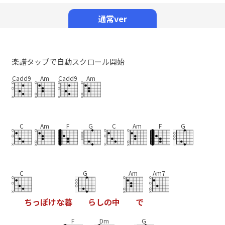
Mute
通常ver
楽譜タップで自動スクロール開始
Cadd9
Am
Cadd9
Am
C
Am
F
G
C
Am
F
G
C
G
Am
Am7
ち
っ
ぽ
け
な
暮
ら
し
の
中
で
F
Dm
G