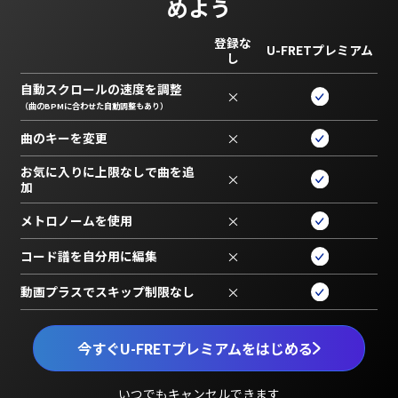
めよう
登録な
U-FRETプレミアム
し
自動スクロールの速度を調整
×
（曲のBPMに合わせた自動調整もあり）
曲のキーを変更
×
お気に入りに上限なしで曲を追
×
加
メトロノームを使用
×
コード譜を自分用に編集
×
動画プラスでスキップ制限なし
×
今すぐU-FRETプレミアムをはじめる
いつでもキャンセルできます