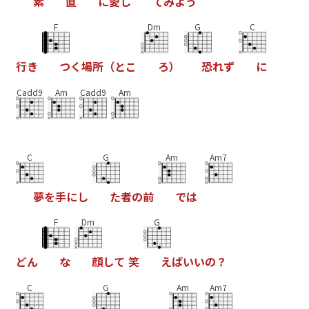
素
直
に
愛
し
て
み
よ
う
F
Dm
G
C
行
き
つ
く
場
所
（
と
こ
ろ
）
恐
れ
ず
に
Cadd9
Am
Cadd9
Am
C
G
Am
Am7
夢
を
手
に
し
た
者
の
前
で
は
F
Dm
G
ど
ん
な
顔
し
て
笑
え
ば
い
い
の
？
C
G
Am
Am7