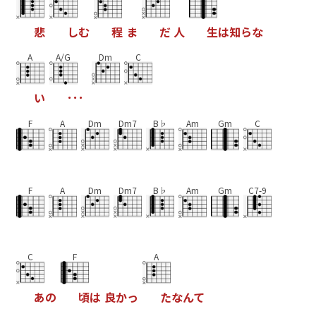
悲
し
む
程
ま
だ
人
生
は
知
ら
な
A
A/G
Dm
C
い
･
･
･
F
A
Dm
Dm7
B♭
Am
Gm
C
F
A
Dm
Dm7
B♭
Am
Gm
C7-9
C
F
A
あ
の
頃
は
良
か
っ
た
な
ん
て