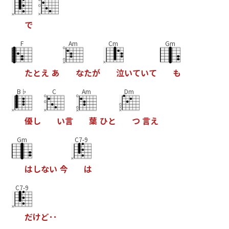
で
F
Am
Cm
Gm
た
と
え
あ
な
た
が
泣
い
て
い
て
も
B♭
C
Am
Dm
優
し
い
言
葉
ひ
と
つ
言
え
Gm
C7-9
は
し
な
い
今
は
C7-9
だ
け
ど
･
･