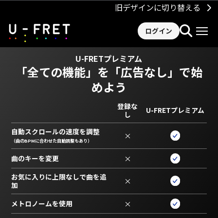
旧デザインに切り替える
ログイン
U-FRETプレミアム
「全ての機能」を
「広告なし」で始
めよう
登録な
U-FRETプレミアム
し
自動スクロールの速度を調整
×
（曲のBPMに合わせた自動調整もあり）
曲のキーを変更
×
お気に入りに上限なしで曲を追
×
加
メトロノームを使用
×