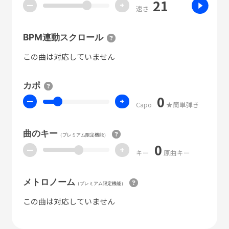
21
ー
+
速さ
BPM連動スクロール
この曲は対応していません
カポ
0
ー
+
Capo
★簡単弾き
曲のキー
（プレミアム限定機能）
0
ー
+
キー
原曲キー
メトロノーム
（プレミアム限定機能）
この曲は対応していません