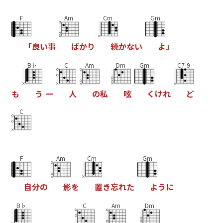
F
Am
Cm
Gm
「
良
い
事
ば
か
り
続
か
な
い
よ
」
B♭
C
Am
Dm
Gm
C7-9
も
う
一
人
の
私
呟
く
け
れ
ど
C
F
Am
Cm
Gm
自
分
の
影
を
置
き
忘
れ
た
よ
う
に
B♭
C
Am
Dm