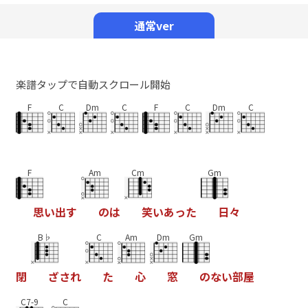
Mute
通常ver
楽譜タップで自動スクロール開始
F
C
Dm
C
F
C
Dm
C
F
Am
Cm
Gm
思
い
出
す
の
は
笑
い
あ
っ
た
日
々
B♭
C
Am
Dm
Gm
閉
ざ
さ
れ
た
心
窓
の
な
い
部
屋
C7-9
C