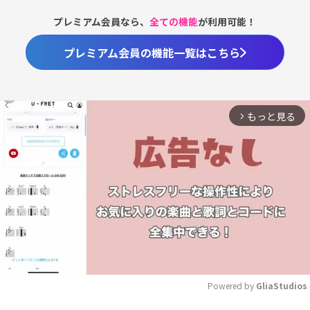
プレミアム会員なら、
全ての機能
が利用可能！
プレミアム会員の機能一覧はこちら
もっと見る
arrow_forward_ios
Powered by 
GliaStudios