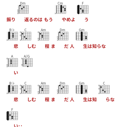
Dm
Cm
F
振
り
返
る
の
は
も
う
や
め
よ
う
B♭
C
Am
Dm
Gm
悲
し
む
程
ま
だ
人
生
は
知
ら
な
A
A/G
い
B♭
C
Am
Dm
Gm
C
悲
し
む
程
ま
だ
人
生
は
知
ら
な
F
い
･
･