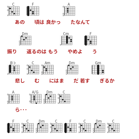
C
F
A
あ
の
頃
は
良
か
っ
た
な
ん
て
Dm
Cm
F
振
り
返
る
の
は
も
う
や
め
よ
う
B♭
C
Am
Dm
Gm
悲
し
む
に
は
ま
だ
若
す
ぎ
る
か
A
A/G
Dm
C
ら
･
･
･
F
C
Dm
C
F
C
Dm
C