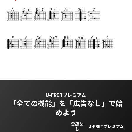
A
Dm
Dm7
B♭
Am
Gm
C
F
A
Dm
Dm7
B♭
Am
Gm
C
U-FRETプレミアム
「全ての機能」を
「広告なし」で始
めよう
登録な
U-FRETプレミアム
し