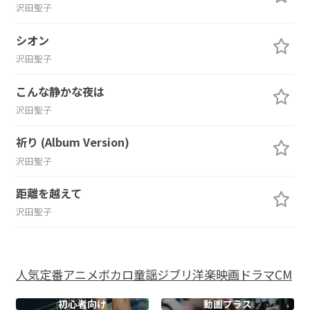
沢田聖子
シオン
沢田聖子
こんな静かな夜は
沢田聖子
祈り (Album Version)
沢田聖子
距離を越えて
沢田聖子
人気
定番
アニメ
ボカロ
童謡
ジブリ
洋楽
映画
ドラマ
CM
初心者向け
動画プラス