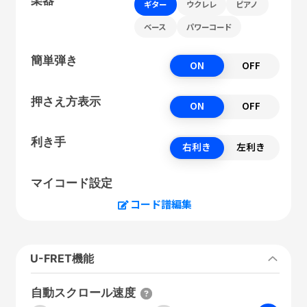
ギター
ウクレレ
ピアノ
ベース
パワーコード
簡単弾き
ON
OFF
押さえ方表示
ON
OFF
利き手
右利き
左利き
マイコード設定
コード譜編集
U-FRET機能
自動スクロール速度