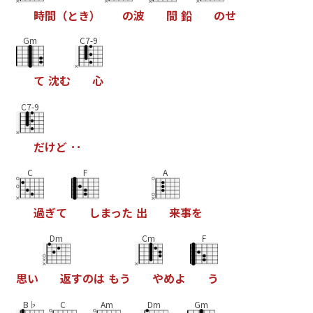
時
間
（
と
き
）
の
波
間
鉛
の
せ
Gm
C7-9
て
沈
む
心
C7-9
だ
け
ど
･
･
C
F
A
過
ぎ
て
し
ま
っ
た
出
来
事
を
Dm
Cm
F
思
い
返
す
の
は
も
う
や
め
よ
う
B♭
C
Am
Dm
Gm