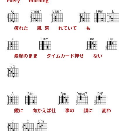
e
v
e
r
y
m
o
r
n
i
n
g
G
Cmaj7
Esus4
E
F#m
E
疲
れ
た
肌
荒
れ
て
い
て
も
A
F#m
Bm
D/E
素
顔
の
ま
ま
タ
イ
ム
カ
ー
ド
押
せ
な
い
F/G
A
F#m
Bm
Dmaj7
D/E
鏡
に
向
か
え
ば
仕
事
の
顔
に
変
わ
C
C
Dm