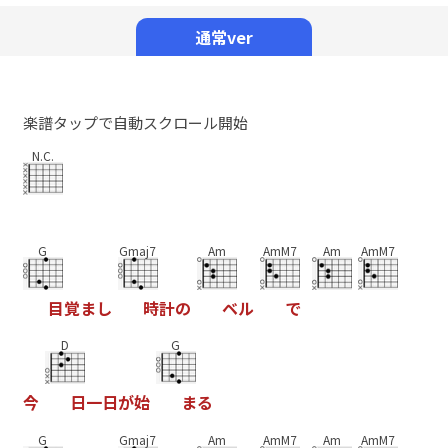
Mute
通常ver
楽譜タップで自動スクロール開始
N.C.
G
Gmaj7
Am
AmM7
Am
AmM7
目
覚
ま
し
時
計
の
ベ
ル
で
D
G
今
日
一
日
が
始
ま
る
G
Gmaj7
Am
AmM7
Am
AmM7