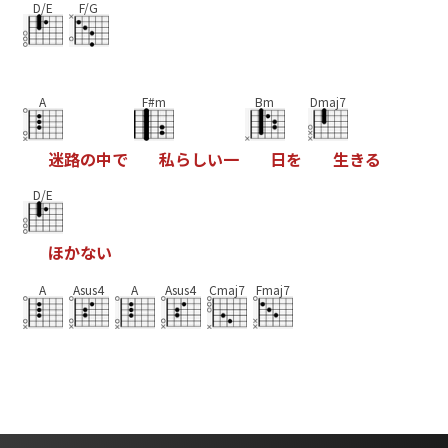
D/E
F/G
A
F#m
Bm
Dmaj7
迷
路
の
中
で
私
ら
し
い
一
日
を
生
き
る
D/E
ほ
か
な
い
A
Asus4
A
Asus4
Cmaj7
Fmaj7