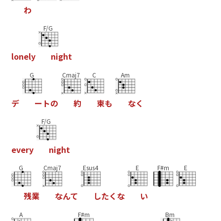
わ
F/G
l
o
n
e
l
y
n
i
g
h
t
G
Cmaj7
C
Am
デ
ー
ト
の
約
束
も
な
く
F/G
e
v
e
r
y
n
i
g
h
t
G
Cmaj7
Esus4
E
F#m
E
残
業
な
ん
て
し
た
く
な
い
A
F#m
Bm