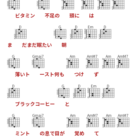
ビ
タ
ミ
ン
不
足
の
頭
に
は
D
G
D
Em
D
ま
だ
ま
だ
眠
た
い
朝
G
Gmaj7
Am
AmM7
Am
AmM7
薄
い
ト
ー
ス
ト
何
も
つ
け
ず
D
G
D
Em
D
ブ
ラ
ッ
ク
コ
ー
ヒ
ー
と
G
Gmaj7
Am
AmM7
Am
AmM7
ミ
ン
ト
の
息
で
目
が
覚
め
て