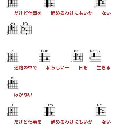
だ
け
ど
仕
事
を
辞
め
る
わ
け
に
も
い
か
な
い
D/E
F/G
A
F#m
Bm
Dmaj7
迷
路
の
中
で
私
ら
し
い
一
日
を
生
き
る
D/E
ほ
か
な
い
A
F#m
Bm
だ
け
ど
仕
事
を
辞
め
る
わ
け
に
も
い
か
な
い