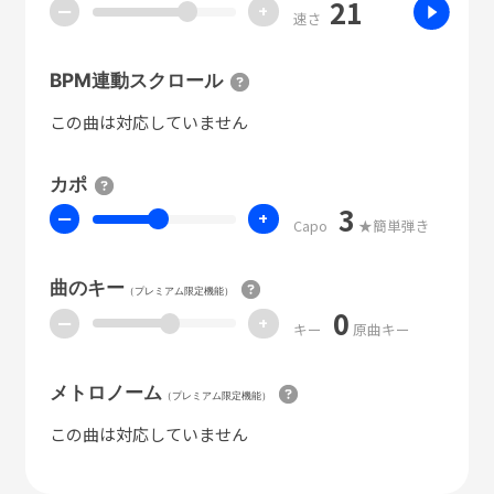
21
ー
+
速さ
BPM連動スクロール
この曲は対応していません
カポ
3
ー
+
Capo
★簡単弾き
曲のキー
（プレミアム限定機能）
0
ー
+
キー
原曲キー
メトロノーム
（プレミアム限定機能）
この曲は対応していません