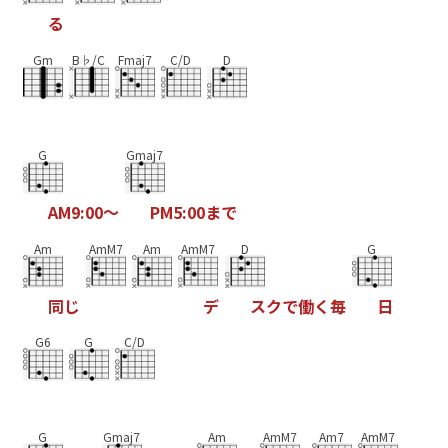
る
Gm
B♭/C
Fmaj7
C/D
D
G
Gmaj7
A
M
9
:
0
0
～
P
M
5
:
0
0
ま
で
Am
AmM7
Am
AmM7
D
G
同
じ
デ
ス
ク
で
働
く
毎
日
G6
G
C/D
G
Gmaj7
Am
AmM7
Am7
AmM7