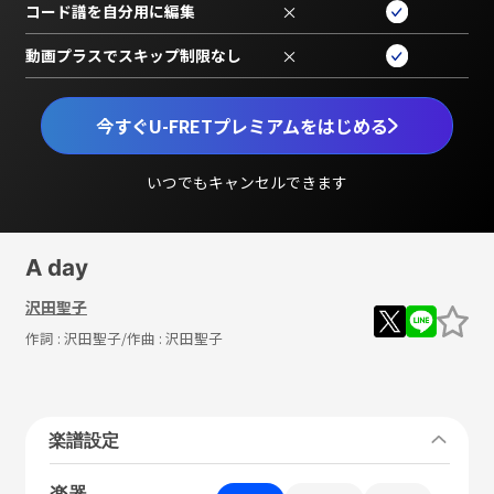
コード譜を自分用に編集
×
動画プラスでスキップ制限なし
×
今すぐU-FRETプレミアムをはじめる
いつでもキャンセルできます
A day
沢田聖子
作詞 :
沢田聖子
/作曲 :
沢田聖子
楽譜設定
楽器