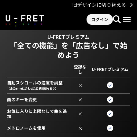
旧デザインに切り替える
ログイン
U-FRETプレミアム
「全ての機能」を
「広告なし」で始
めよう
登録な
U-FRETプレミアム
し
自動スクロールの速度を調整
×
（曲のBPMに合わせた自動調整もあり）
曲のキーを変更
×
お気に入りに上限なしで曲を追
×
加
メトロノームを使用
×