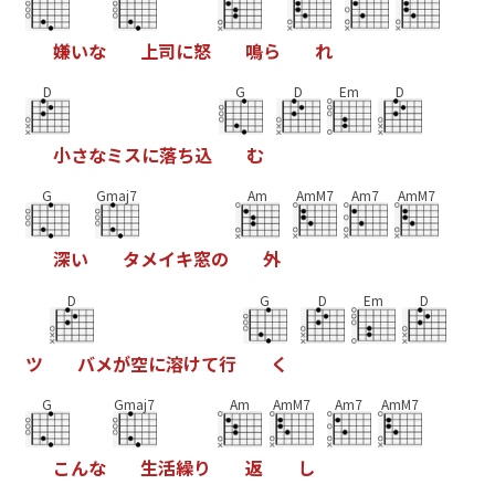
嫌
い
な
上
司
に
怒
鳴
ら
れ
D
G
D
Em
D
小
さ
な
ミ
ス
に
落
ち
込
む
G
Gmaj7
Am
AmM7
Am7
AmM7
深
い
タ
メ
イ
キ
窓
の
外
D
G
D
Em
D
ツ
バ
メ
が
空
に
溶
け
て
行
く
G
Gmaj7
Am
AmM7
Am7
AmM7
こ
ん
な
生
活
繰
り
返
し