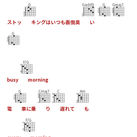
D
Gadd9
G
Gmaj7
ス
ト
ッ
キ
ン
グ
は
い
つ
も
面
倒
臭
い
G
F/G
b
u
s
y
m
o
r
n
i
n
g
G
Cmaj7
C
Am
電
車
に
乗
り
遅
れ
て
も
F/G