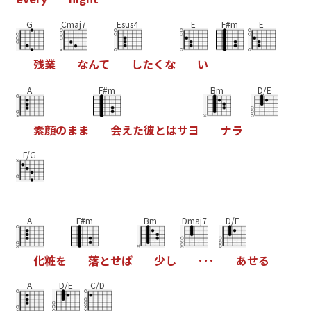
G
Cmaj7
Esus4
E
F#m
E
残
業
な
ん
て
し
た
く
な
い
A
F#m
Bm
D/E
素
顔
の
ま
ま
会
え
た
彼
と
は
サ
ヨ
ナ
ラ
F/G
A
F#m
Bm
Dmaj7
D/E
化
粧
を
落
と
せ
ば
少
し
･
･
･
あ
せ
る
A
D/E
C/D