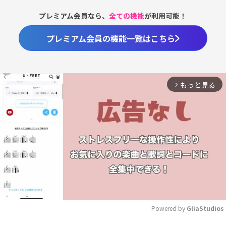
プレミアム会員なら、
全ての機能
が利用可能！
プレミアム会員の機能一覧はこちら
もっと見る
arrow_forward_ios
Powered by 
GliaStudios