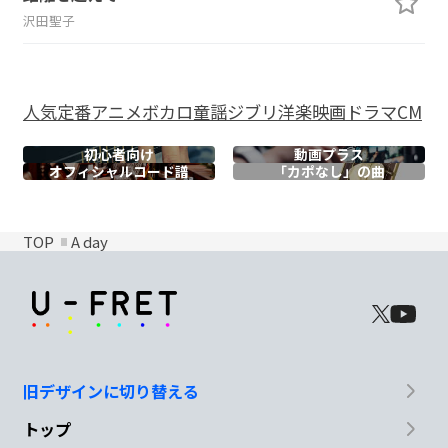
沢田聖子
人気
定番
アニメ
ボカロ
童謡
ジブリ
洋楽
映画
ドラマ
CM
初心者向け
動画プラス
オフィシャル
コード譜
「カポなし」の曲
TOP
A day
旧デザインに切り替える
トップ