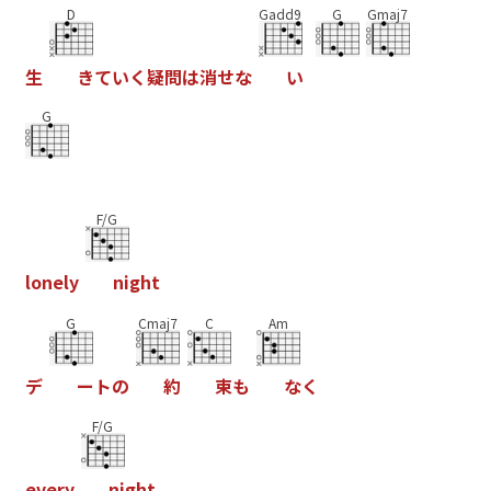
D
Gadd9
G
Gmaj7
生
き
て
い
く
疑
問
は
消
せ
な
い
G
F/G
l
o
n
e
l
y
n
i
g
h
t
G
Cmaj7
C
Am
デ
ー
ト
の
約
束
も
な
く
F/G
e
v
e
r
y
n
i
g
h
t