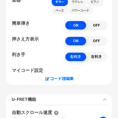
ギター
ウクレレ
ピアノ
ベース
パワーコード
簡単弾き
ON
OFF
押さえ方表示
ON
OFF
利き手
右利き
左利き
マイコード設定
コード譜編集
U-FRET機能
自動スクロール速度