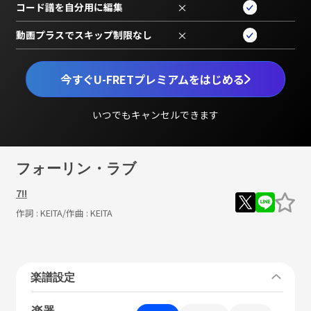
コード譜を自分用に編集
×
動画プラスでスキップ制限なし
×
今すぐU-FRETプレミアムをはじめる
いつでもキャンセルできます
フォーリン・ラブ
7!!
作詞 :
KEITA
/作曲 :
KEITA
楽譜設定
楽器