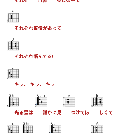
そ
れ
ぞ
れ
暮
ら
し
の
中
で
A
そ
れ
ぞ
れ
事
情
が
あ
っ
て
B
そ
れ
ぞ
れ
悩
ん
で
る
!
E
キ
ラ
、
キ
ラ
、
キ
ラ
G#m
C#m
A
B
光
る
星
は
誰
か
に
見
つ
け
て
ほ
し
く
て
E
G#m
C#m
A