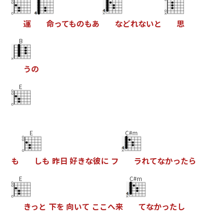
運
命
っ
て
も
の
も
あ
な
ど
れ
な
い
と
思
B
う
の
E
E
C#m
も
し
も
昨
日
好
き
な
彼
に
フ
ラ
れ
て
な
か
っ
た
ら
E
C#m
き
っ
と
下
を
向
い
て
こ
こ
へ
来
て
な
か
っ
た
し