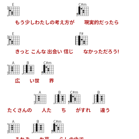
E
C#m
も
う
少
し
わ
た
し
の
考
え
方
が
現
実
的
だ
っ
た
ら
E
F#
き
っ
と
こ
ん
な
出
会
い
信
じ
な
か
っ
た
だ
ろ
う
!
A
B
C#m
広
い
世
界
A
B
C#m
B
た
く
さ
ん
の
人
た
ち
が
す
れ
違
う
A
B
C#m