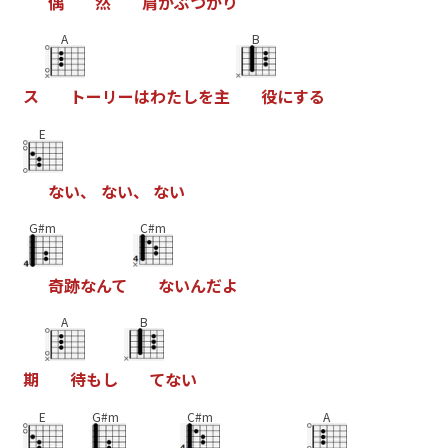
偶
然
肩
が
ぶ
つ
か
り
A
B
ス
ト
ー
リ
ー
は
わ
た
し
を
主
役
に
す
る
E
な
い
、
な
い
、
な
い
G#m
C#m
奇
跡
な
ん
て
な
い
ん
だ
よ
A
B
期
待
も
し
て
な
い
E
G#m
C#m
A