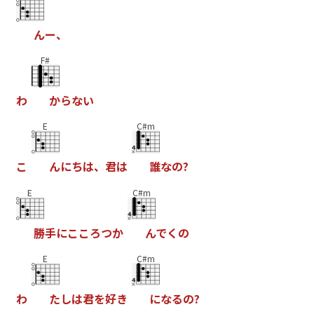
ん
ー
、
F#
わ
か
ら
な
い
E
C#m
こ
ん
に
ち
は
、
君
は
誰
な
の
?
E
C#m
勝
手
に
こ
こ
ろ
つ
か
ん
で
く
の
E
C#m
わ
た
し
は
君
を
好
き
に
な
る
の
?