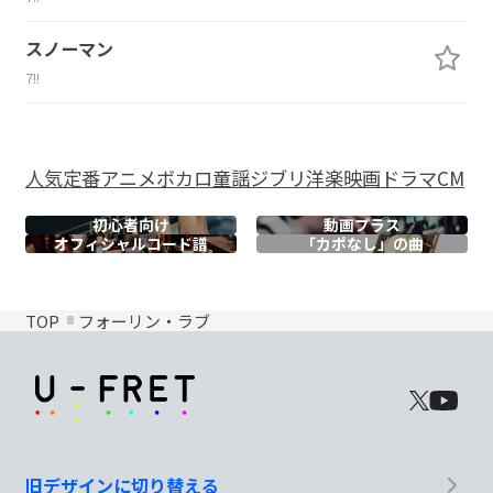
スノーマン
7!!
人気
定番
アニメ
ボカロ
童謡
ジブリ
洋楽
映画
ドラマ
CM
初心者向け
動画プラス
オフィシャル
コード譜
「カポなし」の曲
TOP
フォーリン・ラブ
旧デザインに切り替える