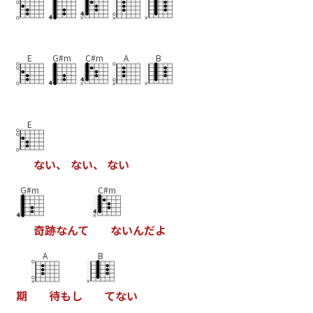
E
G#m
C#m
A
B
E
な
い
、
な
い
、
な
い
G#m
C#m
奇
跡
な
ん
て
な
い
ん
だ
よ
A
B
期
待
も
し
て
な
い