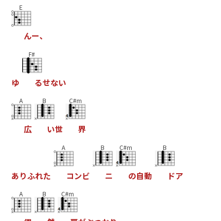
E
ん
ー
、
F#
ゆ
る
せ
な
い
A
B
C#m
広
い
世
界
A
B
C#m
B
あ
り
ふ
れ
た
コ
ン
ビ
ニ
の
自
動
ド
ア
A
B
C#m