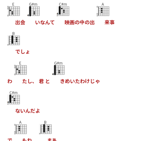
E
G#m
C#m
A
出
会
い
な
ん
て
映
画
の
中
の
出
来
事
B
で
し
ょ
E
G#m
わ
た
し
、
君
と
き
め
い
た
わ
け
じ
ゃ
C#m
な
い
ん
だ
よ
A
B
で
も
ね
、
ま
あ