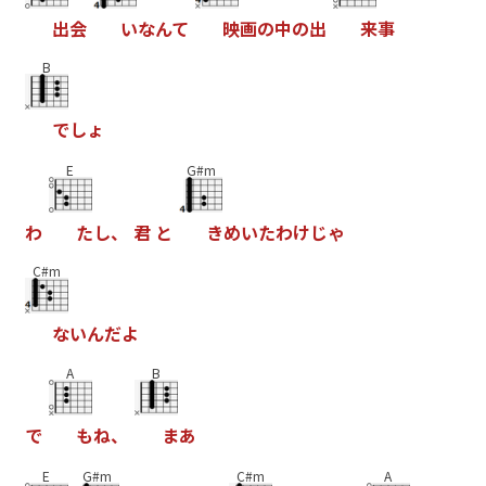
出
会
い
な
ん
て
映
画
の
中
の
出
来
事
B
で
し
ょ
E
G#m
わ
た
し
、
君
と
き
め
い
た
わ
け
じ
ゃ
C#m
な
い
ん
だ
よ
A
B
で
も
ね
、
ま
あ
E
G#m
C#m
A