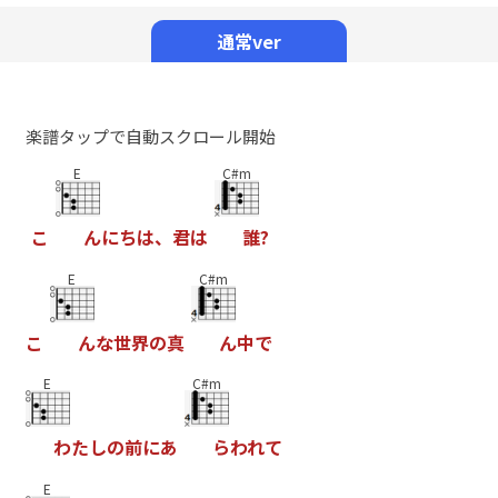
Mute
通常ver
楽譜タップで自動スクロール開始
E
C#m
こ
ん
に
ち
は
、
君
は
誰
?
E
C#m
こ
ん
な
世
界
の
真
ん
中
で
E
C#m
わ
た
し
の
前
に
あ
ら
わ
れ
て
E