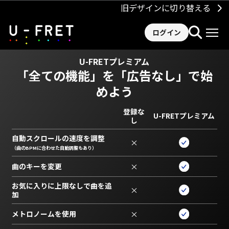
旧デザインに切り替える
ログイン
U-FRETプレミアム
「全ての機能」を
「広告なし」で始
めよう
登録な
U-FRETプレミアム
し
自動スクロールの速度を調整
×
（曲のBPMに合わせた自動調整もあり）
曲のキーを変更
×
お気に入りに上限なしで曲を追
×
加
メトロノームを使用
×