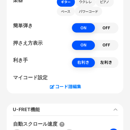
ギター
ウクレレ
ピアノ
ベース
パワーコード
簡単弾き
ON
OFF
押さえ方表示
ON
OFF
利き手
右利き
左利き
マイコード設定
コード譜編集
U-FRET機能
自動スクロール速度