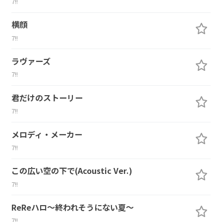
7!!
横顔
7!!
ラヴァーズ
7!!
君だけのストーリー
7!!
メロディ・メーカー
7!!
この広い空の下で(Acoustic Ver.)
7!!
ReReハロ～終われそうにない夏～
7!!