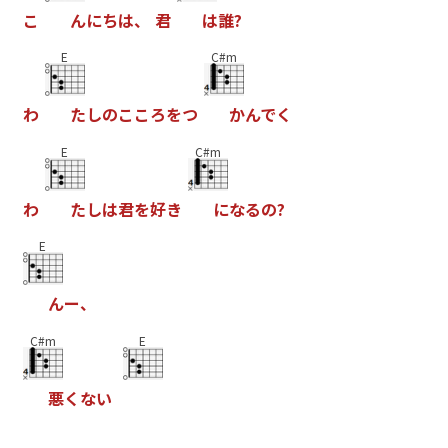
こ
ん
に
ち
は
、
君
は
誰
?
E
C#m
わ
た
し
の
こ
こ
ろ
を
つ
か
ん
で
く
E
C#m
わ
た
し
は
君
を
好
き
に
な
る
の
?
E
ん
ー
、
C#m
E
悪
く
な
い