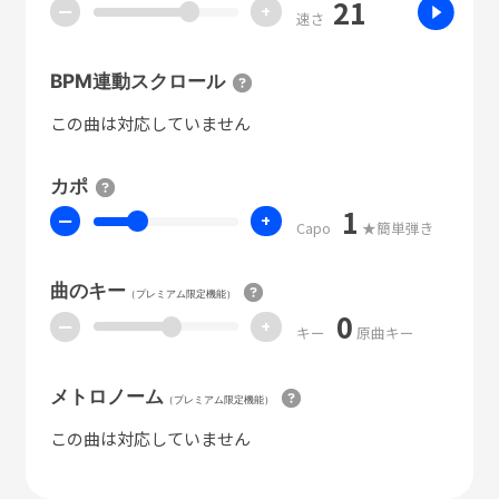
21
ー
+
速さ
BPM連動スクロール
この曲は対応していません
カポ
1
ー
+
Capo
★簡単弾き
曲のキー
（プレミアム限定機能）
0
ー
+
キー
原曲キー
メトロノーム
（プレミアム限定機能）
この曲は対応していません