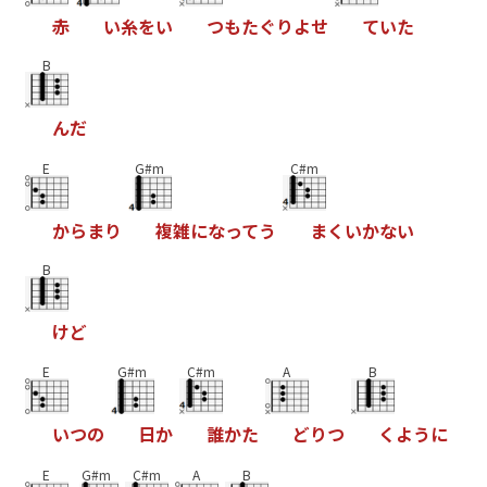
赤
い
糸
を
い
つ
も
た
ぐ
り
よ
せ
て
い
た
B
ん
だ
E
G#m
C#m
か
ら
ま
り
複
雑
に
な
っ
て
う
ま
く
い
か
な
い
B
け
ど
E
G#m
C#m
A
B
い
つ
の
日
か
誰
か
た
ど
り
つ
く
よ
う
に
E
G#m
C#m
A
B