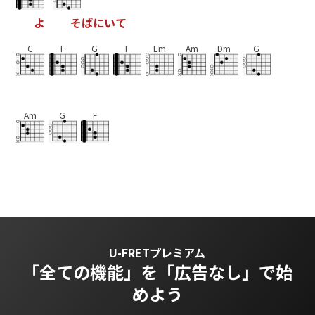
よ
そ
ば
に
い
て
C
F
G
F
Em
Am
Dm
G
Am
G
F
U-FRETプレミアム
「全ての機能」を
「広告なし」で始
めよう