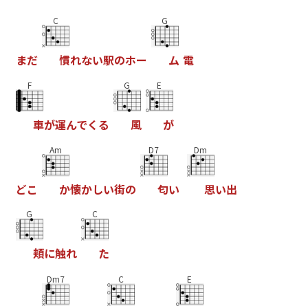
C
G
ま
だ
慣
れ
な
い
駅
の
ホ
ー
ム
電
F
G
E
車
が
運
ん
で
く
る
風
が
Am
D7
Dm
ど
こ
か
懐
か
し
い
街
の
匂
い
思
い
出
G
C
頬
に
触
れ
た
Dm7
C
E