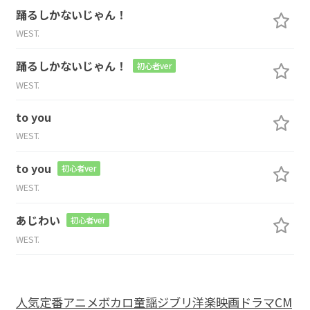
踊るしかないじゃん！
WEST.
踊るしかないじゃん！
初心者ver
WEST.
to you
WEST.
to you
初心者ver
WEST.
あじわい
初心者ver
WEST.
人気
定番
アニメ
ボカロ
童謡
ジブリ
洋楽
映画
ドラマ
CM