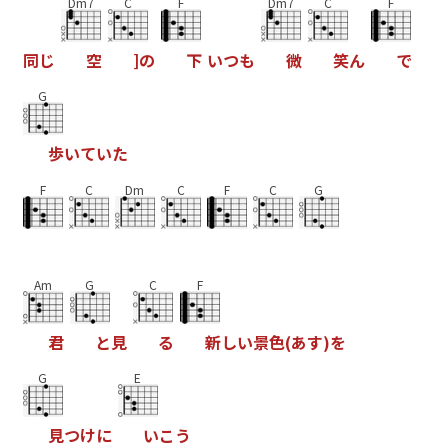
Dm7
C
F
Dm7
C
F
同
じ
空
]
の
下
い
つ
も
微
笑
ん
で
G
歩
い
て
い
た
F
C
Dm
C
F
C
G
Am
G
C
F
君
と
見
る
新
し
い
景
色
(
あ
す
)
を
G
E
見
つ
け
に
い
こ
う