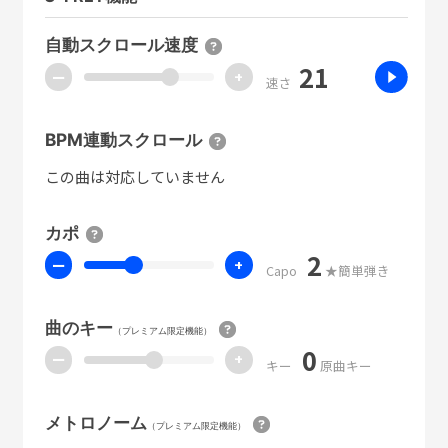
自動スクロール速度
21
ー
+
速さ
BPM連動スクロール
この曲は対応していません
カポ
2
ー
+
Capo
★簡単弾き
曲のキー
（プレミアム限定機能）
0
ー
+
キー
原曲キー
メトロノーム
（プレミアム限定機能）