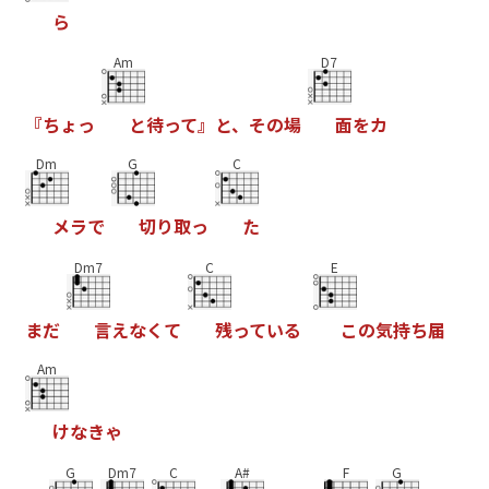
ら
Am
D7
『
ち
ょ
っ
と
待
っ
て
』
と
、
そ
の
場
面
を
カ
Dm
G
C
メ
ラ
で
切
り
取
っ
た
Dm7
C
E
ま
だ
言
え
な
く
て
残
っ
て
い
る
こ
の
気
持
ち
届
Am
け
な
き
ゃ
G
Dm7
C
A#
F
G