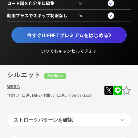
コード譜を自分用に編集
×
動画プラスでスキップ制限なし
×
今すぐU-FRETプレミアムをはじめる
いつでもキャンセルできます
シルエット
初心者ver
WEST.
作詞 :
川口進, MiNE
/作曲 :
川口進, Thomas G:son
ストロークパターンを確認