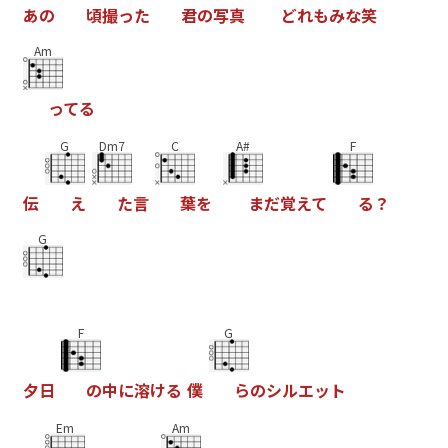
あ
の
頃
撮
っ
た
君
の
写
真
ど
れ
も
み
な
笑
Am
っ
て
る
G
Dm7
C
A#
F
伝
え
た
言
葉
を
ま
だ
覚
え
て
る
？
G
F
G
夕
日
の
中
に
溶
け
る
僕
ら
の
シ
ル
エ
ッ
ト
Em
Am