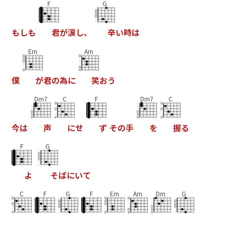
F
G
も
し
も
君
が
涙
し
、
辛
い
時
は
Em
Am
僕
が
君
の
為
に
笑
お
う
Dm7
C
F
Dm7
C
今
は
声
に
せ
ず
そ
の
手
を
握
る
F
G
よ
そ
ば
に
い
て
C
F
G
F
Em
Am
Dm
G