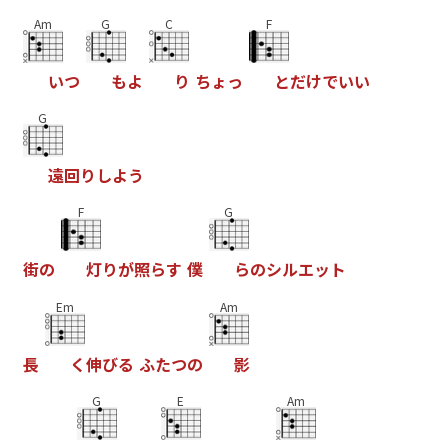
Am
G
C
F
い
つ
も
よ
り
ち
ょ
っ
と
だ
け
で
い
い
G
遠
回
り
し
よ
う
F
G
街
の
灯
り
が
照
ら
す
僕
ら
の
シ
ル
エ
ッ
ト
Em
Am
長
く
伸
び
る
ふ
た
つ
の
影
G
E
Am