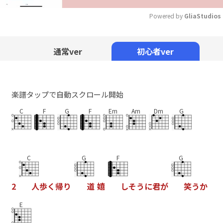
Powered by 
GliaStudios
Mute
通常ver
初心者ver
楽譜タップで自動スクロール開始
C
F
G
F
Em
Am
Dm
G
C
G
F
G
2
人
歩
く
帰
り
道
嬉
し
そ
う
に
君
が
笑
う
か
E