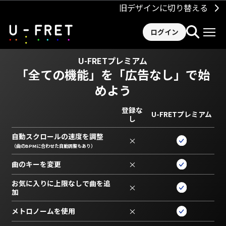
旧デザインに切り替える
ログイン
U-FRETプレミアム
「全ての機能」を
「広告なし」で始
めよう
登録な
U-FRETプレミアム
し
自動スクロールの速度を調整
×
（曲のBPMに合わせた自動調整もあり）
曲のキーを変更
×
お気に入りに上限なしで曲を追
×
加
メトロノームを使用
×