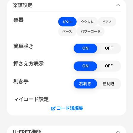
楽譜設定
楽器
ギター
ウクレレ
ピアノ
ベース
パワーコード
簡単弾き
ON
OFF
押さえ方表示
ON
OFF
利き手
右利き
左利き
マイコード設定
コード譜編集
U-FRET機能