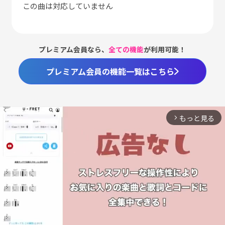
この曲は対応していません
プレミアム会員なら、
全ての機能
が利用可能！
プレミアム会員の機能一覧はこちら
もっと見る
arrow_forward_ios