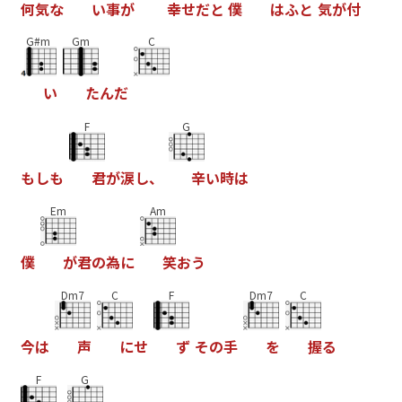
何
気
な
い
事
が
幸
せ
だ
と
僕
は
ふ
と
気
が
付
G#m
Gm
C
い
た
ん
だ
F
G
も
し
も
君
が
涙
し
、
辛
い
時
は
Em
Am
僕
が
君
の
為
に
笑
お
う
Dm7
C
F
Dm7
C
今
は
声
に
せ
ず
そ
の
手
を
握
る
F
G