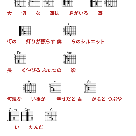
大
切
な
事
は
君
が
い
る
事
F
G
街
の
灯
り
が
照
ら
す
僕
ら
の
シ
ル
エ
ッ
ト
Em
Am
長
く
伸
び
る
ふ
た
つ
の
影
G
E
Am
何
気
な
い
事
が
幸
せ
だ
と
君
が
ふ
と
つ
ぶ
や
G#m
Gm
C
い
た
ん
だ