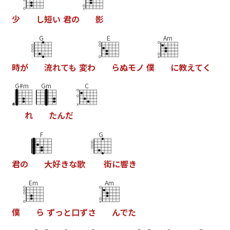
少
し
短
い
君
の
影
G
E
Am
時
が
流
れ
て
も
変
わ
ら
ぬ
モ
ノ
僕
に
教
え
て
く
G#m
Gm
C
れ
た
ん
だ
F
G
君
の
大
好
き
な
歌
街
に
響
き
Em
Am
僕
ら
ず
っ
と
口
ず
さ
ん
で
た