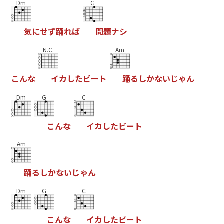
Dm
G
気
に
せ
ず
踊
れ
ば
問
題
ナ
シ
N.C.
Am
こ
ん
な
イ
カ
し
た
ビ
ー
ト
踊
る
し
か
な
い
じ
ゃ
ん
Dm
G
C
こ
ん
な
イ
カ
し
た
ビ
ー
ト
Am
踊
る
し
か
な
い
じ
ゃ
ん
Dm
G
C
こ
ん
な
イ
カ
し
た
ビ
ー
ト