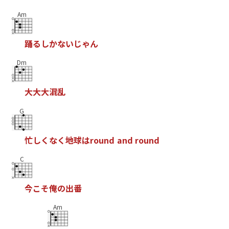
Am
踊
る
し
か
な
い
じ
ゃ
ん
Dm
大
大
大
混
乱
G
忙
し
く
な
く
地
球
は
r
o
u
n
d
a
n
d
r
o
u
n
d
C
今
こ
そ
俺
の
出
番
Am