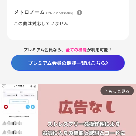
メトロノーム
（プレミアム限定機能）
この曲は対応していません
プレミアム会員なら、
全ての機能
が利用可能！
プレミアム会員の機能一覧はこちら
もっと見る
arrow_forward_ios