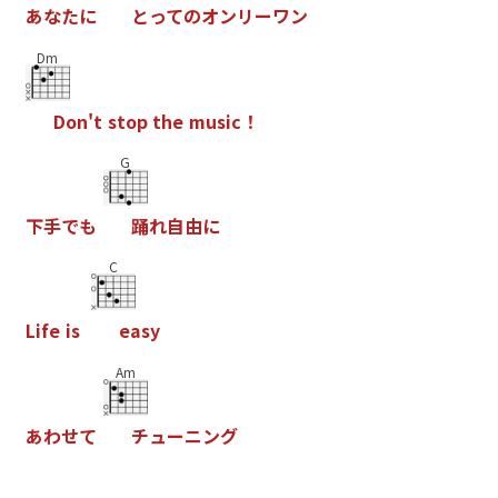
あ
な
た
に
と
っ
て
の
オ
ン
リ
ー
ワ
ン
Dm
D
o
n
'
t
s
t
o
p
t
h
e
m
u
s
i
c
！
G
下
手
で
も
踊
れ
自
由
に
C
L
i
f
e
i
s
e
a
s
y
Am
あ
わ
せ
て
チ
ュ
ー
ニ
ン
グ