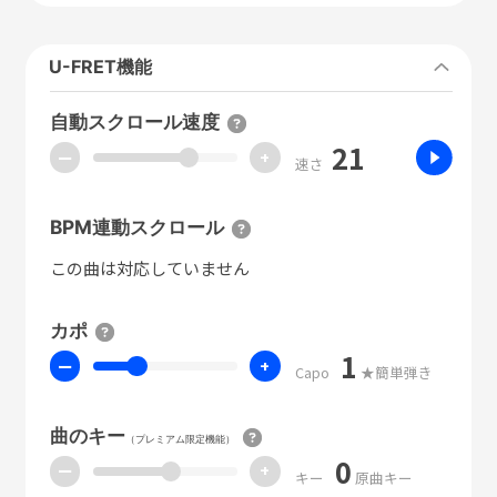
U-FRET機能
自動スクロール速度
21
ー
+
速さ
BPM連動スクロール
この曲は対応していません
カポ
1
ー
+
Capo
★簡単弾き
曲のキー
（プレミアム限定機能）
0
ー
+
キー
原曲キー