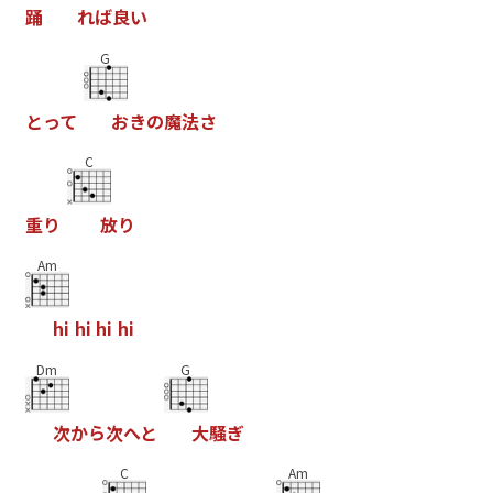
踊
れ
ば
良
い
G
と
っ
て
お
き
の
魔
法
さ
C
重
り
放
り
Am
h
i
h
i
h
i
h
i
Dm
G
次
か
ら
次
へ
と
大
騒
ぎ
C
Am