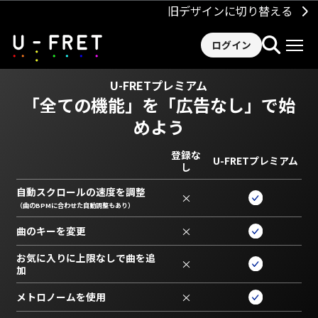
旧デザインに切り替える
ログイン
U-FRETプレミアム
「全ての機能」を
「広告なし」で始
めよう
登録な
U-FRETプレミアム
し
自動スクロールの速度を調整
×
（曲のBPMに合わせた自動調整もあり）
曲のキーを変更
×
お気に入りに上限なしで曲を追
×
加
メトロノームを使用
×