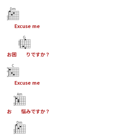
Dm
E
x
c
u
s
e
m
e
G
お
困
り
で
す
か
？
C
E
x
c
u
s
e
m
e
Am
お
悩
み
で
す
か
？
Dm