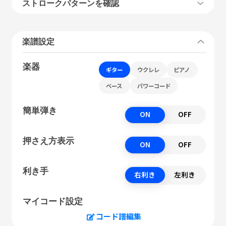
ストロークパターンを確認
楽譜設定
楽器
ギター
ウクレレ
ピアノ
ベース
パワーコード
簡単弾き
ON
OFF
押さえ方表示
ON
OFF
利き手
右利き
左利き
マイコード設定
コード譜編集