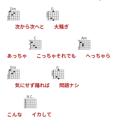
Dm
G
次
か
ら
次
へ
と
大
騒
ぎ
C
Am
あ
っ
ち
ゃ
こ
っ
ち
ゃ
そ
れ
で
も
ヘ
っ
ち
ゃ
ら
Dm
G
気
に
せ
ず
踊
れ
ば
問
題
ナ
シ
N.C.
こ
ん
な
イ
カ
し
て