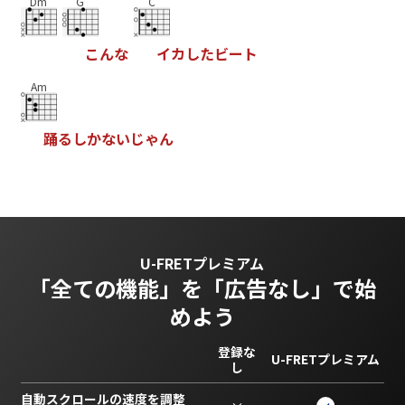
Dm
G
C
こ
ん
な
イ
カ
し
た
ビ
ー
ト
Am
踊
る
し
か
な
い
じ
ゃ
ん
U-FRETプレミアム
「全ての機能」を
「広告なし」で始
めよう
登録な
U-FRETプレミアム
し
自動スクロールの速度を調整