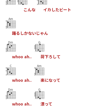
こ
ん
な
イ
カ
し
た
ビ
ー
ト
Am
踊
る
し
か
な
い
じ
ゃ
ん
Dm
G
w
h
o
o
a
h
.
.
荷
下
ろ
し
て
C
Am
w
h
o
o
a
h
.
.
楽
に
な
っ
て
Dm
G
w
h
o
o
a
h
.
.
漂
っ
て