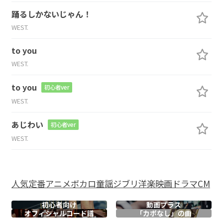
踊るしかないじゃん！
WEST.
to you
WEST.
to you
初心者ver
WEST.
あじわい
初心者ver
WEST.
人気
定番
アニメ
ボカロ
童謡
ジブリ
洋楽
映画
ドラマ
CM
初心者向け
動画プラス
オフィシャル
コード譜
「カポなし」の曲