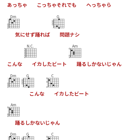
あ
っ
ち
ゃ
こ
っ
ち
ゃ
そ
れ
で
も
ヘ
っ
ち
ゃ
ら
Dm
G
気
に
せ
ず
踊
れ
ば
問
題
ナ
シ
N.C.
Am
こ
ん
な
イ
カ
し
た
ビ
ー
ト
踊
る
し
か
な
い
じ
ゃ
ん
Dm
G
C
こ
ん
な
イ
カ
し
た
ビ
ー
ト
Am
踊
る
し
か
な
い
じ
ゃ
ん
Dm
G
C