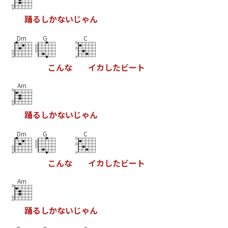
踊
る
し
か
な
い
じ
ゃ
ん
Dm
G
C
こ
ん
な
イ
カ
し
た
ビ
ー
ト
Am
踊
る
し
か
な
い
じ
ゃ
ん
Dm
G
C
こ
ん
な
イ
カ
し
た
ビ
ー
ト
Am
踊
る
し
か
な
い
じ
ゃ
ん