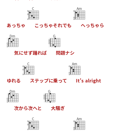
C
Am
あ
っ
ち
ゃ
こ
っ
ち
ゃ
そ
れ
で
も
ヘ
っ
ち
ゃ
ら
Dm
G
気
に
せ
ず
踊
れ
ば
問
題
ナ
シ
C
Am
ゆ
れ
る
ス
テ
ッ
プ
に
乗
っ
て
I
t
'
s
a
l
r
i
g
h
t
Dm
G
次
か
ら
次
へ
と
大
騒
ぎ
C
Am