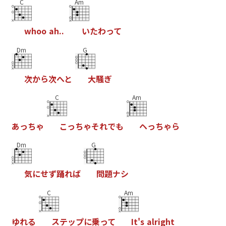
C
Am
w
h
o
o
a
h
.
.
い
た
わ
っ
て
Dm
G
次
か
ら
次
へ
と
大
騒
ぎ
C
Am
あ
っ
ち
ゃ
こ
っ
ち
ゃ
そ
れ
で
も
ヘ
っ
ち
ゃ
ら
Dm
G
気
に
せ
ず
踊
れ
ば
問
題
ナ
シ
C
Am
ゆ
れ
る
ス
テ
ッ
プ
に
乗
っ
て
I
t
'
s
a
l
r
i
g
h
t