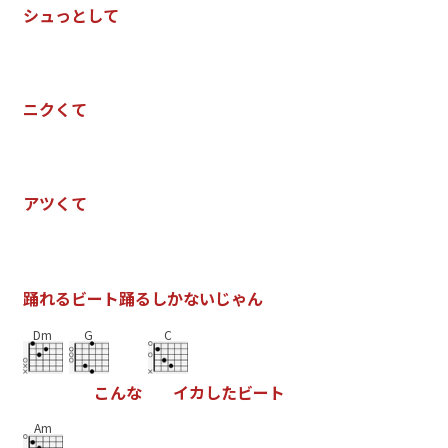
シ
ュ
っ
と
し
て
ニ
ク
く
て
ア
ツ
く
て
踊
れ
る
ビ
ー
ト
踊
る
し
か
な
い
じ
ゃ
ん
Dm
G
C
こ
ん
な
イ
カ
し
た
ビ
ー
ト
Am