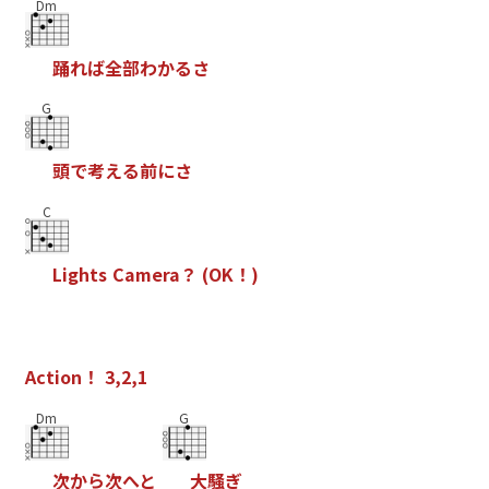
Dm
踊
れ
ば
全
部
わ
か
る
さ
G
頭
で
考
え
る
前
に
さ
C
L
i
g
h
t
s
C
a
m
e
r
a
？
(
O
K
！
)
A
c
t
i
o
n
！
3
,
2
,
1
Dm
G
次
か
ら
次
へ
と
大
騒
ぎ