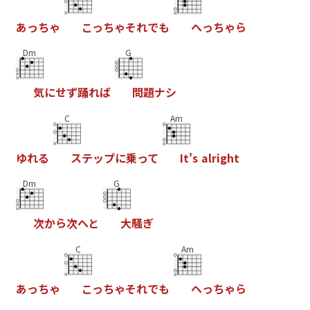
あ
っ
ち
ゃ
こ
っ
ち
ゃ
そ
れ
で
も
ヘ
っ
ち
ゃ
ら
Dm
G
気
に
せ
ず
踊
れ
ば
問
題
ナ
シ
C
Am
ゆ
れ
る
ス
テ
ッ
プ
に
乗
っ
て
I
t
'
s
a
l
r
i
g
h
t
Dm
G
次
か
ら
次
へ
と
大
騒
ぎ
C
Am
あ
っ
ち
ゃ
こ
っ
ち
ゃ
そ
れ
で
も
ヘ
っ
ち
ゃ
ら