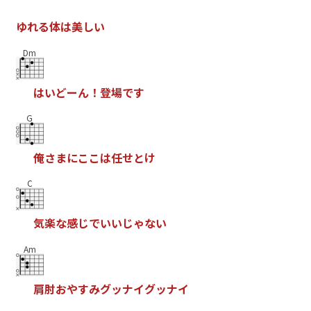
ゆ
れ
る
体
は
美
し
い
Dm
は
い
ど
ー
ん
！
登
場
で
す
G
俺
さ
ま
に
こ
こ
は
任
せ
と
け
C
気
楽
な
感
じ
で
い
い
じ
ゃ
な
い
Am
肩
肘
お
や
す
み
グ
ッ
ナ
イ
グ
ッ
ナ
イ