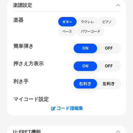
楽譜設定
楽器
ギター
ウクレレ
ピアノ
ベース
パワーコード
簡単弾き
ON
OFF
押さえ方表示
ON
OFF
利き手
右利き
左利き
マイコード設定
コード譜編集
U-FRET機能