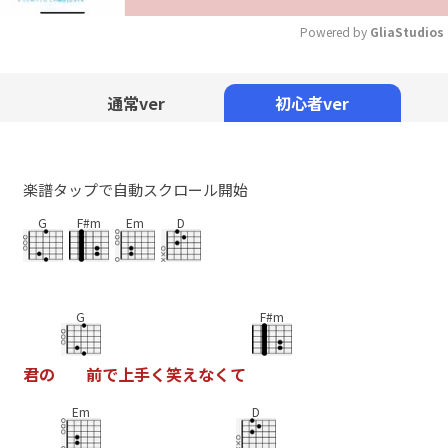
Powered by 
GliaStudios
Mute
通常ver
初心者ver
楽譜タップで自動スクロール開始
G
F#m
Em
D
G
F#m
君
の
前
で
上
手
く
笑
え
な
く
て
Em
D