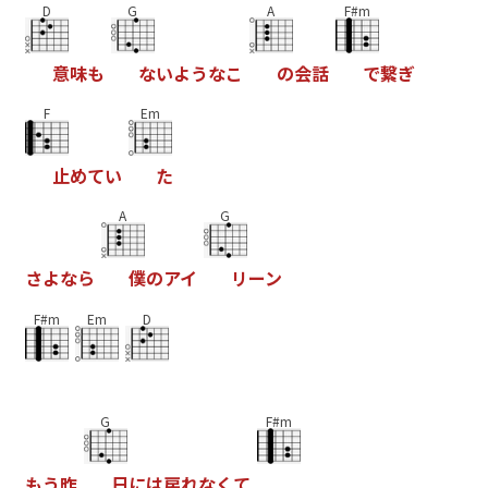
D
G
A
F#m
意
味
も
な
い
よ
う
な
こ
の
会
話
で
繋
ぎ
F
Em
止
め
て
い
た
A
G
さ
よ
な
ら
僕
の
ア
イ
リ
ー
ン
F#m
Em
D
G
F#m
も
う
昨
日
に
は
戻
れ
な
く
て