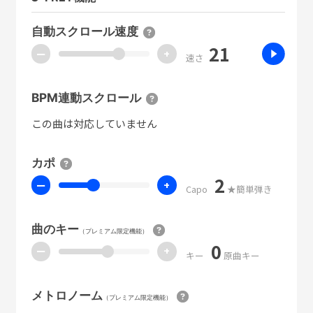
自動スクロール速度
21
ー
+
速さ
BPM連動スクロール
この曲は対応していません
カポ
2
ー
+
Capo
★簡単弾き
曲のキー
（プレミアム限定機能）
0
ー
+
キー
原曲キー
メトロノーム
（プレミアム限定機能）