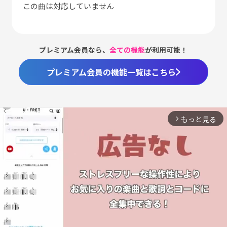
この曲は対応していません
プレミアム会員なら、
全ての機能
が利用可能！
プレミアム会員の機能一覧はこちら
もっと見る
arrow_forward_ios