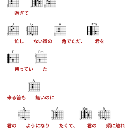
過
ぎ
て
D
G
A
F#m
忙
し
な
い
街
の
角
で
た
だ
、
君
を
F
Em
待
っ
て
い
た
A
来
る
筈
も
無
い
の
に
G
A
Bm
G
君
の
よ
う
に
な
り
た
く
て
、
君
の
頬
に
触
れ