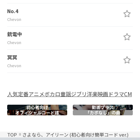
No.4
Chevon
銃電中
Chevon
冥冥
Chevon
人気
定番
アニメ
ボカロ
童謡
ジブリ
洋楽
映画
ドラマ
CM
初心者向け
動画プラス
オフィシャル
コード譜
「カポなし」の曲
TOP
さよなら、アイリーン (初心者向け簡単コード ver.)