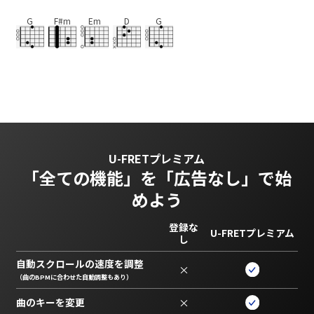
G
F#m
Em
D
G
U-FRETプレミアム
「全ての機能」を
「広告なし」で始
めよう
登録な
U-FRETプレミアム
し
自動スクロールの速度を調整
×
（曲のBPMに合わせた自動調整もあり）
曲のキーを変更
×