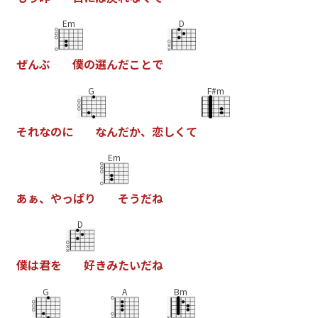
Em
D
ぜ
ん
ぶ
僕
の
選
ん
だ
こ
と
で
G
F#m
そ
れ
な
の
に
な
ん
だ
か
、
恋
し
く
て
Em
あ
ぁ
、
や
っ
ぱ
り
そ
う
だ
ね
D
僕
は
君
を
好
き
み
た
い
だ
ね
G
A
Bm