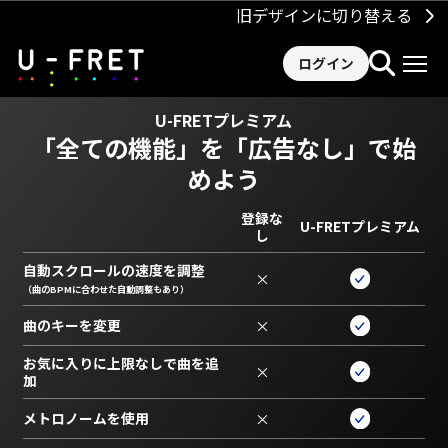
旧デザインに切り替える
ログイン
U-FRETプレミアム
「全ての機能」を
「広告なし」で始
めよう
登録な
U-FRETプレミアム
し
自動スクロールの速度を調整
×
（曲のBPMに合わせた自動調整もあり）
曲のキーを変更
×
お気に入りに上限なしで曲を追
×
加
メトロノームを使用
×