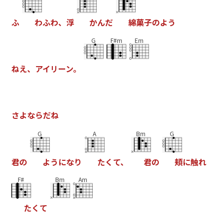
ふ
わ
ふ
わ
、
浮
か
ん
だ
綿
菓
子
の
よ
う
G
F#m
Em
ね
え
、
ア
イ
リ
ー
ン
。
さ
よ
な
ら
だ
ね
G
A
Bm
G
君
の
よ
う
に
な
り
た
く
て
、
君
の
頬
に
触
れ
F#
Bm
Am
た
く
て