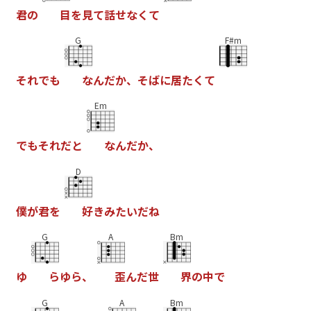
君
の
目
を
見
て
話
せ
な
く
て
G
F#m
そ
れ
で
も
な
ん
だ
か
、
そ
ば
に
居
た
く
て
Em
で
も
そ
れ
だ
と
な
ん
だ
か
、
D
僕
が
君
を
好
き
み
た
い
だ
ね
G
A
Bm
ゆ
ら
ゆ
ら
、
歪
ん
だ
世
界
の
中
で
G
A
Bm