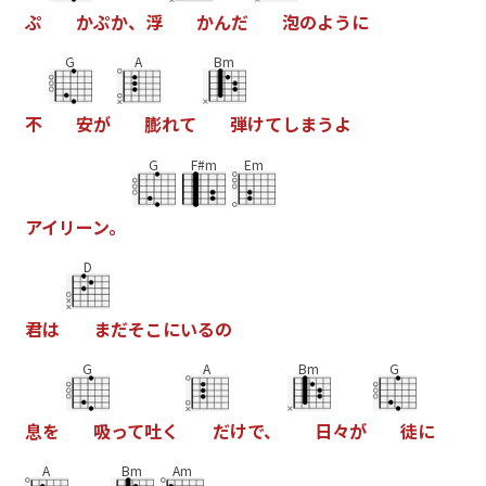
ぷ
か
ぷ
か
、
浮
か
ん
だ
泡
の
よ
う
に
G
A
Bm
不
安
が
膨
れ
て
弾
け
て
し
ま
う
よ
G
F#m
Em
ア
イ
リ
ー
ン
。
D
君
は
ま
だ
そ
こ
に
い
る
の
G
A
Bm
G
息
を
吸
っ
て
吐
く
だ
け
で
、
日
々
が
徒
に
A
Bm
Am