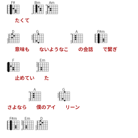
F#
Bm
Am
た
く
て
D
G
A
F#m
意
味
も
な
い
よ
う
な
こ
の
会
話
で
繋
ぎ
F
Em
止
め
て
い
た
A
G
さ
よ
な
ら
僕
の
ア
イ
リ
ー
ン
F#m
Em
D