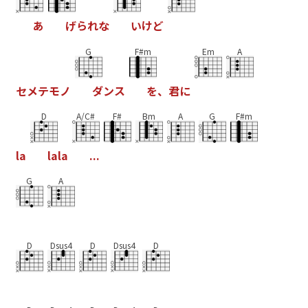
あ
げ
ら
れ
な
い
け
ど
G
F#m
Em
A
セ
メ
テ
モ
ノ
ダ
ン
ス
を
、
君
に
D
A/C#
F#
Bm
A
G
F#m
l
a
l
a
l
a
.
.
.
G
A
D
Dsus4
D
Dsus4
D