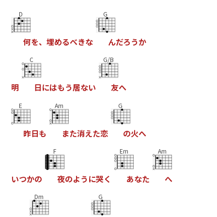
D
G
何
を
、
埋
め
る
べ
き
な
ん
だ
ろ
う
か
C
G/B
明
日
に
は
も
う
居
な
い
友
へ
E
Am
G
昨
日
も
ま
た
消
え
た
恋
の
火
へ
F
Em
Am
い
つ
か
の
夜
の
よ
う
に
哭
く
あ
な
た
へ
Dm
G