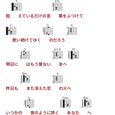
F
Em
抱
え
て
い
る
だ
け
の
言
葉
を
ぶ
つ
け
て
F
G
A
歌
い
続
け
て
ゆ
く
の
だ
ろ
う
D
A/C#
F#
明
日
に
は
も
う
居
な
い
友
へ
Bm
A
昨
日
も
ま
た
消
え
た
恋
の
火
へ
G
F#m
Bm
い
つ
か
の
夜
の
よ
う
に
哭
く
あ
な
た
へ