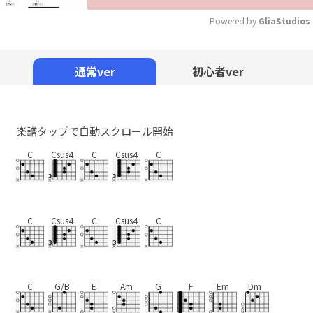
Powered by 
GliaStudios
Mute
通常ver
初心者ver
楽譜タップで自動スクロール開始
C
Csus4
C
Csus4
C
C
Csus4
C
Csus4
C
C
G/B
E
Am
G
F
Em
Dm