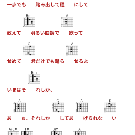
一
歩
で
も
踏
み
出
し
て
糧
に
し
て
Bm
A
敢
え
て
明
る
い
曲
調
で
歌
っ
て
G
A
せ
め
て
君
だ
け
で
も
踊
ら
せ
る
よ
Bm
い
ま
は
そ
れ
し
か
、
A
G
A
D
あ
ぁ
、
そ
れ
し
か
し
て
あ
げ
ら
れ
な
い
A/C#
F#
Bm
A