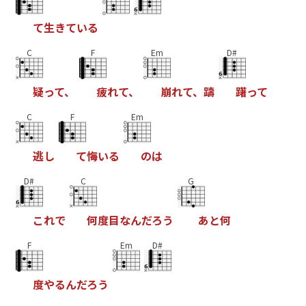
て
生
き
て
い
る
C
F
Em
D#
疑
っ
て
、
疲
れ
て
、
崩
れ
て
、
躊
躇
っ
て
C
F
Em
逃
し
て
悔
い
る
の
は
D#
C
G
こ
れ
で
何
度
目
な
ん
だ
ろ
う
あ
と
何
F
Em
D#
度
や
る
ん
だ
ろ
う