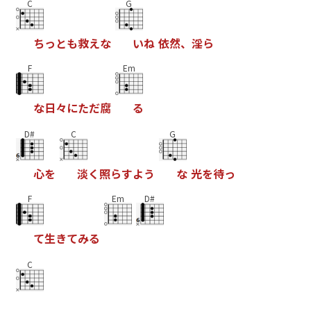
C
G
ち
っ
と
も
救
え
な
い
ね
依
然
、
淫
ら
F
Em
な
日
々
に
た
だ
腐
る
D#
C
G
心
を
淡
く
照
ら
す
よ
う
な
光
を
待
っ
F
Em
D#
て
生
き
て
み
る
C