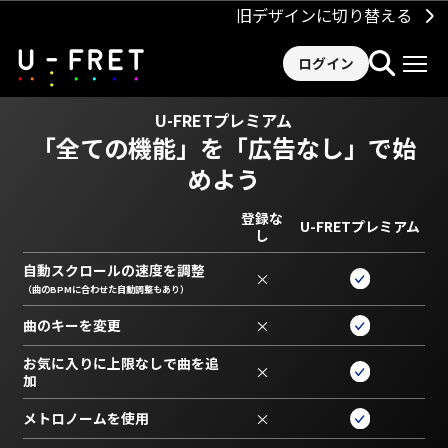
旧デザインに切り替える
ログイン
U-FRETプレミアム
「全ての機能」を
「広告なし」で始
めよう
登録な
U-FRETプレミアム
し
自動スクロールの速度を調整
×
（曲のBPMに合わせた自動調整もあり）
曲のキーを変更
×
お気に入りに上限なしで曲を追
×
加
メトロノームを使用
×