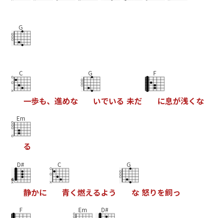
G
C
G
F
一
歩
も
、
進
め
な
い
で
い
る
未
だ
に
息
が
浅
く
な
Em
る
D#
C
G
静
か
に
青
く
燃
え
る
よ
う
な
怒
り
を
飼
っ
F
Em
D#