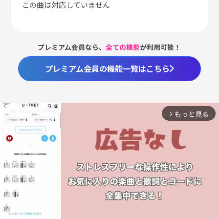
この曲は対応していません
プレミアム会員なら、
全ての機能
が利用可能！
プレミアム会員の機能一覧はこちら
もっと見る
arrow_forward_ios