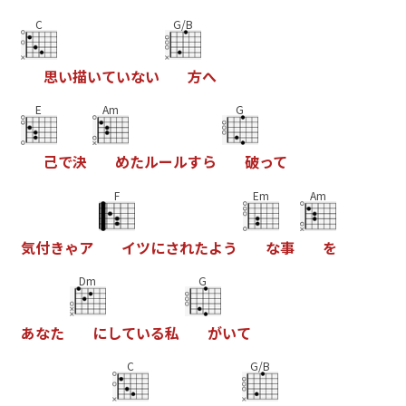
C
G/B
思
い
描
い
て
い
な
い
方
へ
E
Am
G
己
で
決
め
た
ル
ー
ル
す
ら
破
っ
て
F
Em
Am
気
付
き
ゃ
ア
イ
ツ
に
さ
れ
た
よ
う
な
事
を
Dm
G
あ
な
た
に
し
て
い
る
私
が
い
て
C
G/B