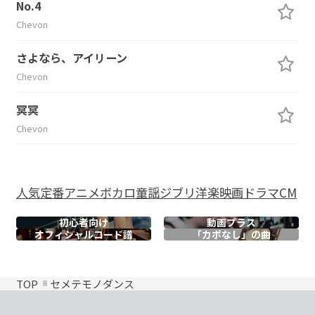
No.4
Chevon
さよなら、アイリーン
Chevon
冥冥
Chevon
人気
定番
アニメ
ボカロ
童謡
ジブリ
洋楽
映画
ドラマ
CM
初心者向け
動画プラス
オフィシャル
コード譜
「カポなし」の曲
TOP
セメテモノダンス