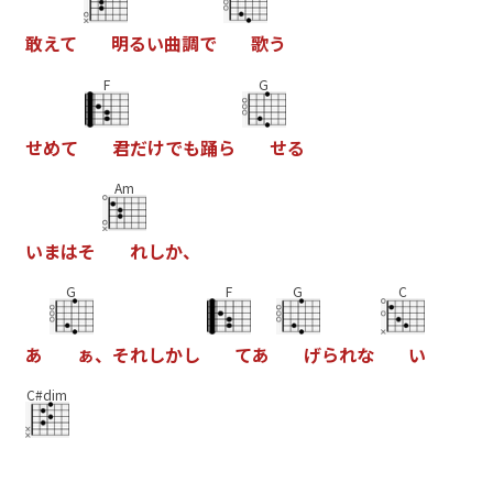
敢
え
て
明
る
い
曲
調
で
歌
う
F
G
せ
め
て
君
だ
け
で
も
踊
ら
せ
る
Am
い
ま
は
そ
れ
し
か
、
G
F
G
C
あ
ぁ
、
そ
れ
し
か
し
て
あ
げ
ら
れ
な
い
C#dim