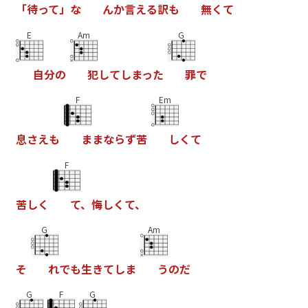
「
待
っ
て
」
な
ん
か
言
え
る
訳
も
無
く
て
E
Am
G
自
分
の
犯
し
て
し
ま
っ
た
罪
で
F
Em
息
さ
え
も
ま
ま
な
ら
ず
苦
し
く
て
F
苦
し
く
て
、
悔
し
く
て
、
G
Am
そ
れ
で
も
生
き
て
し
ま
う
の
だ
G
F
G