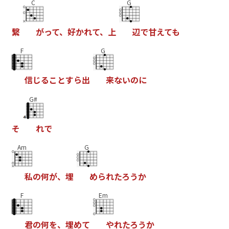
C
G
繋
が
っ
て
、
好
か
れ
て
、
上
辺
で
甘
え
て
も
F
G
信
じ
る
こ
と
す
ら
出
来
な
い
の
に
G#
そ
れ
で
Am
G
私
の
何
が
、
埋
め
ら
れ
た
ろ
う
か
F
Em
君
の
何
を
、
埋
め
て
や
れ
た
ろ
う
か