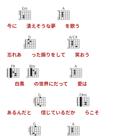
Em
A
今
に
潰
え
そ
う
な
夢
を
歌
う
D
A/C#
忘
れ
あ
っ
た
振
り
を
し
て
笑
お
う
F#
Bm
A
白
黒
の
世
界
に
だ
っ
て
愛
は
G
F#m
あ
る
ん
だ
と
信
じ
て
い
る
だ
か
ら
こ
そ
G
A