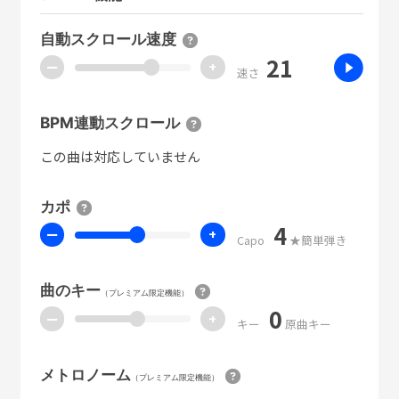
自動スクロール速度
21
ー
+
速さ
BPM連動スクロール
この曲は対応していません
カポ
4
ー
+
Capo
★簡単弾き
曲のキー
（プレミアム限定機能）
0
ー
+
キー
原曲キー
メトロノーム
（プレミアム限定機能）