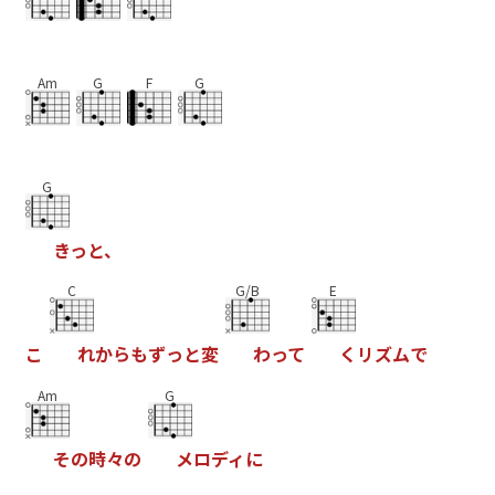
Am
G
F
G
G
き
っ
と
、
C
G/B
E
こ
れ
か
ら
も
ず
っ
と
変
わ
っ
て
く
リ
ズ
ム
で
Am
G
そ
の
時
々
の
メ
ロ
デ
ィ
に