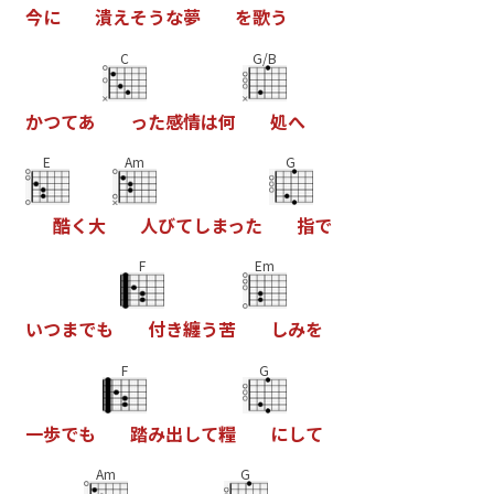
今
に
潰
え
そ
う
な
夢
を
歌
う
C
G/B
か
つ
て
あ
っ
た
感
情
は
何
処
へ
E
Am
G
酷
く
大
人
び
て
し
ま
っ
た
指
で
F
Em
い
つ
ま
で
も
付
き
纏
う
苦
し
み
を
F
G
一
歩
で
も
踏
み
出
し
て
糧
に
し
て
Am
G