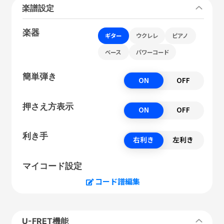
楽譜設定
楽器
ギター
ウクレレ
ピアノ
ベース
パワーコード
簡単弾き
ON
OFF
押さえ方表示
ON
OFF
利き手
右利き
左利き
マイコード設定
コード譜編集
U-FRET機能