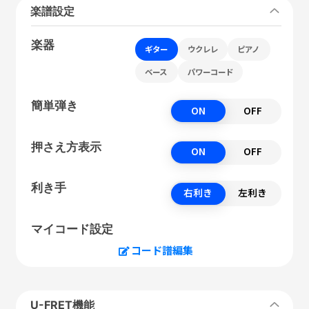
楽譜設定
楽器
ギター
ウクレレ
ピアノ
ベース
パワーコード
簡単弾き
ON
OFF
押さえ方表示
ON
OFF
利き手
右利き
左利き
マイコード設定
コード譜編集
U-FRET機能