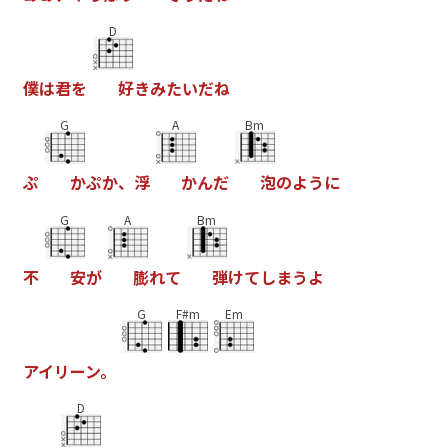
D
僕
は
君
を
好
き
み
た
い
だ
ね
G
A
Bm
ぷ
か
ぷ
か
、
浮
か
ん
だ
泡
の
よ
う
に
G
A
Bm
不
安
が
膨
れ
て
弾
け
て
し
ま
う
よ
G
F#m
Em
ア
イ
リ
ー
ン
。
D