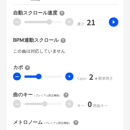
自動スクロール速度
21
ー
+
速さ
BPM連動スクロール
この曲は対応していません
カポ
2
ー
+
Capo
★簡単弾き
曲のキー
（プレミアム限定機能）
0
ー
+
キー
原曲キー
メトロノーム
（プレミアム限定機能）