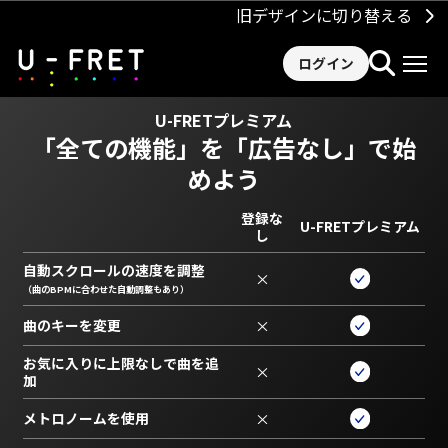
旧デザインに切り替える
ログイン
U-FRETプレミアム
「全ての機能」を
「広告なし」で始
めよう
登録な
U-FRETプレミアム
し
自動スクロールの速度を調整
×
（曲のBPMに合わせた自動調整もあり）
曲のキーを変更
×
お気に入りに上限なしで曲を追
×
加
メトロノームを使用
×