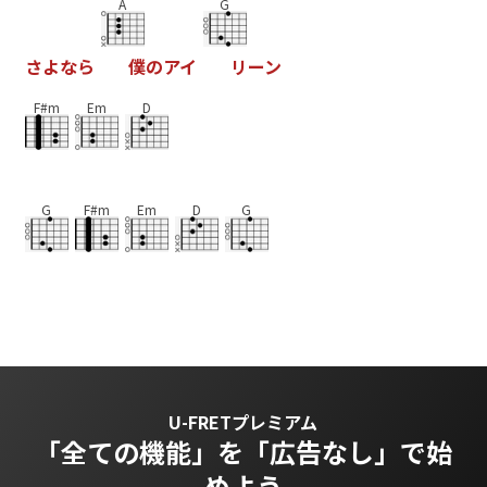
A
G
さ
よ
な
ら
僕
の
ア
イ
リ
ー
ン
F#m
Em
D
G
F#m
Em
D
G
U-FRETプレミアム
「全ての機能」を
「広告なし」で始
めよう