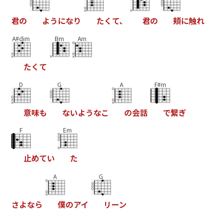
君
の
よ
う
に
な
り
た
く
て
、
君
の
頬
に
触
れ
A#dim
Bm
Am
た
く
て
D
G
A
F#m
意
味
も
な
い
よ
う
な
こ
の
会
話
で
繋
ぎ
F
Em
止
め
て
い
た
A
G
さ
よ
な
ら
僕
の
ア
イ
リ
ー
ン