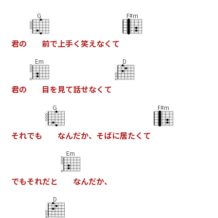
G
F#m
君
の
前
で
上
手
く
笑
え
な
く
て
Em
D
君
の
目
を
見
て
話
せ
な
く
て
G
F#m
そ
れ
で
も
な
ん
だ
か
、
そ
ば
に
居
た
く
て
Em
で
も
そ
れ
だ
と
な
ん
だ
か
、
D