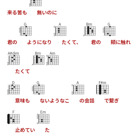
来
る
筈
も
無
い
の
に
G
A
Bm
G
君
の
よ
う
に
な
り
た
く
て
、
君
の
頬
に
触
れ
A#dim
Bm
Am
た
く
て
D
G
A
F#m
意
味
も
な
い
よ
う
な
こ
の
会
話
で
繋
ぎ
F
Em
止
め
て
い
た