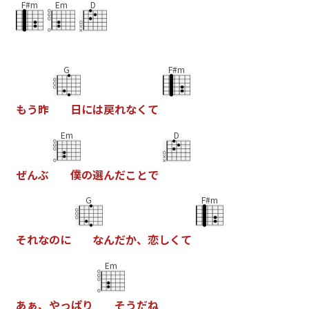
F#m
Em
D
G
F#m
も
う
昨
日
に
は
戻
れ
な
く
て
Em
D
ぜ
ん
ぶ
僕
の
選
ん
だ
こ
と
で
G
F#m
そ
れ
な
の
に
な
ん
だ
か
、
恋
し
く
て
Em
あ
ぁ
、
や
っ
ぱ
り
そ
う
だ
ね