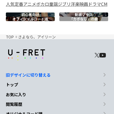
人気
定番
アニメ
ボカロ
童謡
ジブリ
洋楽
映画
ドラマ
CM
初心者向け
動画プラス
オフィシャル
コード譜
「カポなし」の曲
TOP
さよなら、アイリーン
旧デザインに切り替える
トップ
お気に入り
閲覧履歴
オリジナルコード譜