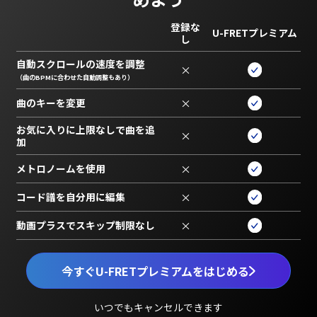
登録な
U-FRETプレミアム
し
自動スクロールの速度を調整
×
（曲のBPMに合わせた自動調整もあり）
曲のキーを変更
×
お気に入りに上限なしで曲を追
×
加
メトロノームを使用
×
コード譜を自分用に編集
×
動画プラスでスキップ制限なし
×
今すぐU-FRETプレミアムをはじめる
いつでもキャンセルできます