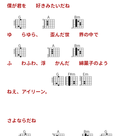
僕
が
君
を
好
き
み
た
い
だ
ね
G
A
Bm
ゆ
ら
ゆ
ら
、
歪
ん
だ
世
界
の
中
で
G
A
Bm
ふ
わ
ふ
わ
、
浮
か
ん
だ
綿
菓
子
の
よ
う
G
F#m
Em
ね
え
、
ア
イ
リ
ー
ン
。
さ
よ
な
ら
だ
ね
G
A
Bm
G