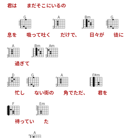
君
は
ま
だ
そ
こ
に
い
る
の
G
A
Bm
G
息
を
吸
っ
て
吐
く
だ
け
で
、
日
々
が
徒
に
A
Bm
Am
過
ぎ
て
D
G
A
F#m
忙
し
な
い
街
の
角
で
た
だ
、
君
を
F
Em
待
っ
て
い
た
A