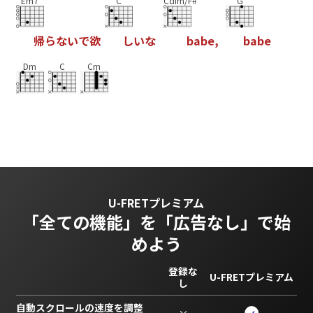
Em7
C
Cdim/F#
G
帰
ら
な
い
で
欲
し
い
な
b
a
b
e
,
b
a
b
e
Dm
C
Cm
U-FRETプレミアム
「全ての機能」を
「広告なし」で始
めよう
登録な
U-FRETプレミアム
し
自動スクロールの速度を調整