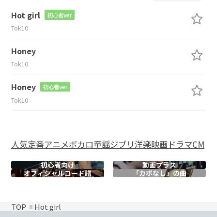
Hot girl
初心者ver
Tok10
Honey
Tok10
Honey
初心者ver
Tok10
人気
定番
アニメ
ボカロ
童謡
ジブリ
洋楽
映画
ドラマ
CM
初心者向け
動画プラス
オフィシャル
コード譜
「カポなし」の曲
TOP
Hot girl