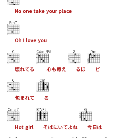
N
o
o
n
e
t
a
k
e
y
o
u
r
p
l
a
c
e
Em7
O
h
I
l
o
v
e
y
o
u
C
Cdim/F#
G
Dm
壊
れ
て
る
心
も
癒
え
る
ほ
ど
C
Cm
包
ま
れ
て
る
Cmaj7
B7/F#
G
H
o
t
g
i
r
l
そ
ば
に
い
て
よ
ね
今
日
は