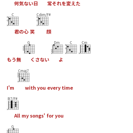
何
気
な
い
日
常
そ
れ
を
変
え
た
C
Cdim/F#
君
の
心
笑
顔
G
Dm
C
Cm
も
う
無
く
さ
な
い
よ
Cmaj7
I
'
m
w
i
t
h
y
o
u
e
v
e
r
y
t
i
m
e
B7/F#
A
l
l
m
y
s
o
n
g
s
'
f
o
r
y
o
u
G