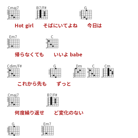
Cmaj7
B7/F#
G
H
o
t
g
i
r
l
そ
ば
に
い
て
よ
ね
今
日
は
Em7
C
帰
ら
な
く
て
も
い
い
よ
b
a
b
e
Cdim/F#
G
Dm
C
Cm
こ
れ
か
ら
先
も
ず
っ
と
Cmaj7
B7/F#
何
度
繰
り
返
せ
ど
変
化
の
な
い
G
Em7