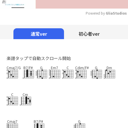
Powered by 
GliaStudios
Mute
通常ver
初心者ver
楽譜タップで自動スクロール開始
Cmaj7/G
B7/F#
G
Em7
C
Cdim/F#
G
Dm
C
Cm
Cmaj7
B7/F#
G