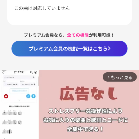
この曲は対応していません
プレミアム会員なら、
全ての機能
が利用可能！
プレミアム会員の機能一覧はこちら
もっと見る
arrow_forward_ios