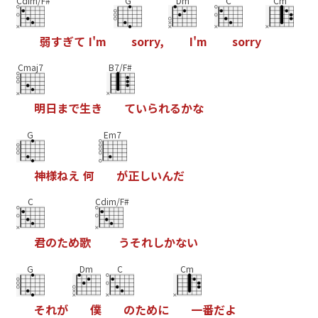
Cdim/F#
G
Dm
C
Cm
弱
す
ぎ
て
I
'
m
s
o
r
r
y
,
I
'
m
s
o
r
r
y
Cmaj7
B7/F#
明
日
ま
で
生
き
て
い
ら
れ
る
か
な
G
Em7
神
様
ね
え
何
が
正
し
い
ん
だ
C
Cdim/F#
君
の
た
め
歌
う
そ
れ
し
か
な
い
G
Dm
C
Cm
そ
れ
が
僕
の
た
め
に
一
番
だ
よ