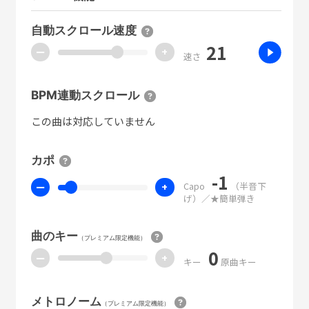
自動スクロール速度
21
ー
+
速さ
BPM連動スクロール
この曲は対応していません
カポ
-1
Capo
（半音下
ー
+
げ）／★簡単弾き
曲のキー
（プレミアム限定機能）
0
ー
+
キー
原曲キー
メトロノーム
（プレミアム限定機能）