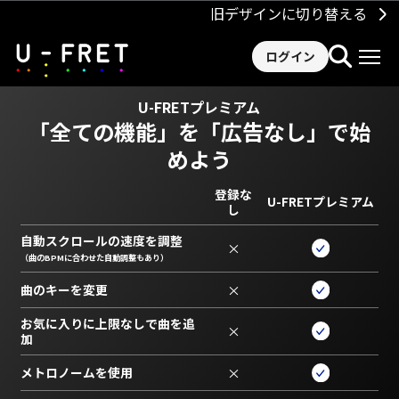
旧デザインに切り替える
ログイン
U-FRETプレミアム
「全ての機能」を
「広告なし」で始
めよう
登録な
U-FRETプレミアム
し
自動スクロールの速度を調整
×
（曲のBPMに合わせた自動調整もあり）
曲のキーを変更
×
お気に入りに上限なしで曲を追
×
加
メトロノームを使用
×