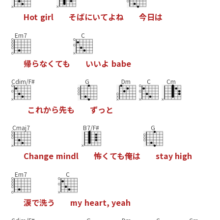
H
o
t
g
i
r
l
そ
ば
に
い
て
よ
ね
今
日
は
Em7
C
帰
ら
な
く
て
も
い
い
よ
b
a
b
e
Cdim/F#
G
Dm
C
Cm
こ
れ
か
ら
先
も
ず
っ
と
Cmaj7
B7/F#
G
C
h
a
n
g
e
m
i
n
d
l
怖
く
て
も
俺
は
s
t
a
y
h
i
g
h
Em7
C
涙
で
洗
う
m
y
h
e
a
r
t
,
y
e
a
h