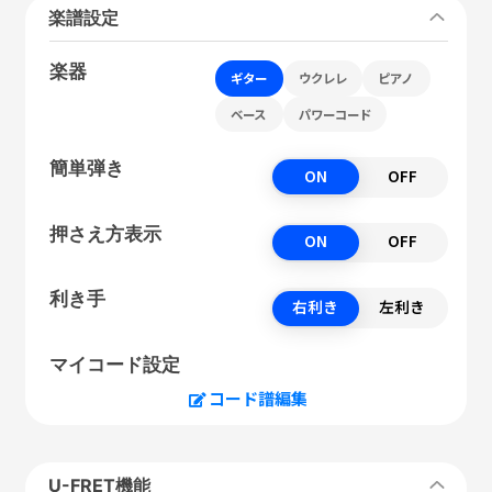
楽譜設定
楽器
ギター
ウクレレ
ピアノ
ベース
パワーコード
簡単弾き
ON
OFF
押さえ方表示
ON
OFF
利き手
右利き
左利き
マイコード設定
コード譜編集
U-FRET機能