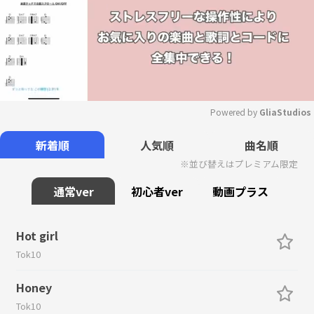
Powered by 
GliaStudios
Mute
新着順
人気順
曲名順
※並び替えはプレミアム限定
通常ver
初心者ver
動画プラス
Hot girl
Tok10
Honey
Tok10