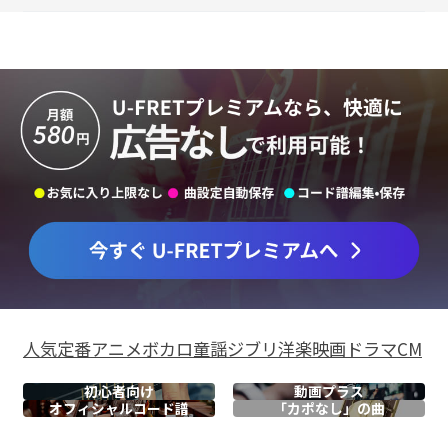
人気
定番
アニメ
ボカロ
童謡
ジブリ
洋楽
映画
ドラマ
CM
初心者向け
動画プラス
オフィシャル
コード譜
「カポなし」の曲