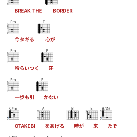
B
R
E
A
K
T
H
E
B
O
R
D
E
R
Em
F
今
タ
ギ
る
心
が
Em
F
喰
ら
い
つ
く
牙
Em
F
一
歩
も
引
か
な
い
C#m
A
B
E
B/D#
O
T
A
K
E
B
I
を
あ
げ
る
時
が
来
た
ぞ
C#m
A
B
E