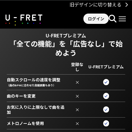
旧デザインに切り替える
ログイン
U-FRETプレミアム
「全ての機能」を
「広告なし」で始
めよう
登録な
U-FRETプレミアム
し
自動スクロールの速度を調整
×
（曲のBPMに合わせた自動調整もあり）
曲のキーを変更
×
お気に入りに上限なしで曲を追
×
加
メトロノームを使用
×