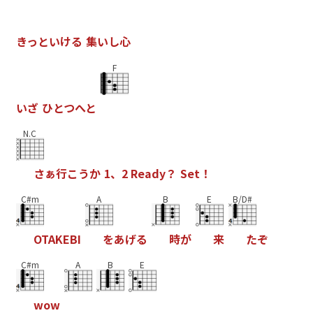
き
っ
と
い
け
る
集
い
し
心
F
い
ざ
ひ
と
つ
へ
と
N.C
さ
ぁ
行
こ
う
か
1
、
2
R
e
a
d
y
？
S
e
t
！
C#m
A
B
E
B/D#
O
T
A
K
E
B
I
を
あ
げ
る
時
が
来
た
ぞ
C#m
A
B
E
w
o
w