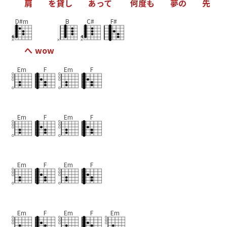
肩
を
貸
し
あ
っ
て
何
度
も
夢
の
先
D#m
B
C#
F#
へ
w
o
w
Em
F
Em
F
Em
F
Em
F
Em
F
Em
F
Em
F
Em
F
Em