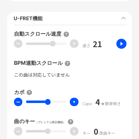
U-FRET機能
自動スクロール速度
21
ー
+
速さ
BPM連動スクロール
この曲は対応していません
カポ
4
ー
+
Capo
★簡単弾き
曲のキー
（プレミアム限定機能）
0
ー
+
キー
原曲キー