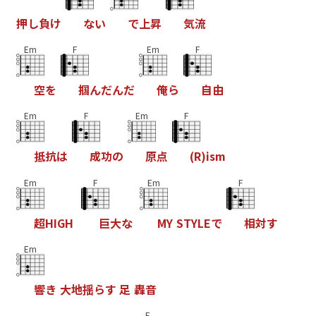
押
し
負
け
な
い
で
上
昇
気
流
Em
F
Em
F
空
を
掴
ん
だ
ん
だ
俺
ら
自
由
Em
F
Em
F
抵
抗
は
成
功
の
原
点
(
R
)
i
s
m
Em
F
Em
F
超
H
I
G
H
巨
大
な
M
Y
S
T
Y
L
E
で
相
対
す
Em
響
き
大
地
揺
ら
す
足
轟
音
F