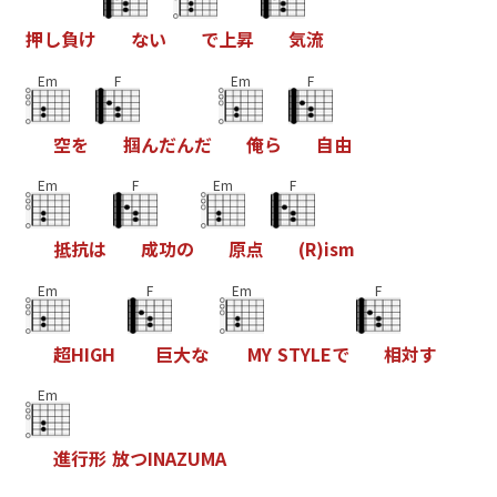
押
し
負
け
な
い
で
上
昇
気
流
Em
F
Em
F
空
を
掴
ん
だ
ん
だ
俺
ら
自
由
Em
F
Em
F
抵
抗
は
成
功
の
原
点
(
R
)
i
s
m
Em
F
Em
F
超
H
I
G
H
巨
大
な
M
Y
S
T
Y
L
E
で
相
対
す
Em
進
行
形
放
つ
I
N
A
Z
U
M
A