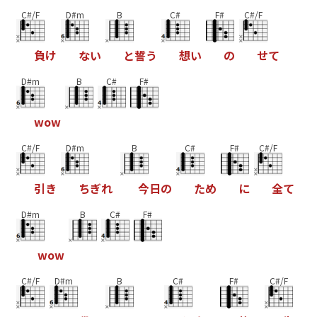
C#/F
D#m
B
C#
F#
C#/F
負
け
な
い
と
誓
う
想
い
の
せ
て
D#m
B
C#
F#
w
o
w
C#/F
D#m
B
C#
F#
C#/F
引
き
ち
ぎ
れ
今
日
の
た
め
に
全
て
D#m
B
C#
F#
w
o
w
C#/F
D#m
B
C#
F#
C#/F