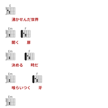
E
沸
か
せ
ん
だ
世
界
Em
F
開
く
扉
Em
F
決
め
る
時
だ
Em
F
喰
ら
い
つ
く
牙
Em