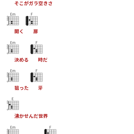
そ
こ
が
ガ
ラ
空
き
さ
Em
F
開
く
扉
Em
F
決
め
る
時
だ
Em
F
狙
っ
た
牙
E
沸
か
せ
ん
だ
世
界
Em
F