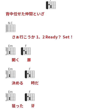
背
中
任
せ
た
仲
間
と
い
ざ
N.C
さ
ぁ
行
こ
う
か
1
、
2
R
e
a
d
y
？
S
e
t
！
Em
F
開
く
扉
Em
F
決
め
る
時
だ
Em
F
狙
っ
た
牙