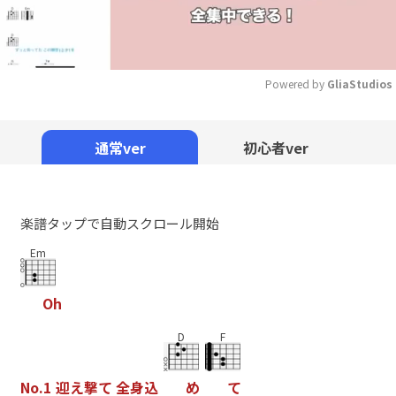
Powered by 
GliaStudios
Mute
通常ver
初心者ver
楽譜タップで自動スクロール開始
Em
O
h
D
F
N
o
.
1
迎
え
撃
て
全
身
込
め
て