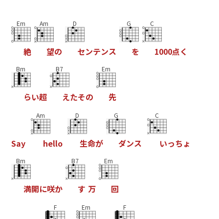
Em
Am
D
G
C
絶
望
の
セ
ン
テ
ン
ス
を
1
0
0
0
点
く
Bm
B7
Em
ら
い
超
え
た
そ
の
先
Am
D
G
C
S
a
y
h
e
l
l
o
生
命
が
ダ
ン
ス
い
っ
ち
ょ
Bm
B7
Em
満
開
に
咲
か
す
万
回
F
Em
F