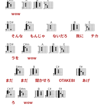
w
o
w
B/D#
C#m
A
B
E
そ
ん
な
も
ん
じ
ゃ
な
い
だ
ろ
我
に
チ
カ
B/D#
C#m
A
B
E
ラ
を
w
o
w
D#m
B
C#
F#
ま
だ
ま
だ
聞
か
せ
ろ
O
T
A
K
E
B
I
あ
げ
C#/F
D#m
B
C#
F#
ろ
w
o
w