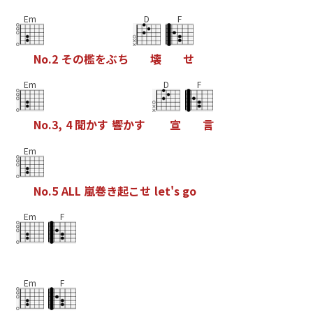
Em
D
F
N
o
.
2
そ
の
檻
を
ぶ
ち
壊
せ
Em
D
F
N
o
.
3
,
4
聞
か
す
響
か
す
宣
言
Em
N
o
.
5
A
L
L
嵐
巻
き
起
こ
せ
l
e
t
'
s
g
o
Em
F
Em
F