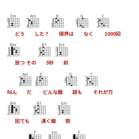
Em
Am
D
G
C
ど
う
し
た
？
限
界
は
な
く
1
0
0
0
回
Bm
B7
Em
放
つ
そ
の
3
秒
前
Am
D
G
C
叫
ん
だ
ど
ん
な
難
題
も
そ
れ
が
万
Bm
B7
Em
回
で
も
沸
く
細
胞
F
Em
F