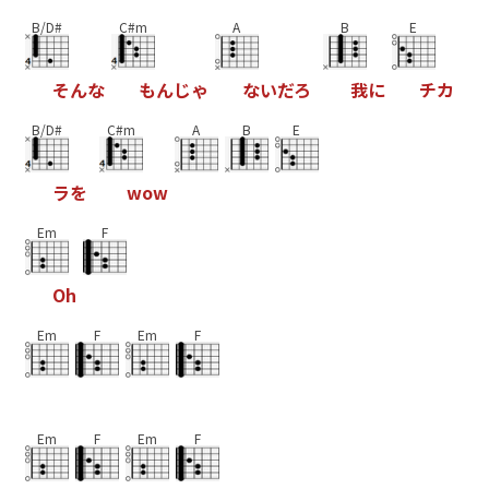
B/D#
C#m
A
B
E
そ
ん
な
も
ん
じ
ゃ
な
い
だ
ろ
我
に
チ
カ
B/D#
C#m
A
B
E
ラ
を
w
o
w
Em
F
O
h
Em
F
Em
F
Em
F
Em
F