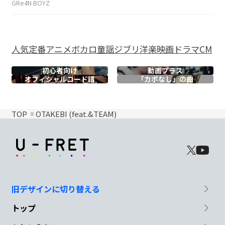
GRe4N BOYZ
人気
定番
アニメ
ボカロ
童謡
ジブリ
洋楽
映画
ドラマ
CM
初心者向け
動画プラス
オフィシャル
コード譜
「カポなし」の曲
TOP
OTAKEBI (feat.&TEAM)
旧デザインに切り替える
トップ