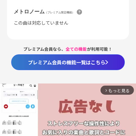
メトロノーム
（プレミアム限定機能）
この曲は対応していません
プレミアム会員なら、
全ての機能
が利用可能！
プレミアム会員の機能一覧はこちら
もっと見る
arrow_forward_ios