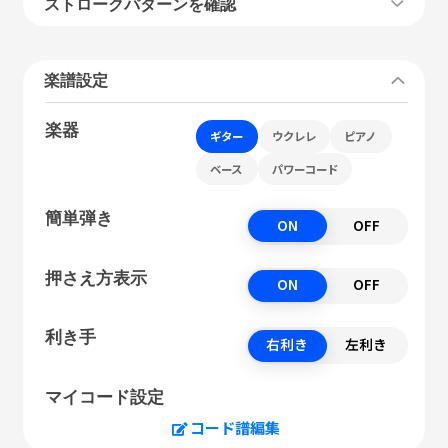
ストロークパターンを確認
楽譜設定
楽器
ギター
ウクレレ
ピアノ
ベース
パワーコード
簡単弾き
ON
OFF
押さえ方表示
ON
OFF
利き手
右利き
左利き
マイコード設定
コード譜編集