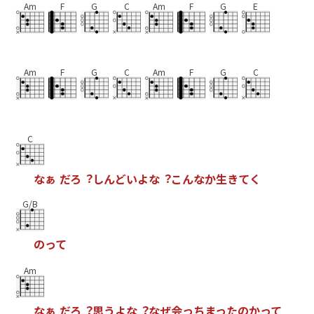
Am
F
G
C
Am
F
G
E
Am
F
G
C
Am
F
G
C
C
な
ぁ
だ
ろ
︖
し
ん
ど
い
よ
な
︖
こ
ん
な
か
⽣
き
て
く
G/B
の
っ
て
Am
な
ぁ
だ
ろ
︖
思
う
よ
な
︖
な
ぜ
会
っ
ち
ま
っ
た
の
か
っ
て