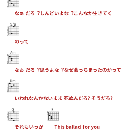
な
ぁ
だ
ろ
︖
し
ん
ど
い
よ
な
︖
こ
ん
な
か
⽣
き
て
く
G/B
の
っ
て
Am
な
ぁ
だ
ろ
︖
思
う
よ
な
︖
な
ぜ
会
っ
ち
ま
っ
た
の
か
っ
て
Dm
い
わ
れ
な
ん
か
な
い
ま
ま
死
ぬ
ん
だ
ろ
?
そ
う
だ
ろ
?
G
E
そ
れ
も
い
っ
か
T
h
i
s
b
a
l
l
a
d
f
o
r
y
o
u