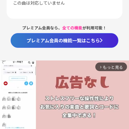
この曲は対応していません
プレミアム会員なら、
全ての機能
が利用可能！
プレミアム会員の機能一覧はこちら
もっと見る
arrow_forward_ios