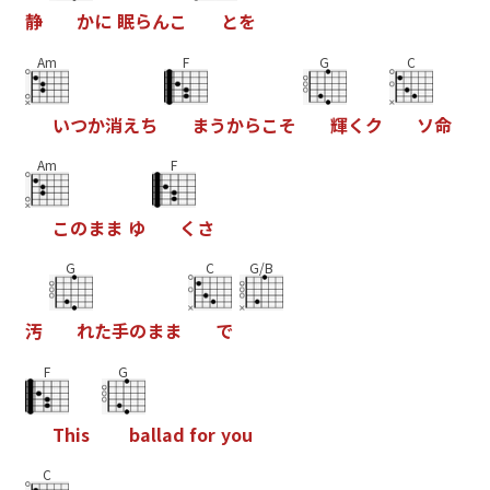
静
か
に
眠
ら
ん
こ
と
を
Am
F
G
C
い
つ
か
消
え
ち
ま
う
か
ら
こ
そ
輝
く
ク
ソ
命
Am
F
こ
の
ま
ま
ゆ
く
さ
G
C
G/B
汚
れ
た
⼿
の
ま
ま
で
F
G
T
h
i
s
b
a
l
l
a
d
f
o
r
y
o
u
C