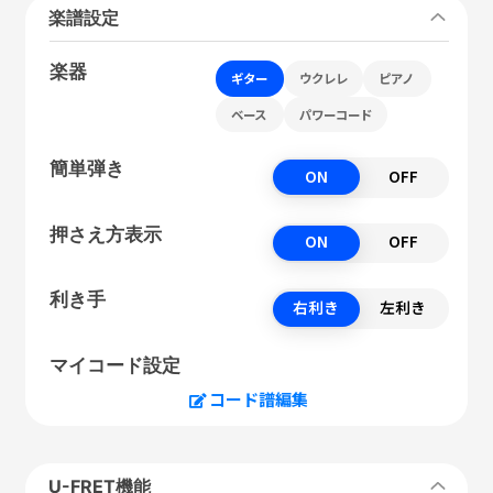
楽譜設定
楽器
ギター
ウクレレ
ピアノ
ベース
パワーコード
簡単弾き
ON
OFF
押さえ方表示
ON
OFF
利き手
右利き
左利き
マイコード設定
コード譜編集
U-FRET機能