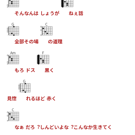
そ
ん
な
ん
は
し
ょ
う
が
ね
ぇ
話
G
C
全
部
そ
の
場
の
道
理
Am
F
も
ろ
ド
ス
⿊
く
G
⾒
惚
れ
る
ほ
ど
⾚
く
C
な
ぁ
だ
ろ
︖
し
ん
ど
い
よ
な
︖
こ
ん
な
か
⽣
き
て
く