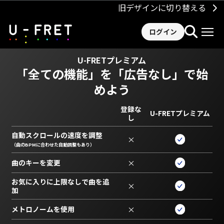
旧デザインに切り替える
ログイン
U-FRETプレミアム
「全ての機能」を
「広告なし」で始
めよう
登録な
U-FRETプレミアム
し
自動スクロールの速度を調整
×
（曲のBPMに合わせた自動調整もあり）
曲のキーを変更
×
お気に入りに上限なしで曲を追
×
加
メトロノームを使用
×