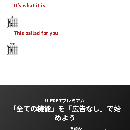
I
t
ʼ
s
w
h
a
t
i
t
i
s
E
T
h
i
s
b
a
l
l
a
d
f
o
r
y
o
u
Am
U-FRETプレミアム
「全ての機能」を
「広告なし」で始
めよう
登録な