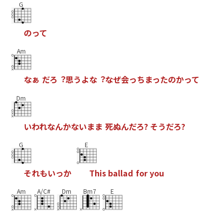
G
の
っ
て
Am
な
ぁ
だ
ろ
︖
思
う
よ
な
︖
な
ぜ
会
っ
ち
ま
っ
た
の
か
っ
て
Dm
い
わ
れ
な
ん
か
な
い
ま
ま
死
ぬ
ん
だ
ろ
?
そ
う
だ
ろ
?
G
E
そ
れ
も
い
っ
か
T
h
i
s
b
a
l
l
a
d
f
o
r
y
o
u
Am
A/C#
Dm
Bm7
E