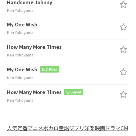
Handsome Johnny
Ken Yokoyama
My One Wish
Ken Yokoyama
How Many More Times
Ken Yokoyama
My One Wish
初心者ver
Ken Yokoyama
How Many More Times
初心者ver
Ken Yokoyama
人気
定番
アニメ
ボカロ
童謡
ジブリ
洋楽
映画
ドラマ
CM