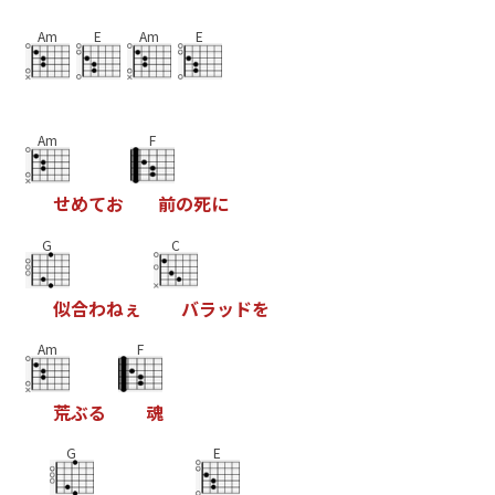
Am
E
Am
E
Am
F
せ
め
て
お
前
の
死
に
G
C
似
合
わ
ね
ぇ
バ
ラ
ッ
ド
を
Am
F
荒
ぶ
る
魂
G
E