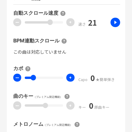
自動スクロール速度
21
ー
+
速さ
BPM連動スクロール
この曲は対応していません
カポ
0
ー
+
Capo
★簡単弾き
曲のキー
（プレミアム限定機能）
0
ー
+
キー
原曲キー
メトロノーム
（プレミアム限定機能）