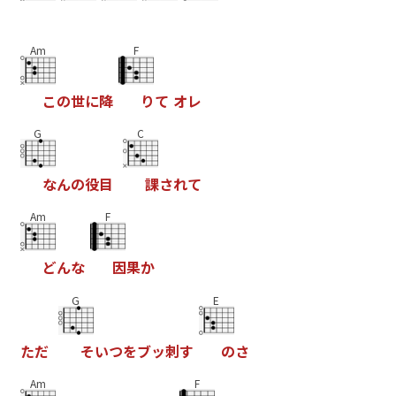
Am
F
こ
の
世
に
降
り
て
オ
レ
G
C
な
ん
の
役
目
課
さ
れ
て
Am
F
ど
ん
な
因
果
か
G
E
た
だ
そ
い
つ
を
ブ
ッ
刺
す
の
さ
Am
F