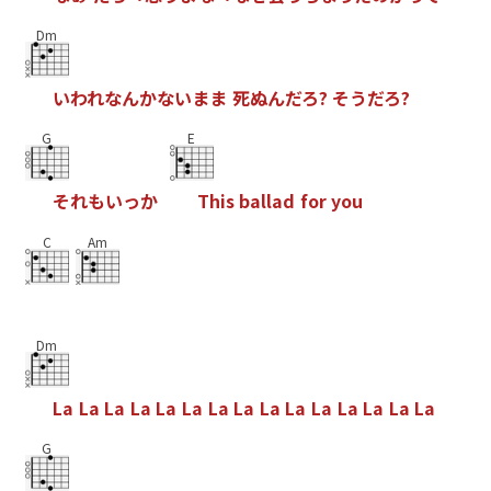
Dm
い
わ
れ
な
ん
か
な
い
ま
ま
死
ぬ
ん
だ
ろ
?
そ
う
だ
ろ
?
G
E
そ
れ
も
い
っ
か
T
h
i
s
b
a
l
l
a
d
f
o
r
y
o
u
C
Am
Dm
L
a
L
a
L
a
L
a
L
a
L
a
L
a
L
a
L
a
L
a
L
a
L
a
L
a
L
a
L
a
G