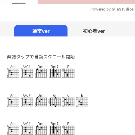
Powered by 
GliaStudios
Mute
通常ver
初心者ver
楽譜タップで自動スクロール開始
Am
A/C#
Dm
Bm7
E
Am
A/C#
Dm
G
C
E
Am
A/C#
Dm
Bm7
E