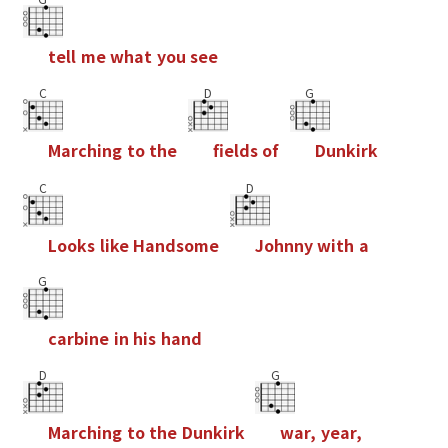
t
e
l
l
m
e
w
h
a
t
y
o
u
s
e
e
C
D
G
M
a
r
c
h
i
n
g
t
o
t
h
e
f
e
l
d
s
o
f
D
u
n
k
i
r
k
C
D
L
o
o
k
s
l
i
k
e
H
a
n
d
s
o
m
e
J
o
h
n
n
y
w
i
t
h
a
G
c
a
r
b
i
n
e
i
n
h
i
s
h
a
n
d
D
G
M
a
r
c
h
i
n
g
t
o
t
h
e
D
u
n
k
i
r
k
w
a
r
,
y
e
a
r
,