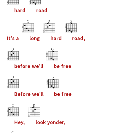
h
a
r
d
r
o
a
d
C
D
G
I
t
'
s
a
l
o
n
g
h
a
r
d
r
o
a
d
,
D
G
b
e
f
o
r
e
w
e
'
l
l
b
e
f
r
e
e
D
G
B
e
f
o
r
e
w
e
'
l
l
b
e
f
r
e
e
C
D
H
e
y
,
l
o
o
k
y
o
n
d
e
r
,
G