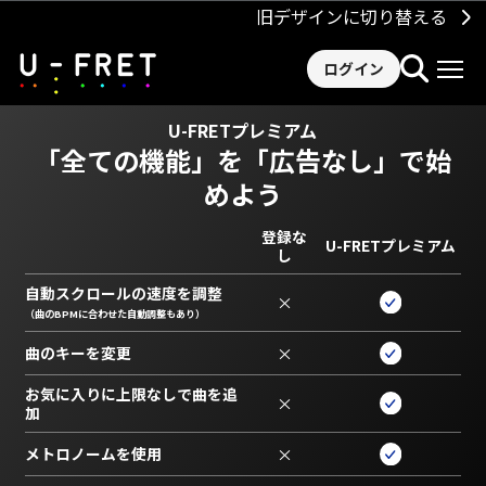
旧デザインに切り替える
ログイン
U-FRETプレミアム
「全ての機能」を
「広告なし」で始
めよう
登録な
U-FRETプレミアム
し
自動スクロールの速度を調整
×
（曲のBPMに合わせた自動調整もあり）
曲のキーを変更
×
お気に入りに上限なしで曲を追
×
加
メトロノームを使用
×