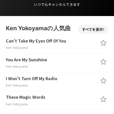
いつでもキャンセルできます
Ken Yokoyamaの人気曲
すべてを表示
Can't Take My Eyes Off Of You
Ken Yokoyama
You Are My Sunshine
Ken Yokoyama
I Won't Turn Off My Radio
Ken Yokoyama
These Magic Words
Ken Yokoyama