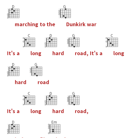
D
G
m
a
r
c
h
i
n
g
t
o
t
h
e
D
u
n
k
i
r
k
w
a
r
C
D
G
C
I
t
'
s
a
l
o
n
g
h
a
r
d
r
o
a
d
,
I
t
'
s
a
l
o
n
g
D
G
h
a
r
d
r
o
a
d
C
D
G
I
t
'
s
a
l
o
n
g
h
a
r
d
r
o
a
d
,
D
Em