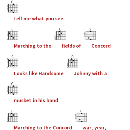
G
t
e
l
l
m
e
w
h
a
t
y
o
u
s
e
e
C
D
G
M
a
r
c
h
i
n
g
t
o
t
h
e
f
e
l
d
s
o
f
C
o
n
c
o
r
d
C
D
L
o
o
k
s
l
i
k
e
H
a
n
d
s
o
m
e
J
o
h
n
n
y
w
i
t
h
a
G
m
u
s
k
e
t
i
n
h
i
s
h
a
n
d
D
G
M
a
r
c
h
i
n
g
t
o
t
h
e
C
o
n
c
o
r
d
w
a
r
,
y
e
a
r
,