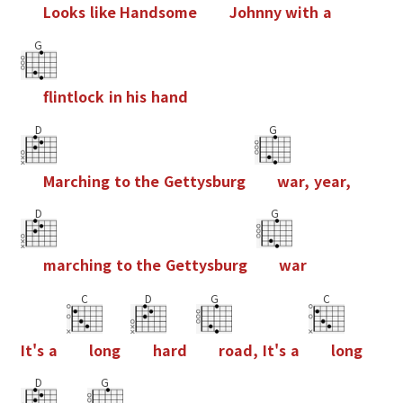
L
o
o
k
s
l
i
k
e
H
a
n
d
s
o
m
e
J
o
h
n
n
y
w
i
t
h
a
G
f
i
n
t
l
o
c
k
i
n
h
i
s
h
a
n
d
D
G
M
a
r
c
h
i
n
g
t
o
t
h
e
G
e
t
t
y
s
b
u
r
g
w
a
r
,
y
e
a
r
,
D
G
m
a
r
c
h
i
n
g
t
o
t
h
e
G
e
t
t
y
s
b
u
r
g
w
a
r
C
D
G
C
I
t
'
s
a
l
o
n
g
h
a
r
d
r
o
a
d
,
I
t
'
s
a
l
o
n
g
D
G