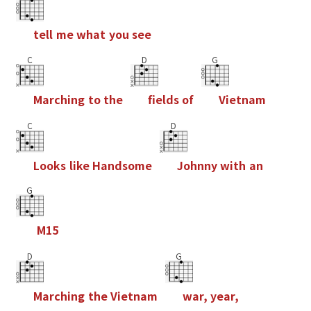
t
e
l
l
m
e
w
h
a
t
y
o
u
s
e
e
C
D
G
M
a
r
c
h
i
n
g
t
o
t
h
e
f
e
l
d
s
o
f
V
i
e
t
n
a
m
C
D
L
o
o
k
s
l
i
k
e
H
a
n
d
s
o
m
e
J
o
h
n
n
y
w
i
t
h
a
n
G
M
1
5
D
G
M
a
r
c
h
i
n
g
t
h
e
V
i
e
t
n
a
m
w
a
r
,
y
e
a
r
,