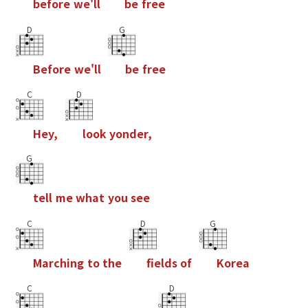
b
e
f
o
r
e
w
e
'
l
l
b
e
f
r
e
e
D
G
B
e
f
o
r
e
w
e
'
l
l
b
e
f
r
e
e
C
D
H
e
y
,
l
o
o
k
y
o
n
d
e
r
,
G
t
e
l
l
m
e
w
h
a
t
y
o
u
s
e
e
C
D
G
M
a
r
c
h
i
n
g
t
o
t
h
e
f
e
l
d
s
o
f
K
o
r
e
a
C
D