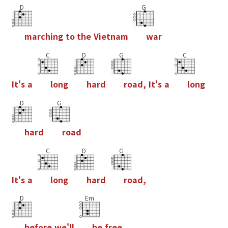
D
G
m
a
r
c
h
i
n
g
t
o
t
h
e
V
i
e
t
n
a
m
w
a
r
C
D
G
C
I
t
'
s
a
l
o
n
g
h
a
r
d
r
o
a
d
,
I
t
'
s
a
l
o
n
g
D
G
h
a
r
d
r
o
a
d
C
D
G
I
t
'
s
a
l
o
n
g
h
a
r
d
r
o
a
d
,
D
Em
b
e
f
o
r
e
w
e
'
l
l
b
e
f
r
e
e