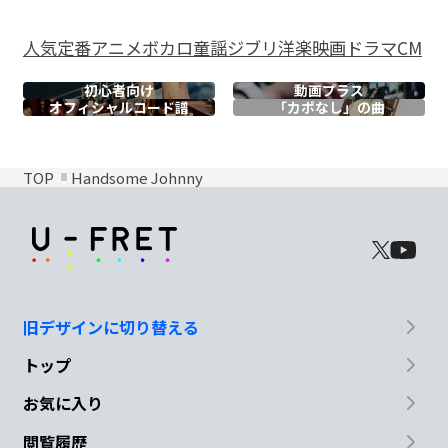
人気
定番
アニメ
ボカロ
童謡
ジブリ
洋楽
映画
ドラマ
CM
初心者向け
動画プラス
オフィシャル
コード譜
「カポなし」の曲
TOP
Handsome Johnny
旧デザインに切り替える
トップ
お気に入り
閲覧履歴