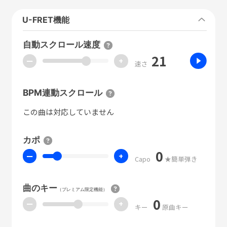
U-FRET機能
自動スクロール速度
21
ー
+
速さ
BPM連動スクロール
この曲は対応していません
カポ
0
ー
+
Capo
★簡単弾き
曲のキー
（プレミアム限定機能）
0
ー
+
キー
原曲キー