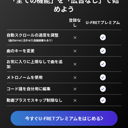
めよう
登録な
U-FRETプレミアム
し
自動スクロールの速度を調整
×
（曲のBPMに合わせた自動調整もあり）
曲のキーを変更
×
お気に入りに上限なしで曲を追
×
加
メトロノームを使用
×
コード譜を自分用に編集
×
動画プラスでスキップ制限なし
×
今すぐU-FRETプレミアムをはじめる