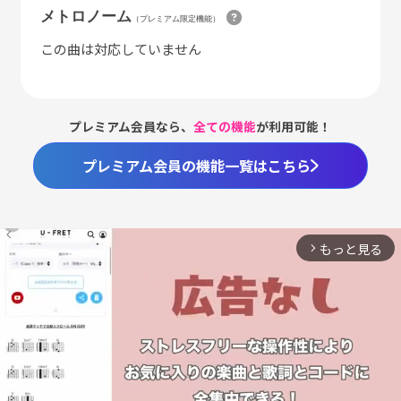
メトロノーム
（プレミアム限定機能）
この曲は対応していません
プレミアム会員なら、
全ての機能
が利用可能！
プレミアム会員の機能一覧はこちら
もっと見る
arrow_forward_ios