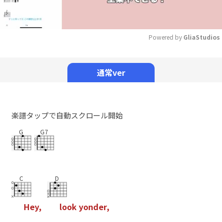
Powered by 
GliaStudios
Mute
通常ver
楽譜タップで自動スクロール開始
G
G7
C
D
H
e
y
,
l
o
o
k
y
o
n
d
e
r
,