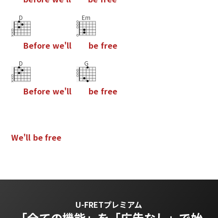
D
Em
B
e
f
o
r
e
w
e
'
l
l
b
e
f
r
e
e
D
G
B
e
f
o
r
e
w
e
'
l
l
b
e
f
r
e
e
W
e
'
l
l
b
e
f
r
e
e
U-FRETプレミアム
「全ての機能」を
「広告なし」で始