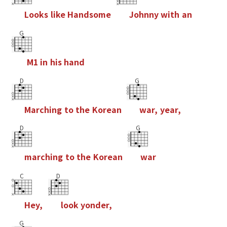
L
o
o
k
s
l
i
k
e
H
a
n
d
s
o
m
e
J
o
h
n
n
y
w
i
t
h
a
n
G
M
1
i
n
h
i
s
h
a
n
d
D
G
M
a
r
c
h
i
n
g
t
o
t
h
e
K
o
r
e
a
n
w
a
r
,
y
e
a
r
,
D
G
m
a
r
c
h
i
n
g
t
o
t
h
e
K
o
r
e
a
n
w
a
r
C
D
H
e
y
,
l
o
o
k
y
o
n
d
e
r
,
G