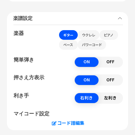
楽譜設定
楽器
ギター
ウクレレ
ピアノ
ベース
パワーコード
簡単弾き
ON
OFF
押さえ方表示
ON
OFF
利き手
右利き
左利き
マイコード設定
コード譜編集