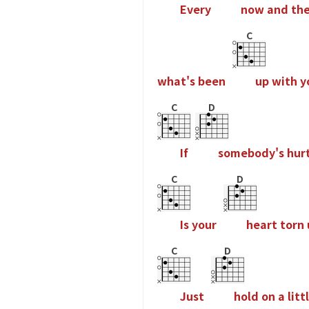
E
v
e
r
y
n
o
w
a
n
d
t
h
C
w
h
a
t
'
s
b
e
e
n
u
p
w
i
t
h
y
C
D
I
f
s
o
m
e
b
o
d
y
'
s
h
u
r
C
D
I
s
y
o
u
r
h
e
a
r
t
t
o
r
n
C
D
J
u
s
t
h
o
l
d
o
n
a
l
i
t
t
l