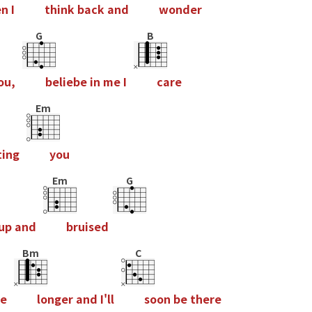
e
n
I
t
h
i
n
k
b
a
c
k
a
n
d
w
o
n
d
e
r
G
B
o
u
,
b
e
l
i
e
b
e
i
n
m
e
I
c
a
r
e
Em
t
i
n
g
y
o
u
Em
G
u
p
a
n
d
b
r
u
i
s
e
d
Bm
C
e
l
o
n
g
e
r
a
n
d
I
'
l
l
s
o
o
n
b
e
t
h
e
r
e