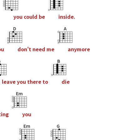
y
o
u
c
o
u
l
d
b
e
i
n
s
i
d
e
.
D
A
o
u
d
o
n
'
t
n
e
e
d
m
e
a
n
y
m
o
r
e
G
B
l
e
a
v
e
y
o
u
t
h
e
r
e
t
o
d
i
e
Em
t
i
n
g
y
o
u
Em
G