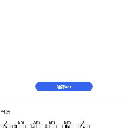
通常ver
ル開始
D
Em
Am
Em
Bm
D