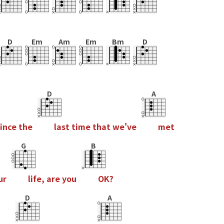
D
Em
Am
Em
Bm
D
D
A
i
n
c
e
t
h
e
l
a
s
t
t
i
m
e
t
h
a
t
w
e
'
v
e
m
e
t
G
B
u
r
l
i
f
e
,
a
r
e
y
o
u
O
K
?
D
A