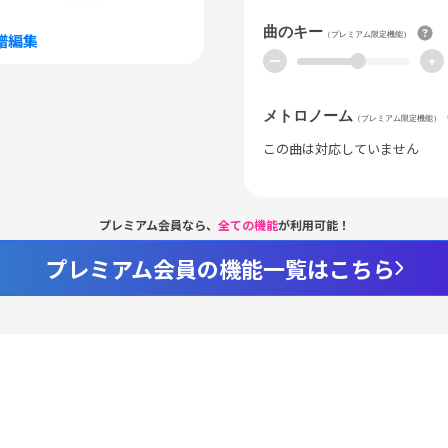
曲のキー
（プレミアム限定機能）
譜編集
ー
+
メトロノーム
（プレミアム限定機能）
この曲は対応していません
プレミアム会員なら、
全ての機能
が利用可能！
プレミアム会員の機能一覧はこちら
Loaded
:
94.44%
/
nmute