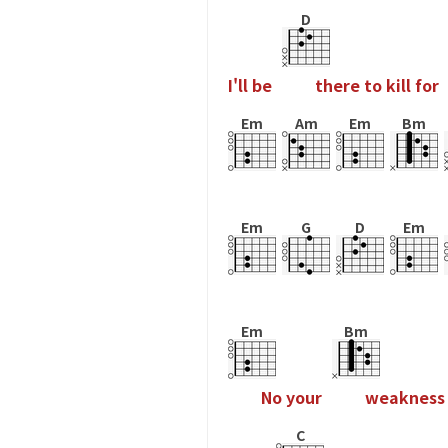
D
I
'
l
l
b
e
t
h
e
r
e
t
o
k
i
l
l
f
o
r
Em
Am
Em
Bm
Em
G
D
Em
Em
Bm
N
o
y
o
u
r
w
e
a
k
n
e
s
s
C