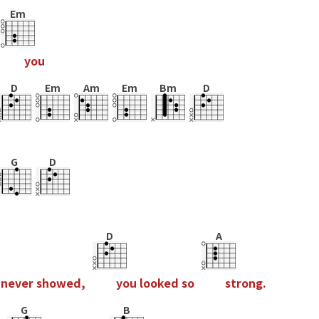
Em
y
o
u
D
Em
Am
Em
Bm
D
G
D
D
A
n
e
v
e
r
s
h
o
w
e
d
,
y
o
u
l
o
o
k
e
d
s
o
s
t
r
o
n
g
.
G
B