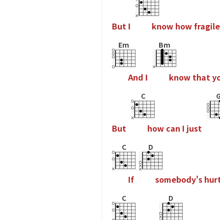
B
u
t
I
k
n
o
w
h
o
w
f
r
a
g
i
l
e
Em
Bm
A
n
d
I
k
n
o
w
t
h
a
t
y
C
B
u
t
h
o
w
c
a
n
I
j
u
s
t
C
D
I
f
s
o
m
e
b
o
d
y
'
s
h
u
r
C
D