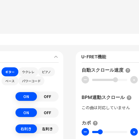
U-FRET機能
自動スクロール速度
ギター
ウクレレ
ピアノ
ー
+
ベース
パワーコード
ON
OFF
BPM連動スクロール
この曲は対応していません
ON
OFF
カポ
右利き
左利き
ー
+