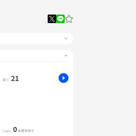
21
速さ
0
Capo
★簡単弾き