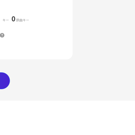
0
キー
原曲キー