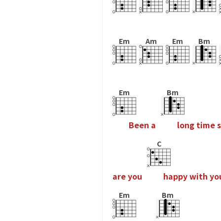
Em
Am
Em
Bm
Em
Bm
B
e
e
n
a
l
o
n
g
t
i
m
e
s
C
a
r
e
y
o
u
h
a
p
p
y
w
i
t
h
y
o
Em
Bm