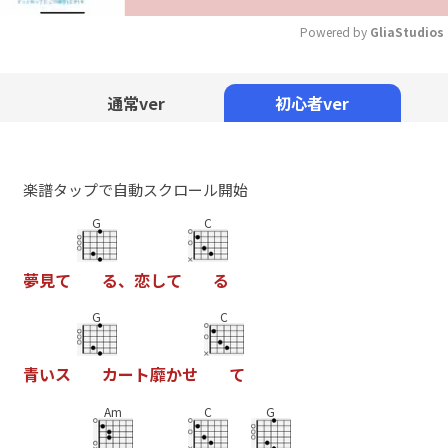
Powered by 
GliaStudios
Mute
通常ver
初心者ver
楽譜タップで自動スクロール開始
G
C
夢
見
て
る
、
恋
し
て
る
G
C
青
い
ス
カ
ー
ト
靡
か
せ
て
Am
C
G