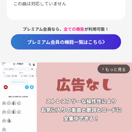
この曲は対応していません
プレミアム会員なら、
全ての機能
が利用可能！
プレミアム会員の機能一覧はこちら
もっと見る
arrow_forward_ios