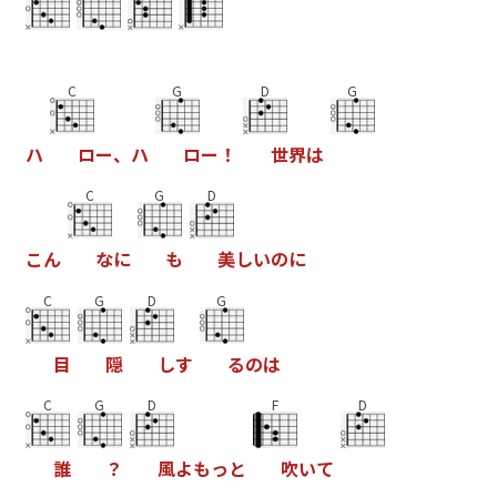
C
G
D
G
ハ
ロ
ー
、
ハ
ロ
ー
！
世
界
は
C
G
D
こ
ん
な
に
も
美
し
い
の
に
C
G
D
G
目
隠
し
す
る
の
は
C
G
D
F
D
誰
？
風
よ
も
っ
と
吹
い
て