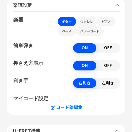
楽譜設定
楽器
ギター
ウクレレ
ピアノ
ベース
パワーコード
簡単弾き
ON
OFF
押さえ方表示
ON
OFF
利き手
右利き
左利き
マイコード設定
コード譜編集
U-FRET機能