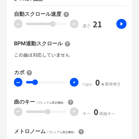
自動スクロール速度
21
ー
+
速さ
BPM連動スクロール
この曲は対応していません
カポ
0
ー
+
Capo
★簡単弾き
曲のキー
（プレミアム限定機能）
0
ー
+
キー
原曲キー
メトロノーム
（プレミアム限定機能）