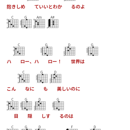
抱
き
し
め
て
い
い
と
わ
か
る
の
よ
C
G
Am
A#
C
G
D
G
ハ
ロ
ー
、
ハ
ロ
ー
！
世
界
は
C
G
D
こ
ん
な
に
も
美
し
い
の
に
C
G
D
G
目
隠
し
す
る
の
は
C
G
D
F
D