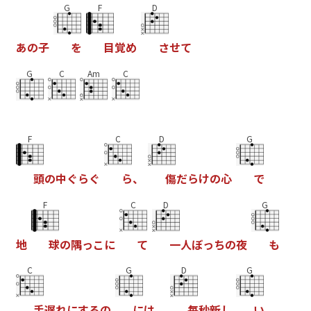
G
F
D
あ
の
子
を
目
覚
め
さ
せ
て
G
C
Am
C
F
C
D
G
頭
の
中
ぐ
ら
ぐ
ら
、
傷
だ
ら
け
の
心
で
F
C
D
G
地
球
の
隅
っ
こ
に
て
一
人
ぼ
っ
ち
の
夜
も
C
G
D
G
手
遅
れ
に
す
る
の
に
は
、
毎
秒
新
し
い