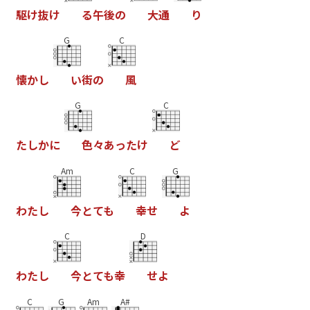
駆
け
抜
け
る
午
後
の
大
通
り
G
C
懐
か
し
い
街
の
風
G
C
た
し
か
に
色
々
あ
っ
た
け
ど
Am
C
G
わ
た
し
今
と
て
も
幸
せ
よ
C
D
わ
た
し
今
と
て
も
幸
せ
よ
C
G
Am
A#