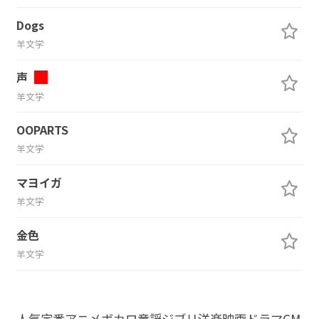
Dogs
羊文学
声
羊文学
OOPARTS
羊文学
マヨイガ
羊文学
金色
羊文学
人気
定番
アニメ
ボカロ
童謡
ジブリ
洋楽
映画
ドラマ
CM