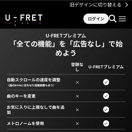
旧デザインに切り替える
ログイン
U-FRETプレミアム
「全ての機能」を
「広告なし」で始
めよう
登録な
U-FRETプレミアム
し
自動スクロールの速度を調整
×
（曲のBPMに合わせた自動調整もあり）
曲のキーを変更
×
お気に入りに上限なしで曲を追
×
加
メトロノームを使用
×