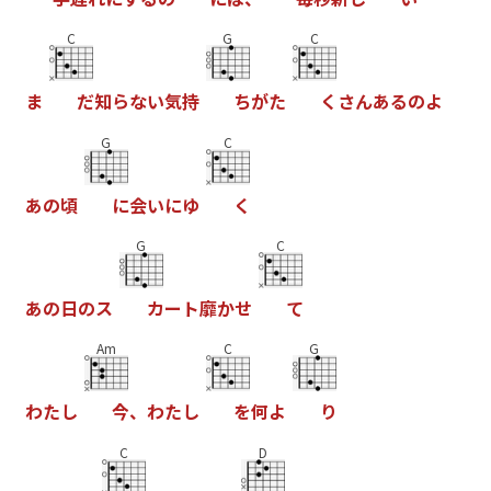
C
G
C
ま
だ
知
ら
な
い
気
持
ち
が
た
く
さ
ん
あ
る
の
よ
G
C
あ
の
頃
に
会
い
に
ゆ
く
G
C
あ
の
日
の
ス
カ
ー
ト
靡
か
せ
て
Am
C
G
わ
た
し
今
、
わ
た
し
を
何
よ
り
C
D