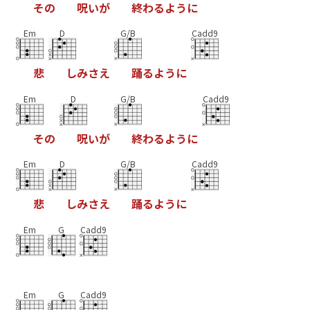
そ
の
呪
い
が
終
わ
る
よ
う
に
Em
D
G/B
Cadd9
悲
し
み
さ
え
踊
る
よ
う
に
Em
D
G/B
Cadd9
そ
の
呪
い
が
終
わ
る
よ
う
に
Em
D
G/B
Cadd9
悲
し
み
さ
え
踊
る
よ
う
に
Em
G
Cadd9
Em
G
Cadd9