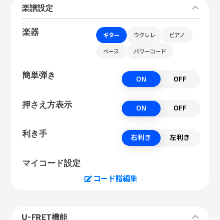
楽譜設定
楽器
ギター
ウクレレ
ピアノ
ベース
パワーコード
簡単弾き
ON
OFF
押さえ方表示
ON
OFF
利き手
右利き
左利き
マイコード設定
コード譜編集
U-FRET機能