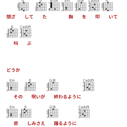
G
D
B/D#
Em
G/B
Cadd9
G
閉
ざ
し
て
た
胸
を
叩
い
て
D
Cadd9
叫
ぶ
ど
う
か
Em
D
G/B
Cadd9
そ
の
呪
い
が
終
わ
る
よ
う
に
Em
D
G/B
Cadd9
悲
し
み
さ
え
踊
る
よ
う
に