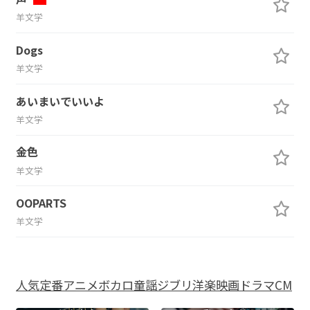
羊文学
Dogs
羊文学
あいまいでいいよ
羊文学
金色
羊文学
OOPARTS
羊文学
人気
定番
アニメ
ボカロ
童謡
ジブリ
洋楽
映画
ドラマ
CM