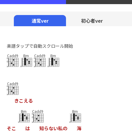
通常ver
初心者ver
楽譜タップで自動スクロール開始
Cadd9
Bm
Cadd9
Bm
Cadd9
き
こ
え
る
Bm
Cadd9
Bm
そ
こ
は
知
ら
な
い
私
の
海