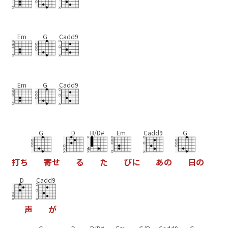
Em
G
Cadd9
Em
G
Cadd9
G
D
B/D#
Em
Cadd9
G
打
ち
寄
せ
る
た
び
に
あ
の
日
の
D
Cadd9
声
が