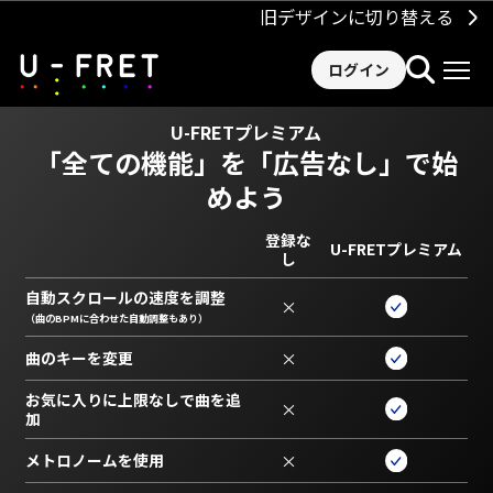
旧デザインに切り替える
ログイン
U-FRETプレミアム
「全ての機能」を
「広告なし」で始
めよう
登録な
U-FRETプレミアム
し
自動スクロールの速度を調整
×
（曲のBPMに合わせた自動調整もあり）
曲のキーを変更
×
お気に入りに上限なしで曲を追
×
加
メトロノームを使用
×