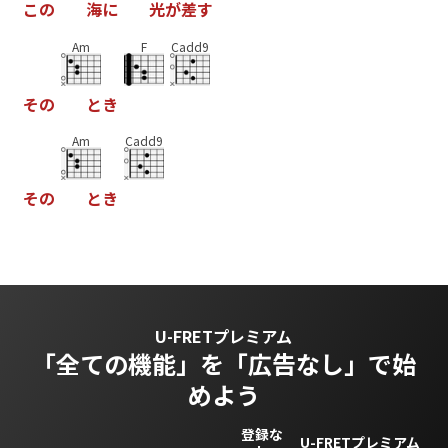
こ
の
海
に
光
が
差
す
Am
F
Cadd9
そ
の
と
き
Am
Cadd9
そ
の
と
き
U-FRETプレミアム
「全ての機能」を
「広告なし」で始
めよう
登録な
U-FRETプレミアム