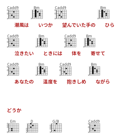
Cadd9
Bm
Cadd9
Bm
潮
風
は
い
つ
か
望
ん
で
い
た
手
の
ひ
ら
Cadd9
Bm
Cadd9
Bm
泣
き
た
い
と
き
に
は
体
を
寄
せ
て
Cadd9
Bm
Cadd9
Bm
あ
な
た
の
温
度
を
抱
き
し
め
な
が
ら
ど
う
か
Em
D
G/B
Cadd9