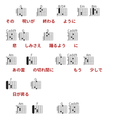
G
D
B/D#
Em
Bm
そ
の
呪
い
が
終
わ
る
よ
う
に
Cadd9
G
D
Cadd9
悲
し
み
さ
え
踊
る
よ
う
に
Am
F
G
Cadd9
Am
あ
の
雲
の
切
れ
間
に
も
う
少
し
で
F
G
日
が
昇
る
Am
F
G
Cadd9