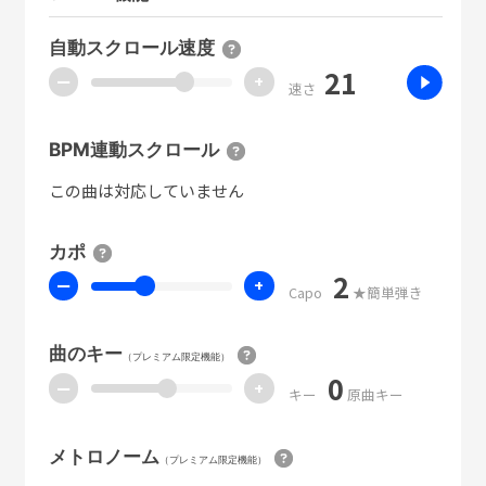
自動スクロール速度
21
ー
+
速さ
BPM連動スクロール
この曲は対応していません
カポ
2
ー
+
Capo
★簡単弾き
曲のキー
（プレミアム限定機能）
0
ー
+
キー
原曲キー
メトロノーム
（プレミアム限定機能）