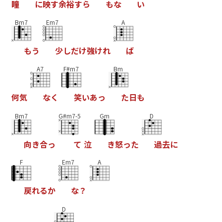
瞳
に
映
す
余
裕
す
ら
も
な
い
Bm7
Em7
A
も
う
少
し
だ
け
強
け
れ
ば
A7
F#m7
Bm
何
気
な
く
笑
い
あ
っ
た
日
も
Bm7
G#m7-5
Gm
D
向
き
合
っ
て
泣
き
怒
っ
た
過
去
に
F
Em7
A
戻
れ
る
か
な
？
D