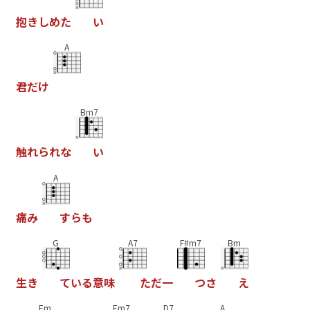
抱
き
し
め
た
い
A
君
だ
け
Bm7
触
れ
ら
れ
な
い
A
痛
み
す
ら
も
G
A7
F#m7
Bm
生
き
て
い
る
意
味
た
だ
一
つ
さ
え
Em
Em7
D7
A