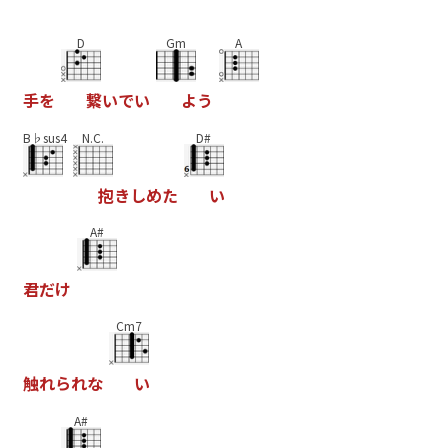
D
Gm
A
手
を
繋
い
で
い
よ
う
B♭sus4
N.C.
D#
抱
き
し
め
た
い
A#
君
だ
け
Cm7
触
れ
ら
れ
な
い
A#