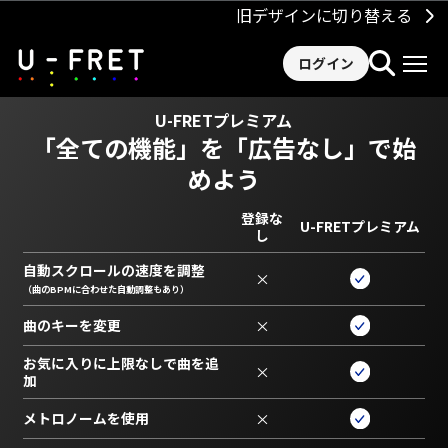
旧デザインに切り替える
ログイン
U-FRETプレミアム
「全ての機能」を
「広告なし」で始
めよう
登録な
U-FRETプレミアム
し
自動スクロールの速度を調整
×
（曲のBPMに合わせた自動調整もあり）
曲のキーを変更
×
お気に入りに上限なしで曲を追
×
加
メトロノームを使用
×