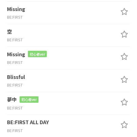
Missing
BE:FIRST
空
BE:FIRST
Missing
初心者ver
BE:FIRST
Blissful
BE:FIRST
夢中
初心者ver
BE:FIRST
BE:FIRST ALL DAY
BE:FIRST