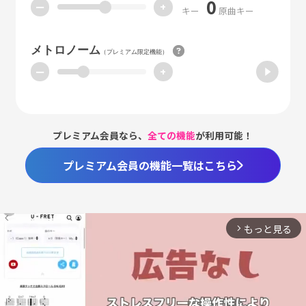
0
ー
+
キー
原曲キー
メトロノーム
（プレミアム限定機能）
ー
+
プレミアム会員なら、
全ての機能
が利用可能！
プレミアム会員の機能一覧はこちら
もっと見る
arrow_forward_ios