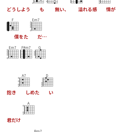
ど
う
し
よ
う
も
無
い
、
溢
れ
る
感
情
が
F
Em7
僕
を
た
だ
…
Em7
F#m7
G
A7
D
抱
き
し
め
た
い
A
君
だ
け
Bm7