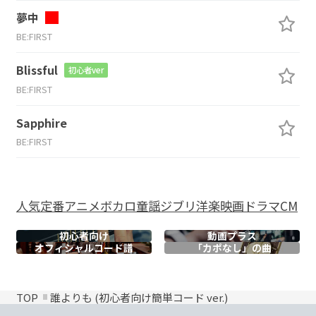
夢中
BE:FIRST
Blissful
初心者ver
BE:FIRST
Sapphire
BE:FIRST
人気
定番
アニメ
ボカロ
童謡
ジブリ
洋楽
映画
ドラマ
CM
初心者向け
動画プラス
オフィシャル
コード譜
「カポなし」の曲
TOP
誰よりも (初心者向け簡単コード ver.)