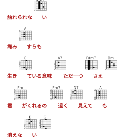
触
れ
ら
れ
な
い
A
痛
み
す
ら
も
G
A7
F#m7
Bm
生
き
て
い
る
意
味
た
だ
一
つ
さ
え
Em
Em7
D7
A
君
が
く
れ
る
の
遠
く
見
え
て
も
D
G
消
え
な
い