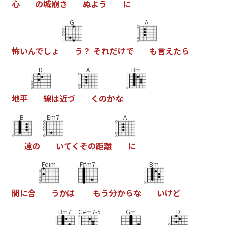
心
の
城
崩
さ
ぬ
よ
う
に
G
A
怖
い
ん
で
し
ょ
う
？
そ
れ
だ
け
で
も
言
え
た
ら
D
A
Bm
地
平
線
は
近
づ
く
の
か
な
B
Em7
A
遠
の
い
て
く
そ
の
距
離
に
Fdim
F#m7
Bm
間
に
合
う
か
は
も
う
分
か
ら
な
い
け
ど
Bm7
G#m7-5
Gm
D