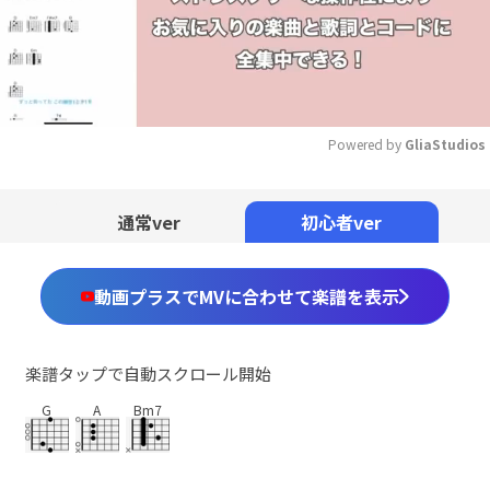
Powered by 
GliaStudios
Mute
通常ver
初心者ver
動画プラスでMVに合わせて楽譜を表示
楽譜タップで自動スクロール開始
G
A
Bm7