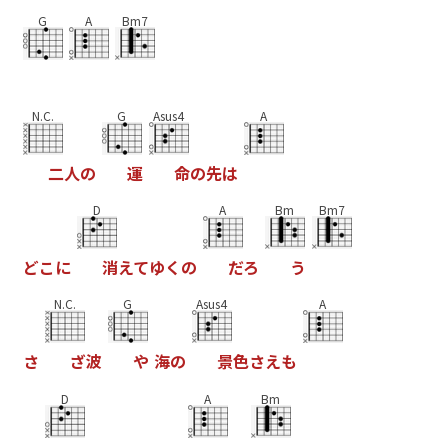
G
A
Bm7
N.C.
G
Asus4
A
二
人
の
運
命
の
先
は
D
A
Bm
Bm7
ど
こ
に
消
え
て
ゆ
く
の
だ
ろ
う
N.C.
G
Asus4
A
さ
ざ
波
や
海
の
景
色
さ
え
も
D
A
Bm