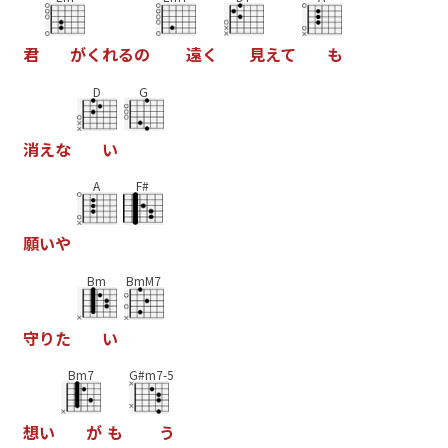
君
が
く
れ
る
の
遠
く
見
え
て
も
D
G
消
え
な
い
A
F#
願
い
や
Bm
BmM7
守
り
た
い
Bm7
G#m7-5
想
い
が
も
う