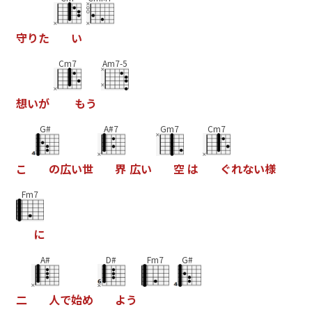
守
り
た
い
Cm7
Am7-5
想
い
が
も
う
G#
A#7
Gm7
Cm7
こ
の
広
い
世
界
広
い
空
は
ぐ
れ
な
い
様
Fm7
に
A#
D#
Fm7
G#
二
人
で
始
め
よ
う