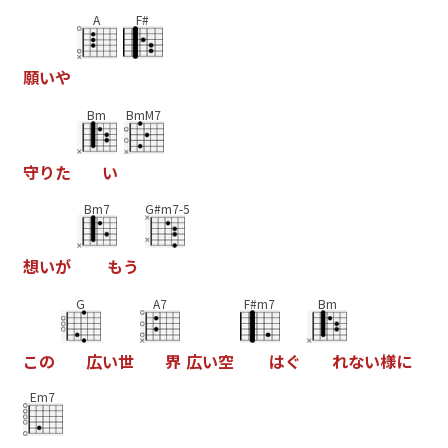
A
F#
願
い
や
Bm
BmM7
守
り
た
い
Bm7
G#m7-5
想
い
が
も
う
G
A7
F#m7
Bm
こ
の
広
い
世
界
広
い
空
は
ぐ
れ
な
い
様
に
Em7