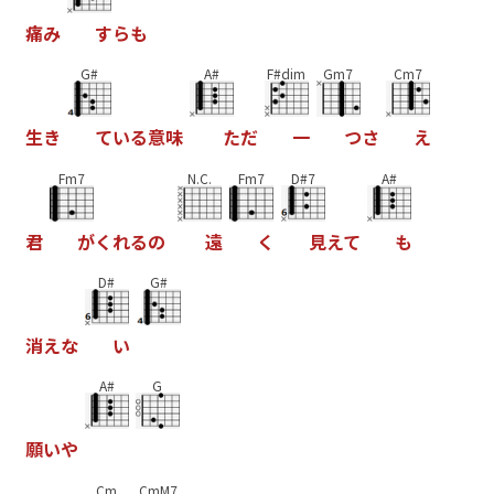
痛
み
す
ら
も
G#
A#
F#dim
Gm7
Cm7
生
き
て
い
る
意
味
た
だ
一
つ
さ
え
Fm7
N.C.
Fm7
D#7
A#
君
が
く
れ
る
の
遠
く
見
え
て
も
D#
G#
消
え
な
い
A#
G
願
い
や
Cm
CmM7