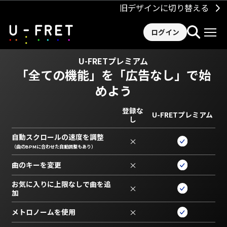
旧デザインに切り替える
ログイン
U-FRETプレミアム
「全ての機能」を
「広告なし」で始
めよう
登録な
U-FRETプレミアム
し
自動スクロールの速度を調整
×
（曲のBPMに合わせた自動調整もあり）
曲のキーを変更
×
お気に入りに上限なしで曲を追
×
加
メトロノームを使用
×