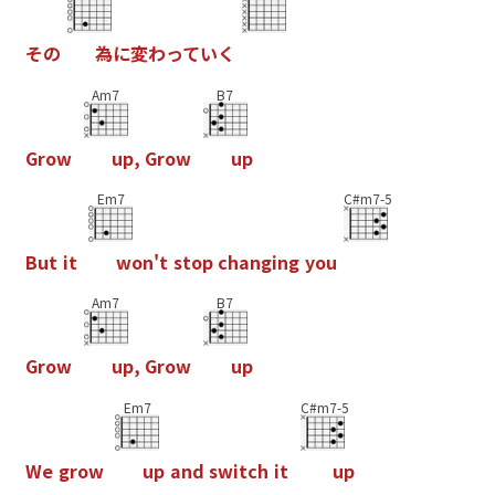
そ
の
為
に
変
わ
っ
て
い
く
Am7
B7
G
r
o
w
u
p
,
G
r
o
w
u
p
Em7
C#m7-5
B
u
t
i
t
w
o
n
'
t
s
t
o
p
c
h
a
n
g
i
n
g
y
o
u
Am7
B7
G
r
o
w
u
p
,
G
r
o
w
u
p
Em7
C#m7-5
W
e
g
r
o
w
u
p
a
n
d
s
w
i
t
c
h
i
t
u
p