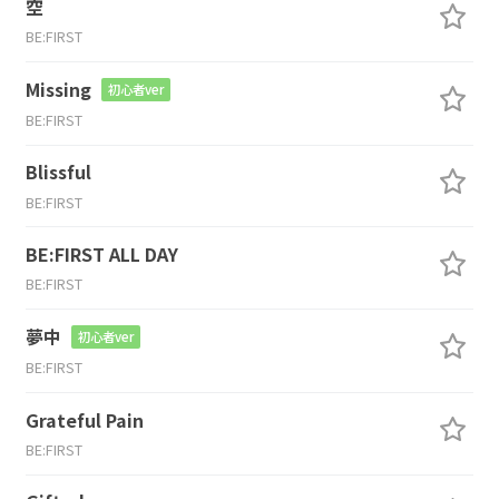
空
BE:FIRST
Missing
初心者ver
BE:FIRST
Blissful
BE:FIRST
BE:FIRST ALL DAY
BE:FIRST
夢中
初心者ver
BE:FIRST
Grateful Pain
BE:FIRST