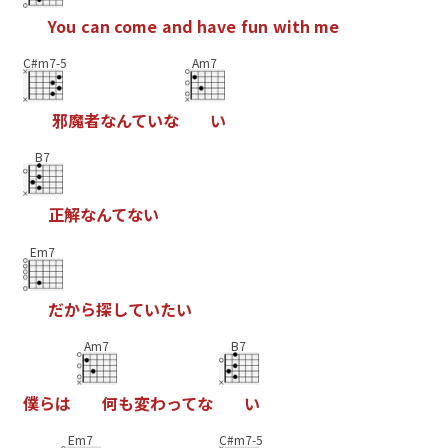
Y
o
u
c
a
n
c
o
m
e
a
n
d
h
a
v
e
f
u
n
w
i
t
h
m
e
C#m7-5
Am7
邪
魔
者
な
ん
て
い
な
い
B7
正
解
な
ん
て
な
い
Em7
だ
か
ら
探
し
て
い
た
い
Am7
B7
僕
ら
は
何
も
変
わ
っ
て
な
い
Em7
C#m7-5