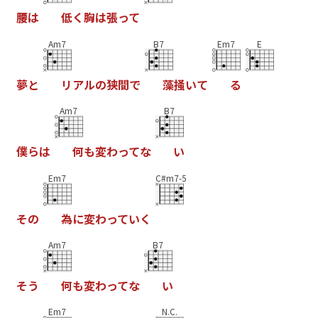
腰
は
低
く
胸
は
張
っ
て
Am7
B7
Em7
E
夢
と
リ
ア
ル
の
狭
間
で
藻
掻
い
て
る
Am7
B7
僕
ら
は
何
も
変
わ
っ
て
な
い
Em7
C#m7-5
そ
の
為
に
変
わ
っ
て
い
く
Am7
B7
そ
う
何
も
変
わ
っ
て
な
い
Em7
N.C.