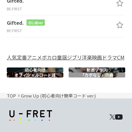
Gifted.
BE:FIRST
Gifted.
初心者ver
BE:FIRST
人気
定番
アニメ
ボカロ
童謡
ジブリ
洋楽
映画
ドラマ
CM
初心者向け
動画プラス
オフィシャル
コード譜
「カポなし」の曲
TOP
Grow Up (初心者向け簡単コード ver.)