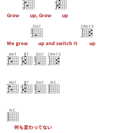
G
r
o
w
u
p
,
G
r
o
w
u
p
Em7
C#m7-5
W
e
g
r
o
w
u
p
a
n
d
s
w
i
t
c
h
i
t
u
p
Am7
B7
Em7
C#m7-5
Am7
B7
Em7
N.C.
N.C.
何
も
変
わ
っ
て
な
い