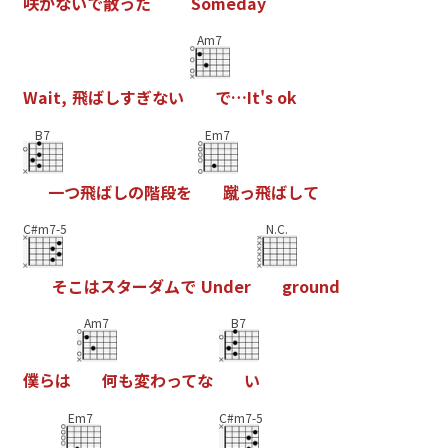
咲
か
な
い
で
散
っ
た
S
o
m
e
d
a
y
Am7
W
a
i
t
,
飛
ば
し
す
ぎ
な
い
で
…
I
t
'
s
o
k
B7
Em7
一
つ
飛
ば
し
の
階
段
を
蹴
っ
飛
ば
し
て
C#m7-5
N.C.
そ
こ
は
ス
タ
ー
ダ
ム
で
U
n
d
e
r
g
r
o
u
n
d
Am7
B7
僕
ら
は
何
も
変
わ
っ
て
な
い
Em7
C#m7-5