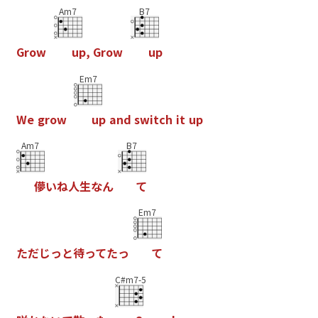
Am7
B7
G
r
o
w
u
p
,
G
r
o
w
u
p
Em7
W
e
g
r
o
w
u
p
a
n
d
s
w
i
t
c
h
i
t
u
p
Am7
B7
儚
い
ね
人
生
な
ん
て
Em7
た
だ
じ
っ
と
待
っ
て
た
っ
て
C#m7-5