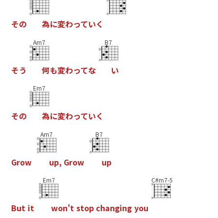
そ
の
為
に
変
わ
っ
て
い
く
Am7
B7
そ
う
何
も
変
わ
っ
て
な
い
Em7
そ
の
為
に
変
わ
っ
て
い
く
Am7
B7
G
r
o
w
u
p
,
G
r
o
w
u
p
Em7
C#m7-5
B
u
t
i
t
w
o
n
'
t
s
t
o
p
c
h
a
n
g
i
n
g
y
o
u