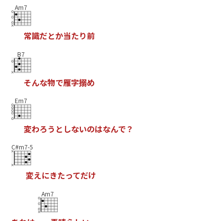
Am7
常
識
だ
と
か
当
た
り
前
B7
そ
ん
な
物
で
雁
字
搦
め
Em7
変
わ
ろ
う
と
し
な
い
の
は
な
ん
で
？
C#m7-5
変
え
に
き
た
っ
て
だ
け
Am7