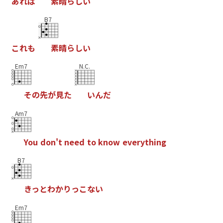
あ
れ
は
素
晴
ら
し
い
B7
こ
れ
も
素
晴
ら
し
い
Em7
N.C.
そ
の
先
が
見
た
い
ん
だ
Am7
Y
o
u
d
o
n
'
t
n
e
e
d
t
o
k
n
o
w
e
v
e
r
y
t
h
i
n
g
B7
き
っ
と
わ
か
り
っ
こ
な
い
Em7