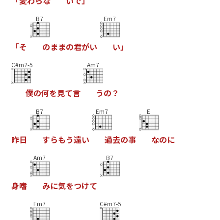
「
変
わ
ら
な
い
で
」
B7
Em7
「
そ
の
ま
ま
の
君
が
い
い
」
C#m7-5
Am7
僕
の
何
を
見
て
言
う
の
？
B7
Em7
E
昨
日
す
ら
も
う
遠
い
過
去
の
事
な
の
に
Am7
B7
身
嗜
み
に
気
を
つ
け
て
Em7
C#m7-5