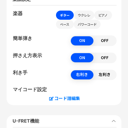
楽器
ギター
ウクレレ
ピアノ
ベース
パワーコード
簡単弾き
ON
OFF
押さえ方表示
ON
OFF
利き手
右利き
左利き
マイコード設定
コード譜編集
U-FRET機能