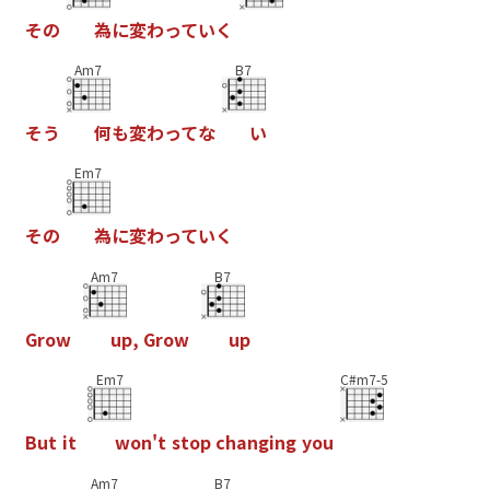
そ
の
為
に
変
わ
っ
て
い
く
Am7
B7
そ
う
何
も
変
わ
っ
て
な
い
Em7
そ
の
為
に
変
わ
っ
て
い
く
Am7
B7
G
r
o
w
u
p
,
G
r
o
w
u
p
Em7
C#m7-5
B
u
t
i
t
w
o
n
'
t
s
t
o
p
c
h
a
n
g
i
n
g
y
o
u
Am7
B7