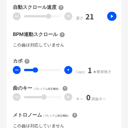
自動スクロール速度
21
ー
+
速さ
BPM連動スクロール
この曲は対応していません
カポ
1
ー
+
Capo
★簡単弾き
曲のキー
（プレミアム限定機能）
0
ー
+
キー
原曲キー
メトロノーム
（プレミアム限定機能）
この曲は対応していません