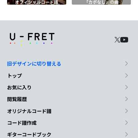
オフィシャル
コード譜
「カポなし」の曲
触れられな
い
A
痛み
すらも
G
A7
F#m7
Bm
旧デザインに切り替える
生き
ている意味
ただ一
つさ
え
トップ
Em
Em7
D7
A
お気に入り
君
がくれるの
遠く
見えて
も
閲覧履歴
D
G
オリジナルコード譜
コード譜作成
消えな
い
ギターコードブック