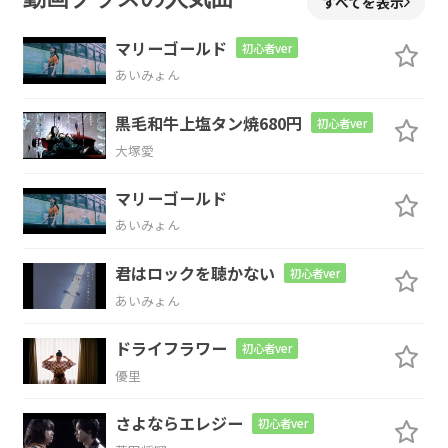
すべてを表示
どこに
消えてゆくの
だろ
う
マリーゴールド
初心者ver
あいみょん
N.C.
G
Asus4
A
黒毛和牛上塩タン焼680円
初心者ver
さ
ざ波
や 海の
景色さえも
大塚愛
D
A
Bm
マリーゴールド
あいみょん
瞳
に映す余裕すら
もな
い
君はロックを聴かない
初心者ver
Bm7
Em7
A
あいみょん
もう
少しだけ強けれ
ば
ドライフラワー
初心者ver
優里
A7
F#m7
Bm
さよならエレジー
初心者ver
何気
なく
笑いあっ
た日も