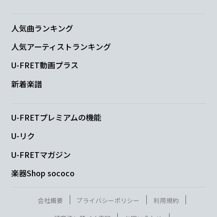
A
F#
願いや
人気曲ランキング
人気アーティストランキング
Bm
BmM7
U-FRET動画プラス
守りた
い
新着楽譜
Bm7
G#m7-5
U-FRETプレミアムの機能
想い
が も
う
U-リク
G
A7
F#m7
Bm7
U-FRETマガジン
この
広い世
界 広い空
は
ぐれない様
楽器Shop sococo
Em7
会社概要
プライバシーポリシー
利用規約
に