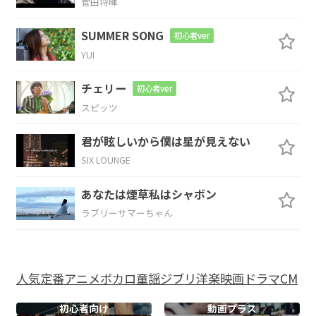
菅田将暉
Bm7
G#m7-5
Gm
D
SUMMER SONG
初心者ver
YUI
向き合っ
て 泣
き怒った
過去に
F
Em7
A
チェリー
初心者ver
スピッツ
戻れるか
な？
君が眩しいから僕は星が見えない
D
SIX LOUNGE
抱きしめた
い
あなたは煙草私はシャボン
ラブリーサマーちゃん
A
君だけ
人気
定番
アニメ
ボカロ
童謡
ジブリ
洋楽
映画
ドラマ
CM
Bm7
初心者向け
動画プラス