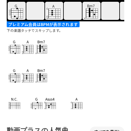
G
Bm7
A
プレミアム会員はBPMが表示されます
下の楽譜タッチでスキップします。
G
A
Bm7
G
A
Bm7
N.C.
G
Asus4
A
二人の
運
命の先は
D
A
Bm
Bm7
動画プラスの人気曲