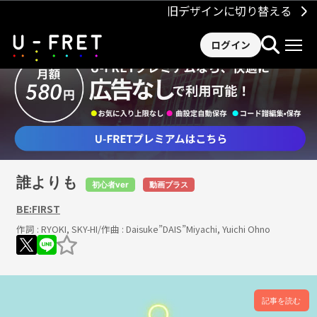
旧デザインに切り替える
ログイン
誰よりも
初心者ver
動画プラス
BE:FIRST
作詞 :
RYOKI, SKY-HI
/作曲 :
Daisuke”DAIS”Miyachi, Yuichi Ohno
記事を読む