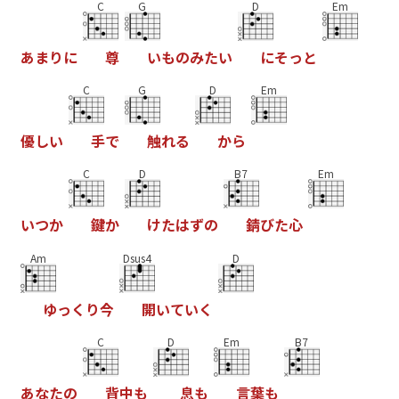
C
G
D
Em
あ
ま
り
に
尊
い
も
の
み
た
い
に
そ
っ
と
C
G
D
Em
優
し
い
手
で
触
れ
る
か
ら
C
D
B7
Em
い
つ
か
鍵
か
け
た
は
ず
の
錆
び
た
心
Am
Dsus4
D
ゆ
っ
く
り
今
開
い
て
い
く
C
D
Em
B7
あ
な
た
の
背
中
も
息
も
言
葉
も