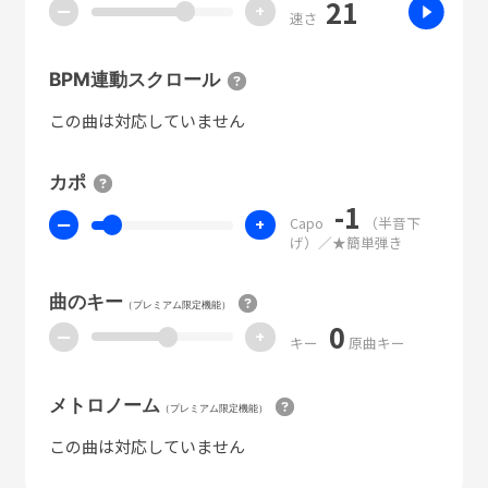
21
ー
+
速さ
BPM連動スクロール
この曲は対応していません
カポ
-1
Capo
（半音下
ー
+
げ）／★簡単弾き
曲のキー
（プレミアム限定機能）
0
ー
+
キー
原曲キー
メトロノーム
（プレミアム限定機能）
この曲は対応していません