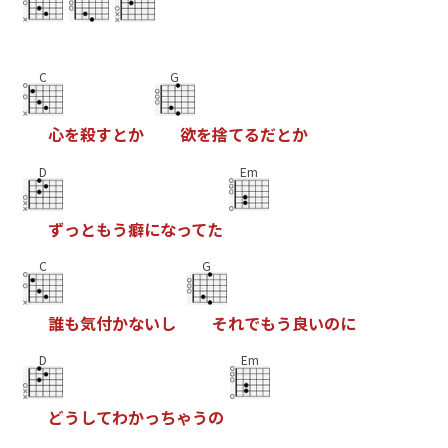
C
G
心
を
殺
す
と
か
欲
を
捨
て
る
だ
と
か
D
Em
ず
っ
と
も
う
癖
に
な
っ
て
た
C
G
誰
も
気
付
か
な
い
し
そ
れ
で
も
う
良
い
の
に
D
Em
ど
う
し
て
わ
か
っ
ち
ゃ
う
の