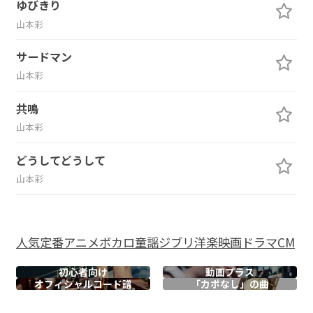
ゆびきり
山本彩
サードマン
山本彩
共鳴
山本彩
どうしてどうして
山本彩
人気
定番
アニメ
ボカロ
童謡
ジブリ
洋楽
映画
ドラマ
CM
初心者向け
動画プラス
オフィシャル
コード譜
「カポなし」の曲