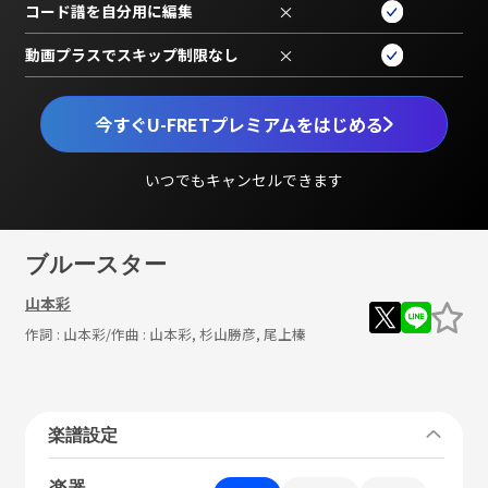
コード譜を自分用に編集
×
動画プラスでスキップ制限なし
×
今すぐU-FRETプレミアムをはじめる
いつでもキャンセルできます
ブルースター
山本彩
作詞 :
山本彩
/作曲 :
山本彩, 杉山勝彦, 尾上榛
楽譜設定
楽器