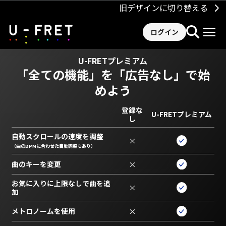
旧デザインに切り替える
ログイン
U-FRETプレミアム
「全ての機能」を
「広告なし」で始
めよう
登録な
U-FRETプレミアム
し
自動スクロールの速度を調整
×
（曲のBPMに合わせた自動調整もあり）
曲のキーを変更
×
お気に入りに上限なしで曲を追
×
加
メトロノームを使用
×