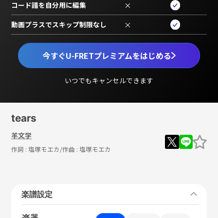
コード譜を自分用に編集
×
動画プラスでスキップ制限なし
×
今すぐU-FRETプレミアムをはじめる
いつでもキャンセルできます
tears
羊文学
作詞 :
塩塚モエカ
/作曲 :
塩塚モエカ
楽譜設定
楽器