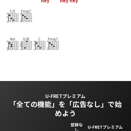
h
e
y
h
e
y
h
e
y
C/E
Fmaj7
Am
G/B
C
Fmaj7
U-FRETプレミアム
「全ての機能」を
「広告なし」で始
めよう
登録な
U-FRETプレミアム
し