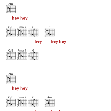
Am
h
e
y
h
e
y
C/E
Fmaj7
G
C
h
e
y
h
e
y
h
e
y
C/E
Fmaj7
G
Am
h
e
y
h
e
y
C/E
Fmaj7
G
Am