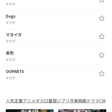
羊文学
Dogs
羊文学
マヨイガ
羊文学
金色
羊文学
OOPARTS
羊文学
人気
定番
アニメ
ボカロ
童謡
ジブリ
洋楽
映画
ドラマ
CM
初心者向け
動画プラス