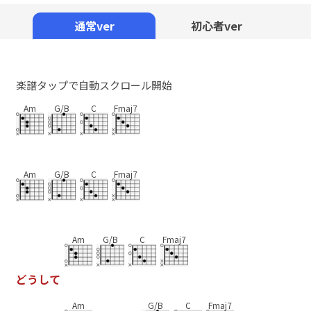
Mute
通常ver
初心者ver
楽譜タップで自動スクロール開始
Am
G/B
C
Fmaj7
Am
G/B
C
Fmaj7
Am
G/B
C
Fmaj7
ど
う
し
て
Am
G/B
C
Fmaj7