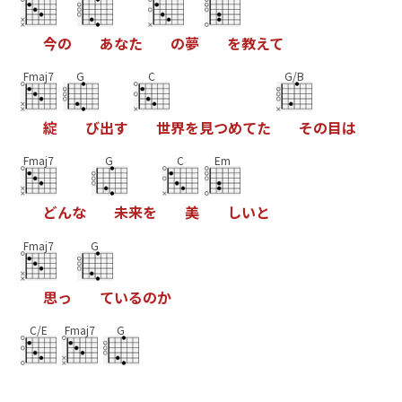
今
の
あ
な
た
の
夢
を
教
え
て
Fmaj7
G
C
G/B
綻
び
出
す
世
界
を
見
つ
め
て
た
そ
の
目
は
Fmaj7
G
C
Em
ど
ん
な
未
来
を
美
し
い
と
Fmaj7
G
思
っ
て
い
る
の
か
C/E
Fmaj7
G