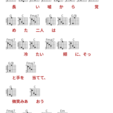
長
い
嘘
か
ら
覚
G
C
Fmaj7
G
C
G/B
め
た
二
人
は
Fmaj7
G
C
Fmaj7
G
C
冷
た
い
頬
に
、
そ
っ
G/B
Fmaj7
と
手
を
当
て
て
、
G
C
微
笑
み
あ
お
う
Fmaj7
G
C
Em