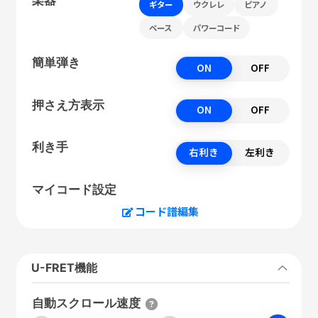
ギター
ウクレレ
ピアノ
ベース
パワーコード
簡単弾き
ON
OFF
押さえ方表示
ON
OFF
利き手
右利き
左利き
マイコード設定
コード譜編集
U-FRET機能
自動スクロール速度