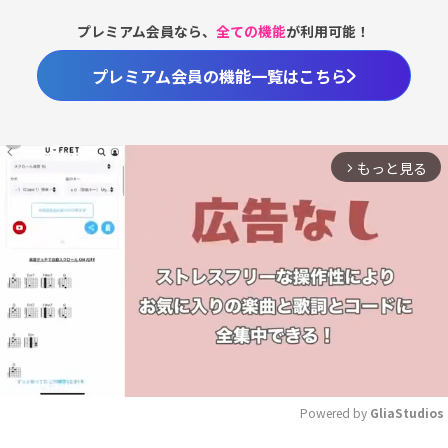
プレミアム会員なら、
全ての機能
が利用可能！
プレミアム会員の機能一覧はこちら
もっと見る
arrow_forward_ios
Powered by 
GliaStudios