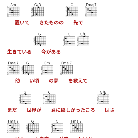
Am
G/B
C
Fmaj7
置
い
て
き
た
も
の
の
先
で
G
C
G/B
生
き
て
い
る
今
が
あ
る
Fmaj7
G
Em
Fmaj7
幼
い
頃
の
夢
を
教
え
て
G
C
G/B
ま
だ
世
界
が
君
に
優
し
か
っ
た
こ
ろ
は
さ
Fmaj7
G
C
Fmaj7