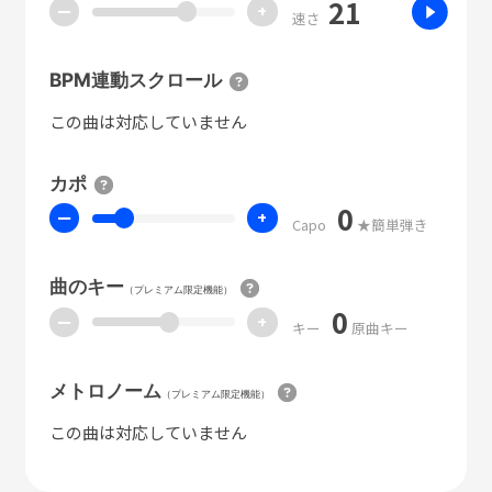
21
ー
+
速さ
BPM連動スクロール
この曲は対応していません
カポ
0
ー
+
Capo
★簡単弾き
曲のキー
（プレミアム限定機能）
0
ー
+
キー
原曲キー
メトロノーム
（プレミアム限定機能）
この曲は対応していません