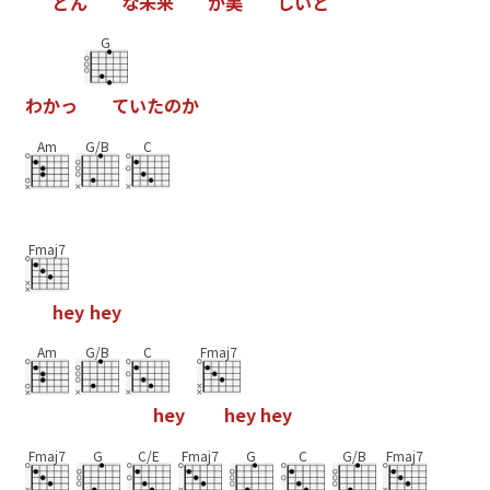
ど
ん
な
未
来
が
美
し
い
と
G
わ
か
っ
て
い
た
の
か
Am
G/B
C
Fmaj7
h
e
y
h
e
y
Am
G/B
C
Fmaj7
h
e
y
h
e
y
h
e
y
Fmaj7
G
C/E
Fmaj7
G
C
G/B
Fmaj7