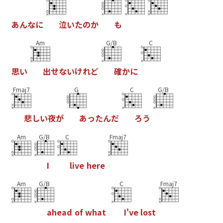
あ
ん
な
に
泣
い
た
の
か
も
Am
G/B
C
思
い
出
せ
な
い
け
れ
ど
確
か
に
Fmaj7
G
C
G/B
悲
し
い
夜
が
あ
っ
た
ん
だ
ろ
う
Am
G/B
C
Fmaj7
I
l
i
v
e
h
e
r
e
Am
G/B
C
Fmaj7
a
h
e
a
d
o
f
w
h
a
t
I
'
v
e
l
o
s
t