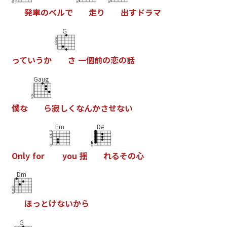
発
車
の
ベ
ル
で
走
り
出
す
ド
ラ
マ
G
っ
て
い
う
か
さ
一
個
前
の
恋
の
話
Gaug
僕
な
ら
寂
し
く
な
ん
か
さ
せ
な
い
Em
D#
O
n
l
y
f
o
r
y
o
u
揺
れ
る
そ
の
心
Dm
ほ
っ
と
け
な
い
か
ら
G