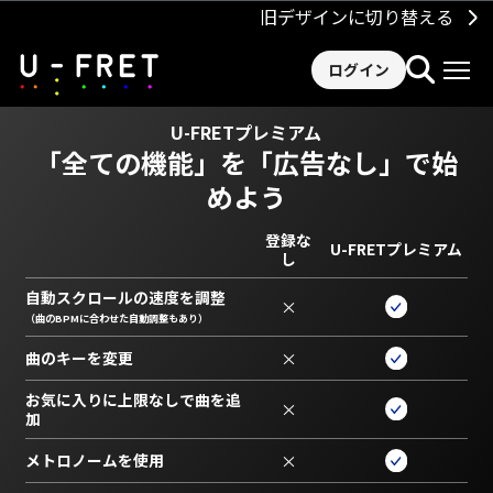
旧デザインに切り替える
ログイン
U-FRETプレミアム
「全ての機能」を
「広告なし」で始
めよう
登録な
U-FRETプレミアム
し
自動スクロールの速度を調整
×
（曲のBPMに合わせた自動調整もあり）
曲のキーを変更
×
お気に入りに上限なしで曲を追
×
加
メトロノームを使用
×