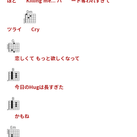
ほ
ど
K
i
l
l
i
n
g
m
e
.
.
.
ハ
ー
ト
奪
わ
れ
す
ぎ
て
Dm
ツ
ラ
イ
C
r
y
G
恋
し
く
て
も
っ
と
欲
し
く
な
っ
て
B
今
日
の
H
u
g
は
長
す
ぎ
た
B
か
も
ね
Em