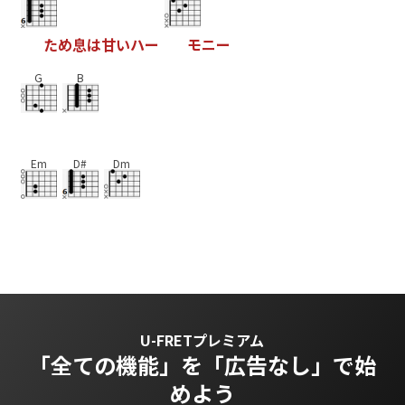
た
め
息
は
甘
い
ハ
ー
モ
ニ
ー
G
B
Em
D#
Dm
U-FRETプレミアム
「全ての機能」を
「広告なし」で始
めよう