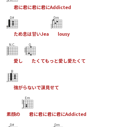
君
に
君
に
君
に
君
に
A
d
d
i
c
t
e
d
D#
Dm
た
め
息
は
甘
い
J
e
a
l
o
u
s
y
N.C.
G
愛
し
た
く
て
も
っ
と
愛
し
愛
た
く
て
B
強
が
ら
な
い
で
涙
見
せ
て
Em
素
顔
の
君
に
君
に
君
に
君
に
A
d
d
i
c
t
e
d
D#
Dm