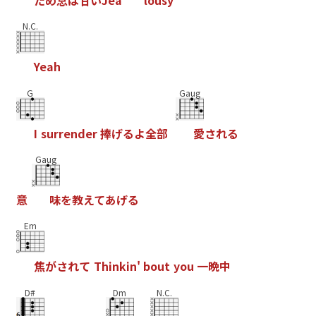
N.C.
Y
e
a
h
G
Gaug
I
s
u
r
r
e
n
d
e
r
捧
げ
る
よ
全
部
愛
さ
れ
る
Gaug
意
味
を
教
え
て
あ
げ
る
Em
焦
が
さ
れ
て
T
h
i
n
k
i
n
'
b
o
u
t
y
o
u
一
晩
中
D#
Dm
N.C.