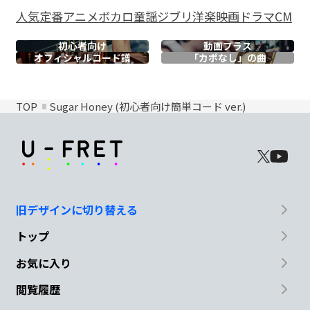
人気
定番
アニメ
ボカロ
童謡
ジブリ
洋楽
映画
ドラマ
CM
初心者向け
動画プラス
オフィシャル
コード譜
「カポなし」の曲
TOP
Sugar Honey (初心者向け簡単コード ver.)
旧デザインに切り替える
トップ
お気に入り
閲覧履歴