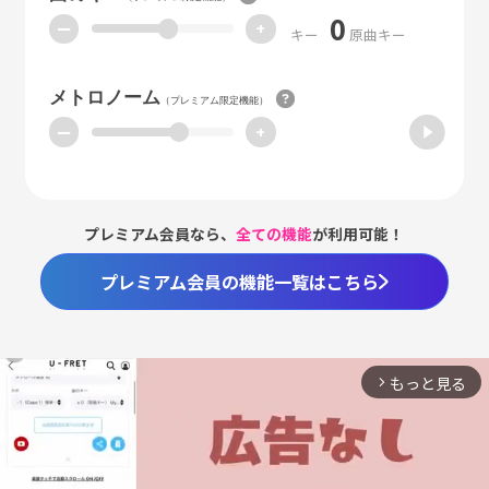
0
ー
+
キー
原曲キー
メトロノーム
（プレミアム限定機能）
ー
+
プレミアム会員なら、
全ての機能
が利用可能！
プレミアム会員の機能一覧はこちら
もっと見る
arrow_forward_ios