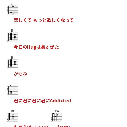
G
恋
し
く
て
も
っ
と
欲
し
く
な
っ
て
B
今
日
の
H
u
g
は
長
す
ぎ
た
B
か
も
ね
Em
君
に
君
に
君
に
君
に
A
d
d
i
c
t
e
d
D#
Dm
た
め
息
は
甘
い
J
e
a
l
o
u
s
y