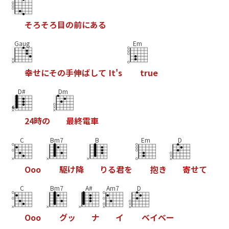
そ
ろ
そ
ろ
目
の
前
に
あ
る
Gaug
Em
幸
せ
に
そ
の
手
伸
ば
し
て
I
t
'
s
t
r
u
e
D#
Dm
2
4
時
の
最
終
電
車
C
Bm7
B
Em
D
O
o
o
駆
け
降
り
る
君
を
抱
き
寄
せ
て
C
Bm7
A#
Am7
D
O
o
o
グ
ッ
ナ
イ
ベ
イ
ベ
ー