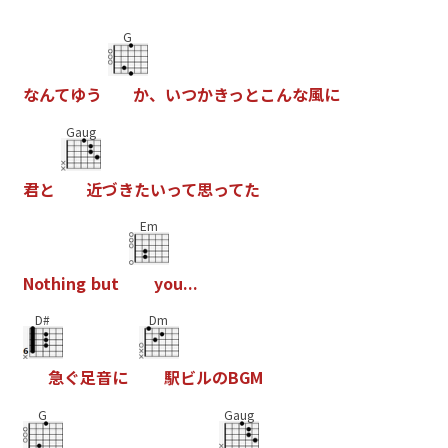
G
な
ん
て
ゆ
う
か
、
い
つ
か
き
っ
と
こ
ん
な
風
に
Gaug
君
と
近
づ
き
た
い
っ
て
思
っ
て
た
Em
N
o
t
h
i
n
g
b
u
t
y
o
u
.
.
.
D#
Dm
急
ぐ
足
音
に
駅
ビ
ル
の
B
G
M
G
Gaug