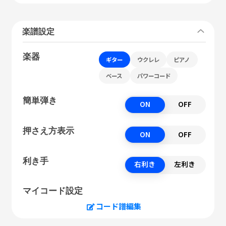
楽譜設定
楽器
ギター
ウクレレ
ピアノ
ベース
パワーコード
簡単弾き
ON
OFF
押さえ方表示
ON
OFF
利き手
右利き
左利き
マイコード設定
コード譜編集