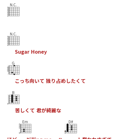
N.C.
N.C.
S
u
g
a
r
H
o
n
e
y
G
こ
っ
ち
向
い
て
独
り
占
め
し
た
く
て
B
苦
し
く
て
君
が
綺
麗
な
Em
D#