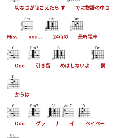
切
な
さ
が
聴
こ
え
た
ら
す
で
に
物
語
の
中
さ
Em
D#
Dm
M
i
s
s
y
o
u
.
.
.
2
4
時
の
最
終
電
車
C
Bm7
B
Em
O
o
o
引
き
留
め
は
し
な
い
よ
僕
D
か
ら
は
C
Bm7
A#
Am7
D
O
o
o
グ
ッ
ナ
イ
ベ
イ
ベ
ー
N.C.