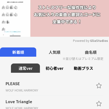
Powered by 
GliaStudios
Mute
新着順
人気順
曲名順
※並び替えはプレミアム限定
通常ver
初心者ver
動画プラス
PLEASE
WOLF HOWL HARMONY
Love Triangle
WOLF HOWL HARMONY