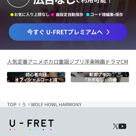
人気
定番
アニメ
ボカロ
童謡
ジブリ
洋楽
映画
ドラマ
CM
初心者向け
動画プラス
オフィシャル
コード譜
「カポなし」の曲
TOP
う
WOLF HOWL HARMONY