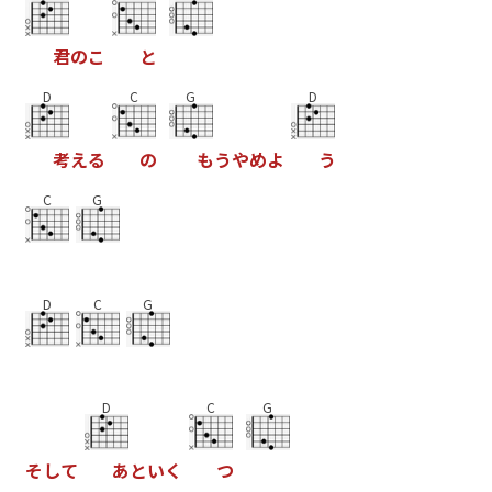
君
の
こ
と
D
C
G
D
考
え
る
の
も
う
や
め
よ
う
C
G
D
C
G
D
C
G
そ
し
て
あ
と
い
く
つ