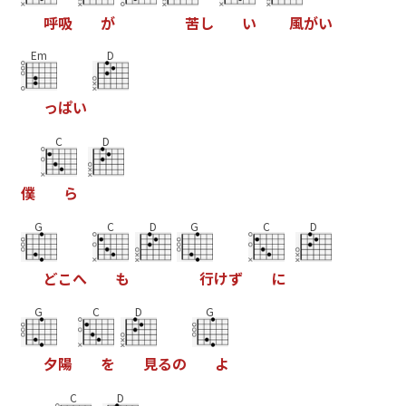
呼
吸
が
苦
し
い
風
が
い
Em
D
っ
ぱ
い
C
D
僕
ら
G
C
D
G
C
D
ど
こ
へ
も
行
け
ず
に
G
C
D
G
夕
陽
を
見
る
の
よ
C
D