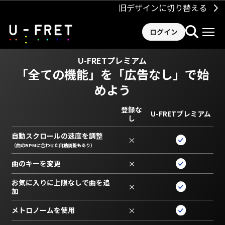
旧デザインに切り替える
ログイン
U-FRETプレミアム
「全ての機能」を
「広告なし」で始
めよう
登録な
U-FRETプレミアム
し
自動スクロールの速度を調整
×
（曲のBPMに合わせた自動調整もあり）
曲のキーを変更
×
お気に入りに上限なしで曲を追
×
加
メトロノームを使用
×