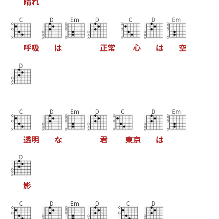
晴
れ
C
D
Em
D
C
D
Em
呼
吸
は
正
常
心
は
空
D
C
D
Em
D
C
D
Em
透
明
な
君
東
京
は
D
影
C
D
Em
D
C
D