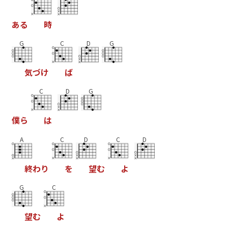
あ
る
時
G
C
D
G
気
づ
け
ば
C
D
G
僕
ら
は
A
C
D
C
D
終
わ
り
を
望
む
よ
G
C
望
む
よ