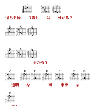
D
C
G
過
ち
を
繰
り
返
せ
ば
分
か
る
？
D
C
G
D
C
G
分
か
る
？
C
D
Em
D
C
D
Em
透
明
な
街
東
京
は
D