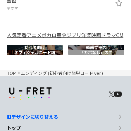
金色
羊文学
人気
定番
アニメ
ボカロ
童謡
ジブリ
洋楽
映画
ドラマ
CM
初心者向け
動画プラス
オフィシャル
コード譜
「カポなし」の曲
TOP
エンディング (初心者向け簡単コード ver.)
旧デザインに切り替える
トップ