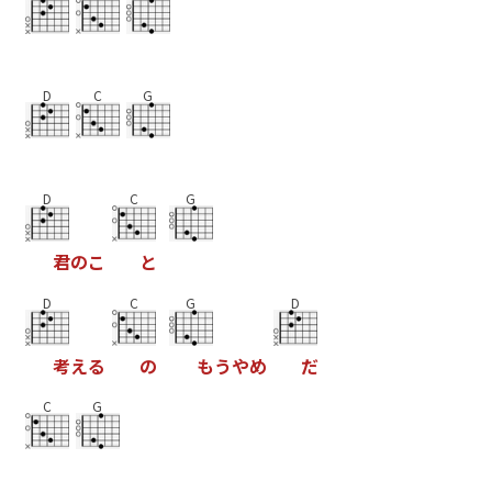
D
C
G
D
C
G
君
の
こ
と
D
C
G
D
考
え
る
の
も
う
や
め
だ
C
G