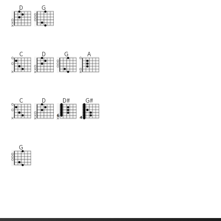
D
G
C
D
G
A
C
D
D#
G#
G