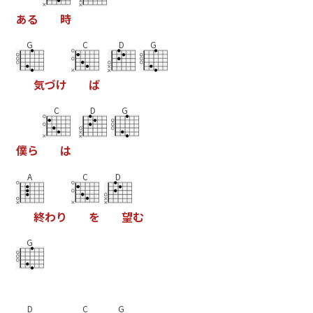
あ
る
時
G
C
D
G
気
づ
け
ば
C
D
G
僕
ら
は
A
C
D
終
わ
り
を
望
む
G
D
C
G