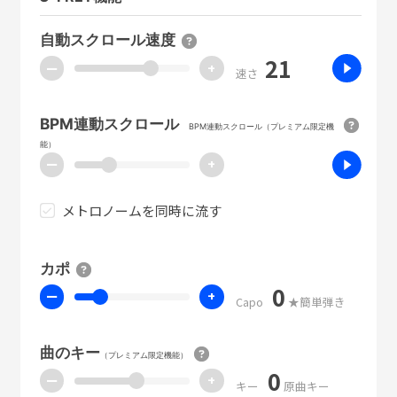
自動スクロール速度
21
ー
+
速さ
BPM連動スクロール
BPM連動スクロール（プレミアム限定機
能）
ー
+
メトロノームを同時に流す
カポ
0
ー
+
Capo
★簡単弾き
曲のキー
（プレミアム限定機能）
0
ー
+
キー
原曲キー