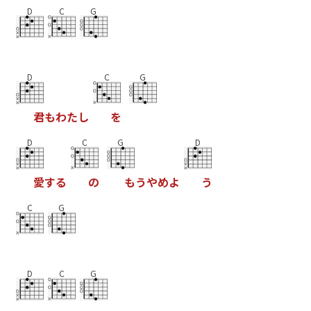
D
C
G
D
C
G
君
も
わ
た
し
を
D
C
G
D
愛
す
る
の
も
う
や
め
よ
う
C
G
D
C
G