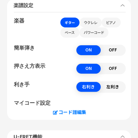
楽譜設定
楽器
ギター
ウクレレ
ピアノ
ベース
パワーコード
簡単弾き
ON
OFF
押さえ方表示
ON
OFF
利き手
右利き
左利き
マイコード設定
コード譜編集
U-FRET機能