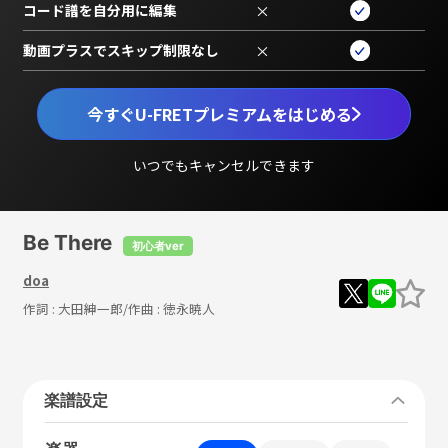
コード譜を自分用に編集
×
動画プラスでスキップ制限なし
×
今すぐU-FRETプレミアムをはじめる
いつでもキャンセルできます
Be There
初心者ver
doa
作詞 :
大田紳一郎
/作曲 :
徳永暁人
楽譜設定