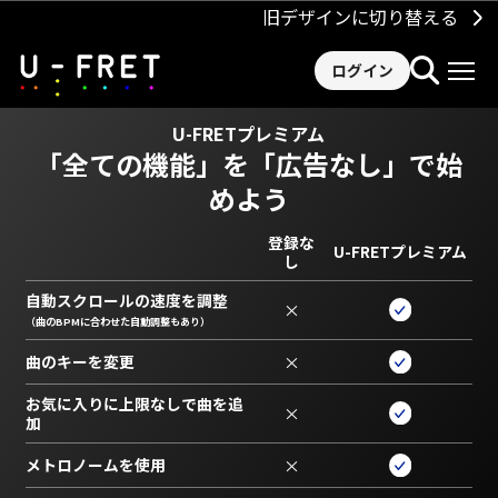
旧デザインに切り替える
ログイン
U-FRETプレミアム
「全ての機能」を
「広告なし」で始
めよう
登録な
U-FRETプレミアム
し
自動スクロールの速度を調整
×
（曲のBPMに合わせた自動調整もあり）
曲のキーを変更
×
お気に入りに上限なしで曲を追
×
加
メトロノームを使用
×