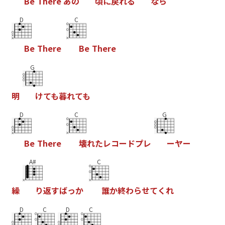
B
e
T
h
e
r
e
あ
の
頃
に
戻
れ
る
な
ら
D
C
B
e
T
h
e
r
e
B
e
T
h
e
r
e
G
明
け
て
も
暮
れ
て
も
D
C
G
B
e
T
h
e
r
e
壊
れ
た
レ
コ
ー
ド
プ
レ
ー
ヤ
ー
A#
C
繰
り
返
す
ば
っ
か
誰
か
終
わ
ら
せ
て
く
れ
D
C
D
C