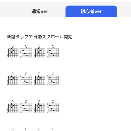
Mute
通常ver
初心者ver
楽譜タップで自動スクロール開始
D
C
D
C
D
C
D
C
D
C
D
C
D
C
D
C