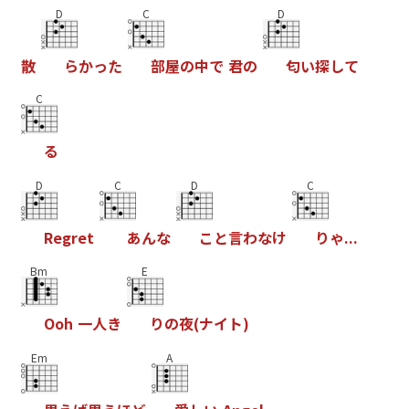
D
C
D
散
ら
か
っ
た
部
屋
の
中
で
君
の
匂
い
探
し
て
C
る
D
C
D
C
R
e
g
r
e
t
あ
ん
な
こ
と
言
わ
な
け
り
ゃ
.
.
.
Bm
E
O
o
h
一
人
き
り
の
夜
(
ナ
イ
ト
)
Em
A