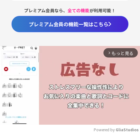
プレミアム会員なら、
全ての機能
が利用可能！
プレミアム会員の機能一覧はこちら
もっと見る
arrow_forward_ios
Powered by 
GliaStudios