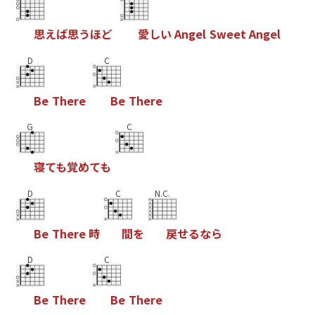
思
え
ば
思
う
ほ
ど
愛
し
い
A
n
g
e
l
S
w
e
e
t
A
n
g
e
l
D
C
B
e
T
h
e
r
e
B
e
T
h
e
r
e
G
C
寝
て
も
覚
め
て
も
D
C
N.C.
B
e
T
h
e
r
e
時
間
を
戻
せ
る
な
ら
D
C
B
e
T
h
e
r
e
B
e
T
h
e
r
e