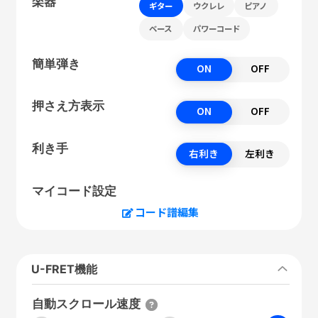
楽器
ギター
ウクレレ
ピアノ
ベース
パワーコード
簡単弾き
ON
OFF
押さえ方表示
ON
OFF
利き手
右利き
左利き
マイコード設定
コード譜編集
U-FRET機能
自動スクロール速度