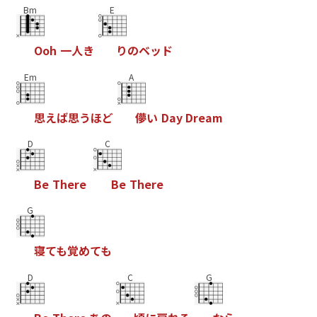
Bm
E
O
o
h
一
人
き
り
の
ベ
ッ
ド
Em
A
思
え
ば
思
う
ほ
ど
儚
い
D
a
y
D
r
e
a
m
D
C
B
e
T
h
e
r
e
B
e
T
h
e
r
e
G
寝
て
も
覚
め
て
も
D
C
G