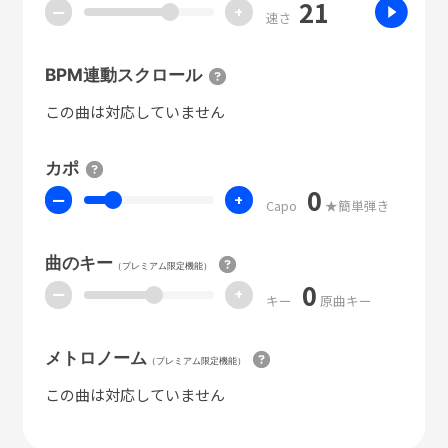
21
ー
+
速さ
BPM連動スクロール
この曲は対応していません
カポ
0
ー
+
Capo
★簡単弾き
曲のキー
（プレミアム限定機能）
0
ー
+
キー
原曲キー
メトロノーム
（プレミアム限定機能）
この曲は対応していません