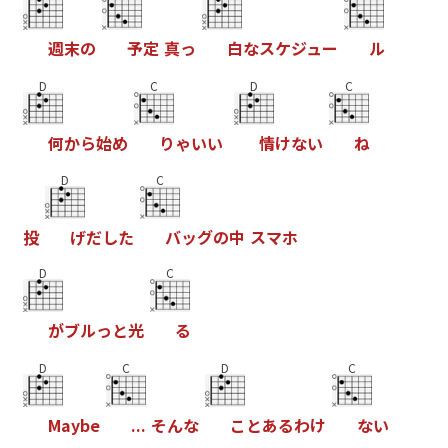
週
末
の
予
定
真
っ
白
な
ス
ケ
ジ
ュ
ー
ル
D
C
D
C
何
か
ら
始
め
り
ゃ
い
い
情
け
な
い
ね
D
C
投
げ
だ
し
た
バ
ッ
グ
の
中
ス
マ
ホ
D
C
が
ブ
ル
っ
と
光
る
D
C
D
C
M
a
y
b
e
.
.
.
そ
ん
な
こ
と
あ
る
わ
け
な
い