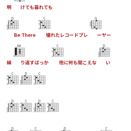
明
け
て
も
暮
れ
て
も
D
C
G
B
e
T
h
e
r
e
壊
れ
た
レ
コ
ー
ド
プ
レ
ー
ヤ
ー
A#
C
D
繰
り
返
す
ば
っ
か
他
に
何
も
聞
こ
え
な
い
C
D
C
D
C
D
C
D
C
D
C