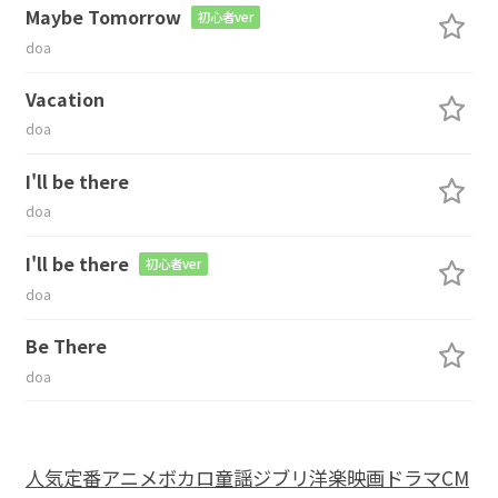
Maybe Tomorrow
初心者ver
doa
Vacation
doa
I'll be there
doa
I'll be there
初心者ver
doa
Be There
doa
人気
定番
アニメ
ボカロ
童謡
ジブリ
洋楽
映画
ドラマ
CM