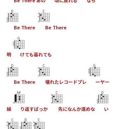
B
e
T
h
e
r
e
あ
の
頃
に
戻
れ
る
な
ら
D
C
B
e
T
h
e
r
e
B
e
T
h
e
r
e
G
明
け
て
も
暮
れ
て
も
D
C
G
B
e
T
h
e
r
e
壊
れ
た
レ
コ
ー
ド
プ
レ
ー
ヤ
ー
A#
C
D
繰
り
返
す
ば
っ
か
先
に
な
ん
か
進
め
な
い
C
D
C