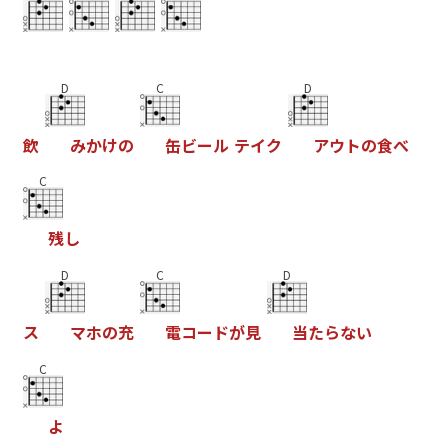
D
C
D
飲
み
か
け
の
缶
ビ
ー
ル
テ
イ
ク
ア
ウ
ト
の
食
べ
C
残
し
D
C
D
ス
マ
ホ
の
充
電
コ
ー
ド
が
見
当
た
ら
な
い
C
よ