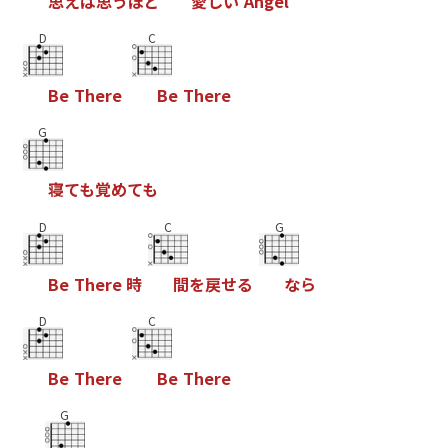
思
え
ば
思
う
ほ
ど
愛
し
い
A
n
g
e
l
D
C
B
e
T
h
e
r
e
B
e
T
h
e
r
e
G
寝
て
も
覚
め
て
も
D
C
G
B
e
T
h
e
r
e
時
間
を
戻
せ
る
な
ら
D
C
B
e
T
h
e
r
e
B
e
T
h
e
r
e
G