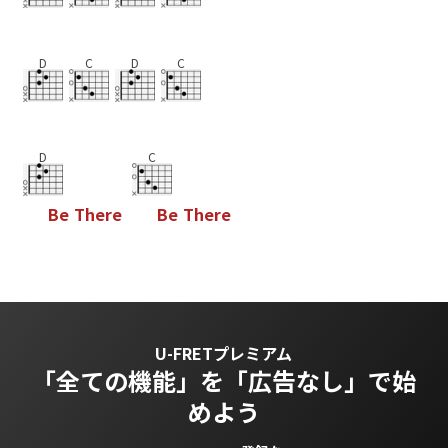
D
C
D
C
D
C
B
e
T
h
e
r
e
B
e
T
h
e
r
e
U-FRETプレミアム
「全ての機能」を
「広告なし」で始
めよう