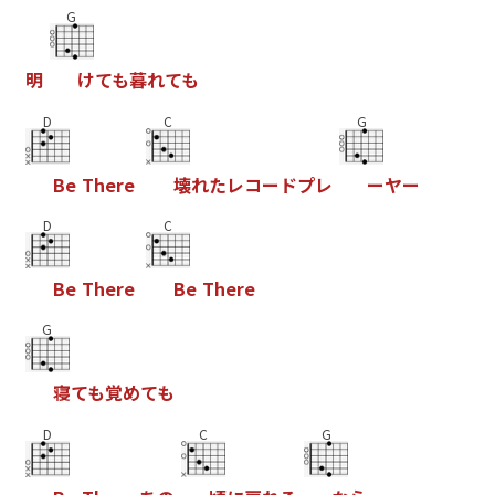
G
明
け
て
も
暮
れ
て
も
D
C
G
B
e
T
h
e
r
e
壊
れ
た
レ
コ
ー
ド
プ
レ
ー
ヤ
ー
D
C
B
e
T
h
e
r
e
B
e
T
h
e
r
e
G
寝
て
も
覚
め
て
も
D
C
G