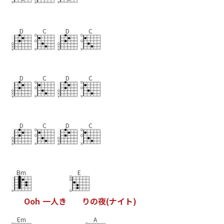
D
C
D
C
D
C
D
C
D
C
D
C
Bm
E
O
o
h
一
人
き
り
の
夜
(
ナ
イ
ト
)
Em
A