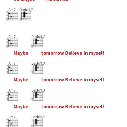
Am7
Dadd9/A
Am7
Dadd9/A
M
a
y
b
e
t
o
m
o
r
r
o
w
B
e
l
i
e
v
e
i
n
m
y
s
e
l
f
Am7
Dadd9/A
M
a
y
b
e
t
o
m
o
r
r
o
w
B
e
l
i
e
v
e
i
n
m
y
s
e
l
f
Am7
Dadd9/A
M
a
y
b
e
t
o
m
o
r
r
o
w
B
e
l
i
e
v
e
i
n
m
y
s
e
l
f
Am7
Dadd9/A