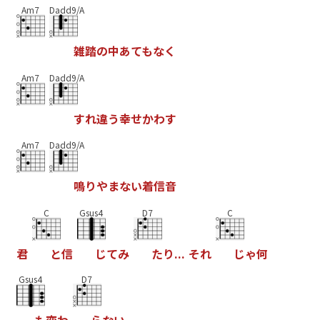
Am7
Dadd9/A
雑
踏
の
中
あ
て
も
な
く
Am7
Dadd9/A
す
れ
違
う
幸
せ
か
わ
す
Am7
Dadd9/A
鳴
り
や
ま
な
い
着
信
音
C
Gsus4
D7
C
君
と
信
じ
て
み
た
り
.
.
.
そ
れ
じ
ゃ
何
Gsus4
D7
も
変
わ
ら
な
い