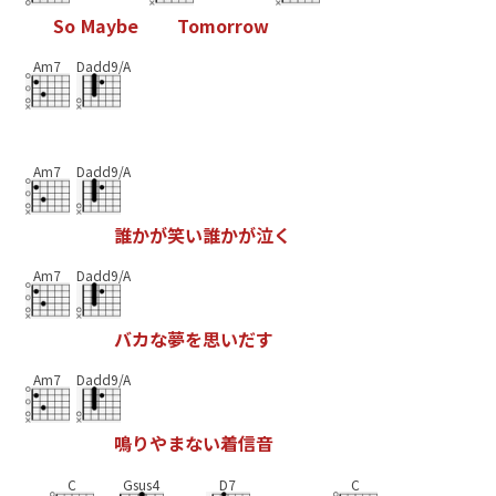
S
o
M
a
y
b
e
T
o
m
o
r
r
o
w
Am7
Dadd9/A
Am7
Dadd9/A
誰
か
が
笑
い
誰
か
が
泣
く
Am7
Dadd9/A
バ
カ
な
夢
を
思
い
だ
す
Am7
Dadd9/A
鳴
り
や
ま
な
い
着
信
音
C
Gsus4
D7
C