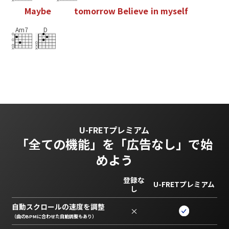
M
a
y
b
e
t
o
m
o
r
r
o
w
B
e
l
i
e
v
e
i
n
m
y
s
e
l
f
Am7
D
U-FRETプレミアム
「全ての機能」を
「広告なし」で始
めよう
登録な
U-FRETプレミアム
し
自動スクロールの速度を調整
×
（曲のBPMに合わせた自動調整もあり）