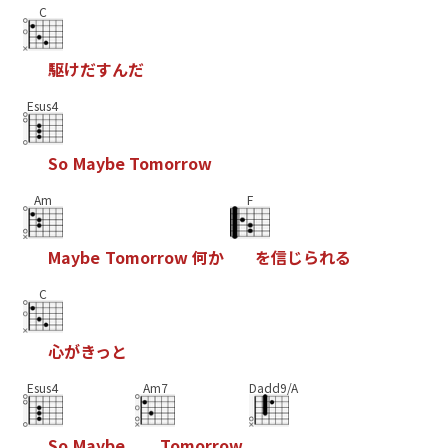
C
駆
け
だ
す
ん
だ
Esus4
S
o
M
a
y
b
e
T
o
m
o
r
r
o
w
Am
F
M
a
y
b
e
T
o
m
o
r
r
o
w
何
か
を
信
じ
ら
れ
る
C
心
が
き
っ
と
Esus4
Am7
Dadd9/A
S
o
M
a
y
b
e
T
o
m
o
r
r
o
w