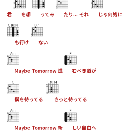
君
を
想
っ
て
み
た
り
.
.
.
そ
れ
じ
ゃ
何
処
に
Gsus4
D7
も
行
け
な
い
Am
F
M
a
y
b
e
T
o
m
o
r
r
o
w
進
む
べ
き
道
が
C
Esus4
僕
を
待
っ
て
る
き
っ
と
待
っ
て
る
Am
F
M
a
y
b
e
T
o
m
o
r
r
o
w
新
し
い
自
由
へ