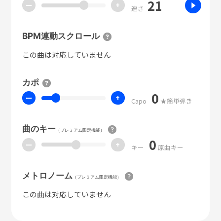
21
ー
+
速さ
BPM連動スクロール
この曲は対応していません
カポ
0
ー
+
Capo
★簡単弾き
曲のキー
（プレミアム限定機能）
0
ー
+
キー
原曲キー
メトロノーム
（プレミアム限定機能）
この曲は対応していません