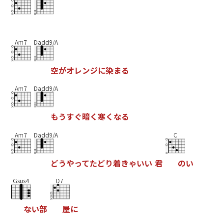
Am7
Dadd9/A
空
が
オ
レ
ン
ジ
に
染
ま
る
Am7
Dadd9/A
も
う
す
ぐ
暗
く
寒
く
な
る
Am7
Dadd9/A
C
ど
う
や
っ
て
た
ど
り
着
き
ゃ
い
い
君
の
い
Gsus4
D7
な
い
部
屋
に