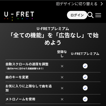
旧デザインに切り替える
ログイン
U-FRETプレミアム
「全ての機能」を
「広告なし」で始
めよう
登録な
U-FRETプレミアム
し
自動スクロールの速度を調整
×
（曲のBPMに合わせた自動調整もあり）
曲のキーを変更
×
お気に入りに上限なしで曲を追
×
加
メトロノームを使用
×