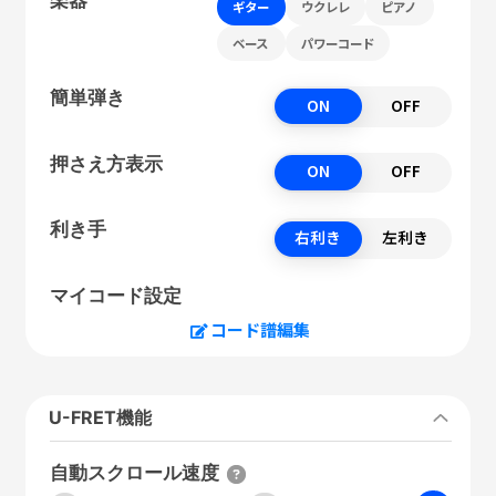
ギター
ウクレレ
ピアノ
ベース
パワーコード
簡単弾き
ON
OFF
押さえ方表示
ON
OFF
利き手
右利き
左利き
マイコード設定
コード譜編集
U-FRET機能
自動スクロール速度