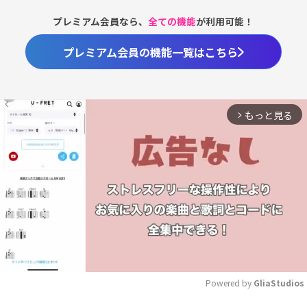
プレミアム会員なら、
全ての機能
が利用可能！
プレミアム会員の機能一覧はこちら
もっと見る
arrow_forward_ios
Powered by 
GliaStudios