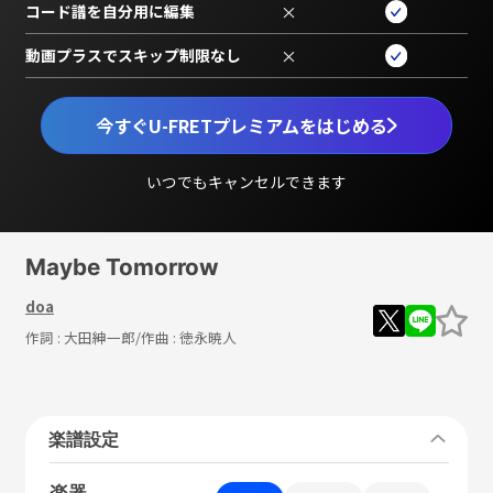
コード譜を自分用に編集
×
動画プラスでスキップ制限なし
×
今すぐU-FRETプレミアムをはじめる
いつでもキャンセルできます
Maybe Tomorrow
doa
作詞 :
大田紳一郎
/作曲 :
徳永暁人
楽譜設定
楽器