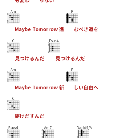
Am
F
M
a
y
b
e
T
o
m
o
r
r
o
w
進
む
べ
き
道
を
C
Esus4
見
つ
け
る
ん
だ
見
つ
け
る
ん
だ
Am
F
M
a
y
b
e
T
o
m
o
r
r
o
w
新
し
い
自
由
へ
C
駆
け
だ
す
ん
だ
Esus4
Am7
Dadd9/A