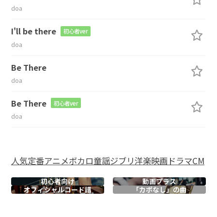
doa
I'll be there
初心者ver
doa
Be There
doa
Be There
初心者ver
doa
人気
定番
アニメ
ボカロ
童謡
ジブリ
洋楽
映画
ドラマ
CM
初心者向け
動画プラス
オフィシャル
コード譜
「カポなし」の曲