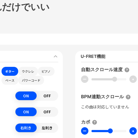
れだけでいい
U-FRET機能
自動スクロール速度
ギター
ウクレレ
ピアノ
ー
+
ベース
パワーコード
ON
OFF
BPM連動スクロール
この曲は対応していません
ON
OFF
カポ
右利き
左利き
ー
+