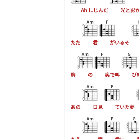
A
h
に
じ
ん
だ
光
と
影
Am
F
た
だ
君
が
い
る
そ
Am
F
G
胸
の
奥
で
叫
び
Am
F
あ
の
日
見
て
い
た
夢
Am
F
G