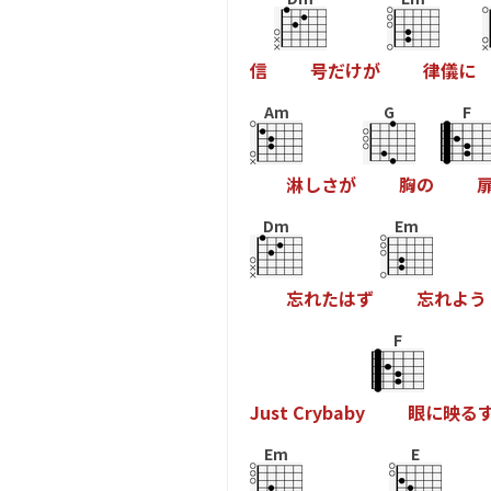
信
号
だ
け
が
律
儀
に
Am
G
F
淋
し
さ
が
胸
の
Dm
Em
忘
れ
た
は
ず
忘
れ
よ
う
F
J
u
s
t
C
r
y
b
a
b
y
眼
に
映
る
Em
E