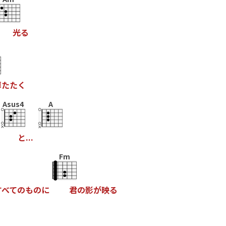
光
る
扉
た
た
く
Asus4
A
と
.
.
.
Fm
す
べ
て
の
も
の
に
君
の
影
が
映
る