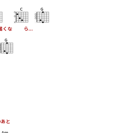
C
G
届
く
な
ら
.
.
.
G
の
あ
と
Am