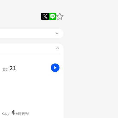
21
速さ
4
Capo
★簡単弾き