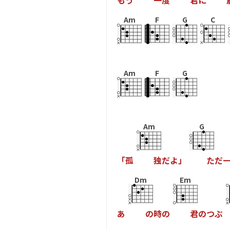
も
う
一
度
君
に
Am
F
G
C
Am
F
G
Am
G
「
孤
独
だ
よ
」
た
だ
Dm
Em
あ
の
時
の
君
の
つ
ぶ