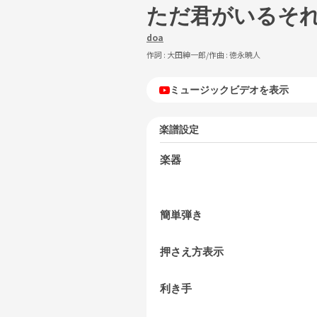
ただ君がいるそ
doa
作詞 :
大田紳一郎
/作曲 :
徳永暁人
ミュージックビデオを表示
楽譜設定
楽器
簡単弾き
押さえ方表示
利き手