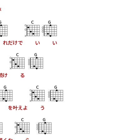
が
G
C
G
れ
だ
け
で
い
い
C
G
続
け
る
G
C
G
を
叶
え
よ
う
C
G