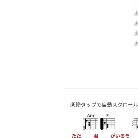
楽譜タップで自動スクロー
Am
F
た
だ
君
が
い
る
そ