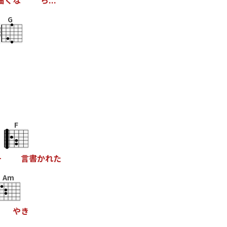
届
く
な
ら
.
.
.
G
F
一
言
書
か
れ
た
Am
や
き