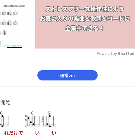
Powered by 
GliaStud
Mute
通常ver
ル開始
G
C
G
れ
だ
け
で
い
い