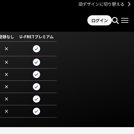
旧デザインに切り替える
ログイン
登録なし
U-FRETプレミアム
×
×
×
×
×
×