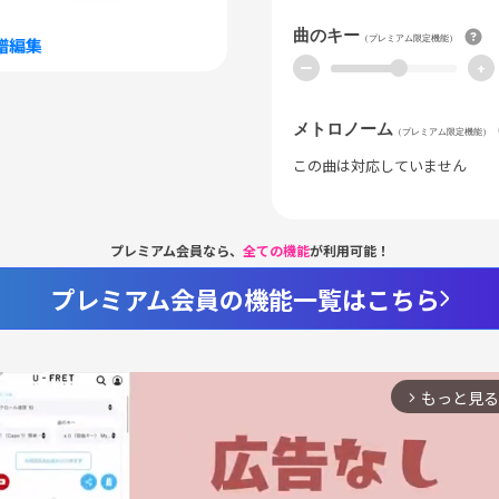
曲のキー
（プレミアム限定機能）
譜編集
ー
+
メトロノーム
（プレミアム限定機能）
この曲は対応していません
プレミアム会員なら、
全ての機能
が利用可能！
プレミアム会員の機能一覧はこちら
もっと見る
arrow_forward_ios