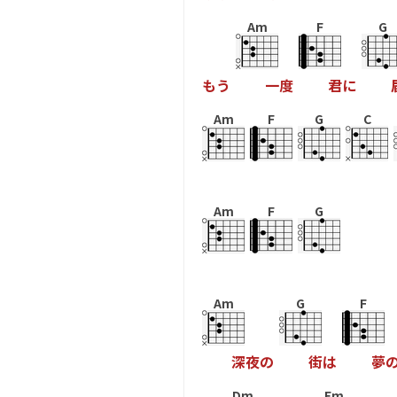
Am
F
G
も
う
一
度
君
に
Am
F
G
C
Am
F
G
Am
G
F
深
夜
の
街
は
夢
Dm
Em