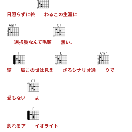
日
照
ら
ず
に
終
わ
る
こ
の
生
涯
に
Am7
C7
選
択
肢
な
ん
て
毛
頭
無
い
、
F
E
Am7
結
局
こ
の
世
は
見
え
ざ
る
シ
ナ
リ
オ
通
り
で
C7
愛
も
な
い
よ
F
割
れ
る
ア
イ
オ
ラ
イ
ト