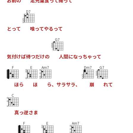
お
前
の
足
元
巣
食
っ
て
掬
っ
て
D7
と
っ
て
喰
っ
て
や
る
っ
て
G7
気
付
け
ば
待
つ
だ
け
の
人
間
に
な
っ
ち
ゃ
っ
て
F
E
Am7
Dm7
G7
ほ
ら
ほ
ら
、
サ
ラ
サ
ラ
、
崩
れ
て
C
真
っ
逆
さ
ま
F
E
Am7