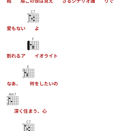
結
局
こ
の
世
は
見
え
ざ
る
シ
ナ
リ
オ
通
り
で
C7
愛
も
な
い
よ
F
割
れ
る
ア
イ
オ
ラ
イ
ト
E
な
あ
、
何
を
し
た
い
の
Am7
深
く
住
ま
う
、
心
C7