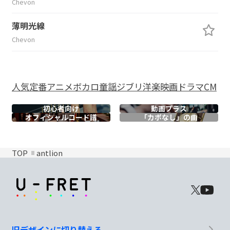
Chevon
薄明光線
Chevon
人気
定番
アニメ
ボカロ
童謡
ジブリ
洋楽
映画
ドラマ
CM
初心者向け
動画プラス
オフィシャル
コード譜
「カポなし」の曲
TOP
antlion
旧デザインに切り替える