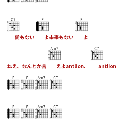
C7
F
E
愛
も
な
い
よ
未
来
も
な
い
よ
Am7
C7
ね
え
、
な
ん
と
か
言
え
よ
a
n
t
l
i
o
n
、
a
n
t
l
i
o
n
F
E
Am7
C7
F
E
Am7
C7