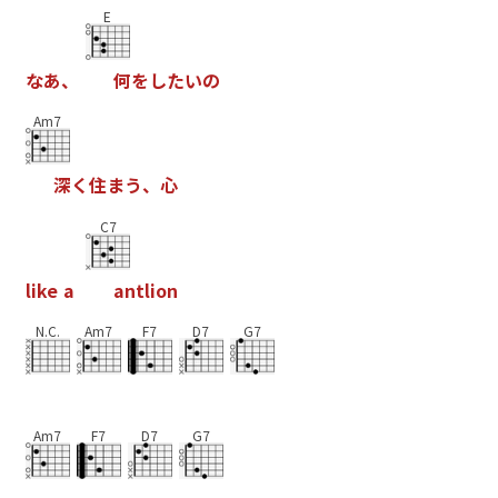
E
な
あ
、
何
を
し
た
い
の
Am7
深
く
住
ま
う
、
心
C7
l
i
k
e
a
a
n
t
l
i
o
n
N.C.
Am7
F7
D7
G7
Am7
F7
D7
G7