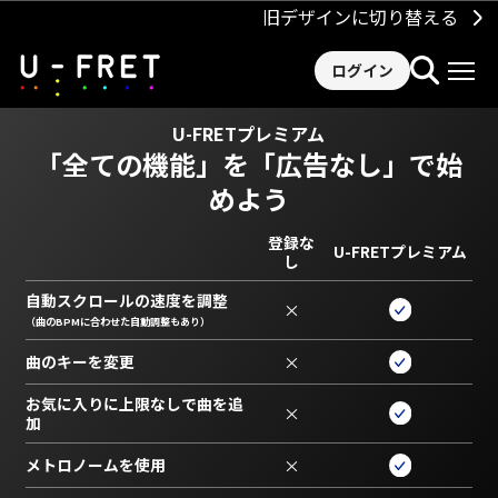
旧デザインに切り替える
ログイン
U-FRETプレミアム
「全ての機能」を
「広告なし」で始
めよう
登録な
U-FRETプレミアム
し
自動スクロールの速度を調整
×
（曲のBPMに合わせた自動調整もあり）
曲のキーを変更
×
お気に入りに上限なしで曲を追
×
加
メトロノームを使用
×