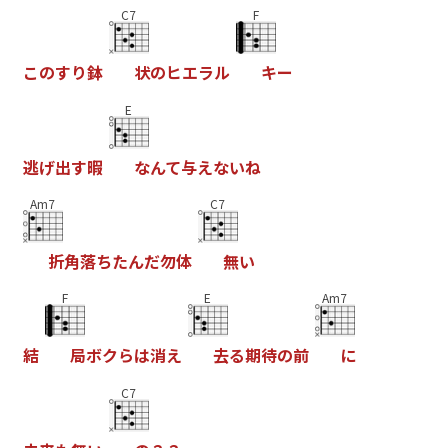
C7
F
こ
の
す
り
鉢
状
の
ヒ
エ
ラ
ル
キ
ー
E
逃
げ
出
す
暇
な
ん
て
与
え
な
い
ね
Am7
C7
折
角
落
ち
た
ん
だ
勿
体
無
い
F
E
Am7
結
局
ボ
ク
ら
は
消
え
去
る
期
待
の
前
に
C7