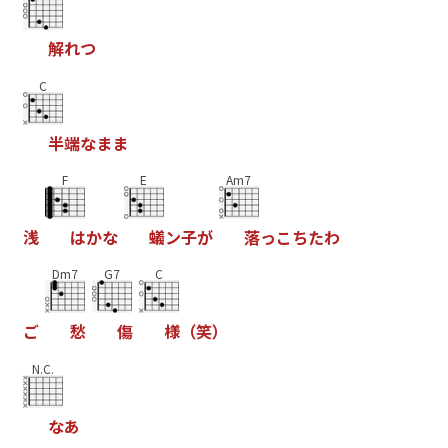
解
れ
つ
C
半
端
な
ま
ま
F
E
Am7
浅
は
か
な
蟻
ン
子
が
落
っ
こ
ち
た
わ
Dm7
G7
C
ご
愁
傷
様
（
笑
）
N.C.
な
あ