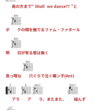
奥
の
方
ま
で
“
S
h
a
l
l
w
e
d
a
n
c
e
?
?
”
と
Am
ボ
ク
の
頬
を
撫
で
る
フ
ァ
ム
・
フ
ァ
タ
ー
ル
Am
明
日
が
有
る
筈
は
無
く
Am
真
っ
暗
な
穴
ぐ
ら
で
泣
く
蟻
ン
子
(
A
n
t
)
F
E
Am7
Dm7
ア
ラ
ア
ラ
、
ま
た
ま
た
、
組
ん
ず
G7