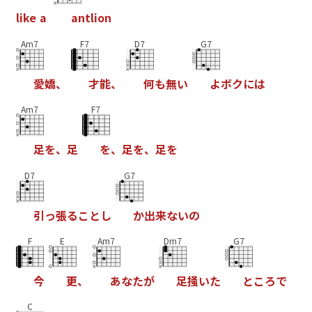
l
i
k
e
a
a
n
t
l
i
o
n
Am7
F7
D7
G7
愛
嬌
、
才
能
、
何
も
無
い
よ
ボ
ク
に
は
Am7
F7
足
を
、
足
を
、
足
を
、
足
を
D7
G7
引
っ
張
る
こ
と
し
か
出
来
な
い
の
F
E
Am7
Dm7
G7
今
更
、
あ
な
た
が
足
掻
い
た
と
こ
ろ
で
C