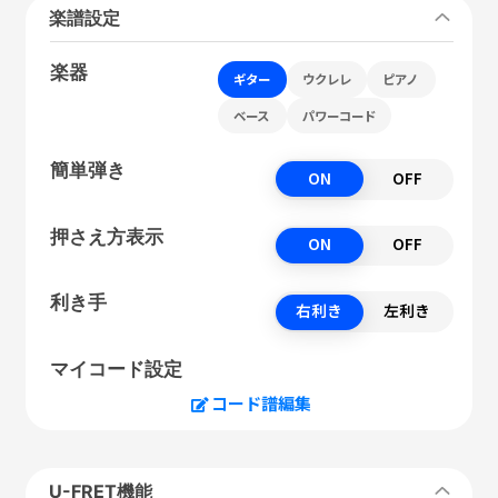
楽譜設定
楽器
ギター
ウクレレ
ピアノ
ベース
パワーコード
簡単弾き
ON
OFF
押さえ方表示
ON
OFF
利き手
右利き
左利き
マイコード設定
コード譜編集
U-FRET機能