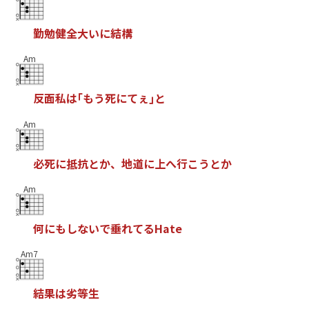
勤
勉
健
全
大
い
に
結
構
Am
反
面
私
は
｢
も
う
死
に
て
ぇ
｣
と
Am
必
死
に
抵
抗
と
か
、
地
道
に
上
へ
行
こ
う
と
か
Am
何
に
も
し
な
い
で
垂
れ
て
る
H
a
t
e
Am7
結
果
は
劣
等
生