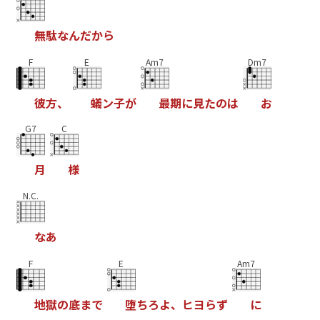
無
駄
な
ん
だ
か
ら
F
E
Am7
Dm7
彼
方
、
蟻
ン
子
が
最
期
に
見
た
の
は
お
G7
C
月
様
N.C.
な
あ
F
E
Am7
地
獄
の
底
ま
で
堕
ち
ろ
よ
、
ヒ
ヨ
ら
ず
に