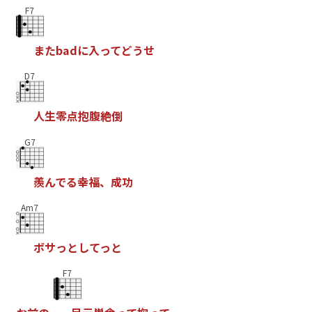
F7
ま
た
b
a
d
に
入
っ
て
ど
う
せ
D7
人
生
零
点
抱
腹
絶
倒
G7
羨
ん
で
る
幸
福
、
成
功
Am7
ボ
サ
っ
と
し
て
っ
と
F7