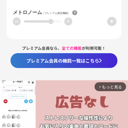
メトロノーム
（プレミアム限定機能）
ー
+
プレミアム会員なら、
全ての機能
が利用可能！
プレミアム会員の機能一覧はこちら
もっと見る
arrow_forward_ios