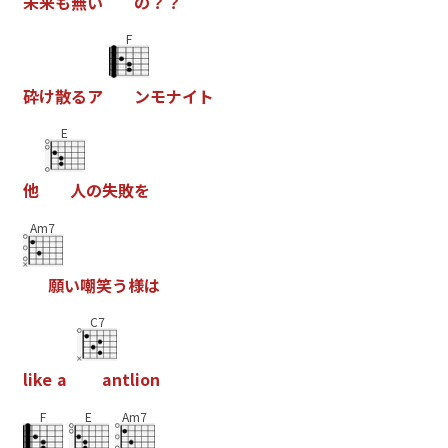
未
来
も
無
い
の
？
？
F
砕
け
散
る
ア
ン
モ
ナ
イ
ト
E
他
人
の
失
敗
を
Am7
願
い
嘲
笑
う
様
は
C7
l
i
k
e
a
a
n
t
l
i
o
n
F
E
Am7