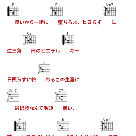
F
E
Am7
良
い
か
ら
一
緒
に
堕
ち
ろ
よ
、
ヒ
ヨ
ら
ず
に
C7
F
逆
三
角
形
の
ヒ
エ
ラ
ル
キ
ー
E
日
照
ら
ず
に
終
わ
る
こ
の
生
涯
に
Am7
C7
選
択
肢
な
ん
て
毛
頭
無
い
、
F
E
Am7