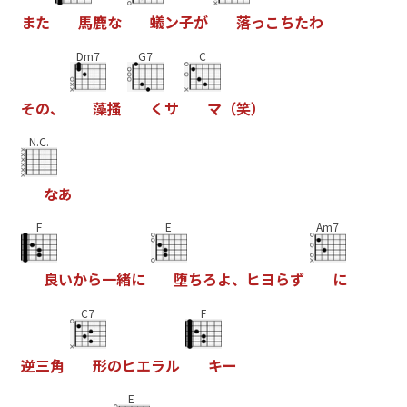
ま
た
馬
鹿
な
蟻
ン
子
が
落
っ
こ
ち
た
わ
Dm7
G7
C
そ
の
、
藻
掻
く
サ
マ
（
笑
）
N.C.
な
あ
F
E
Am7
良
い
か
ら
一
緒
に
堕
ち
ろ
よ
、
ヒ
ヨ
ら
ず
に
C7
F
逆
三
角
形
の
ヒ
エ
ラ
ル
キ
ー
E