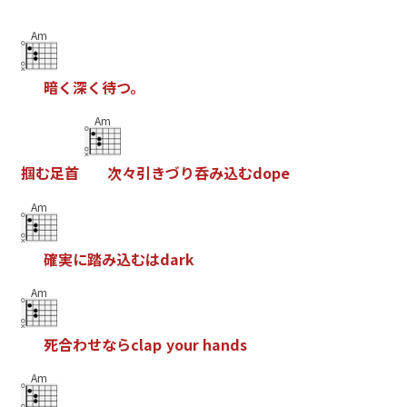
Am
暗
く
深
く
待
つ
。
Am
掴
む
足
首
次
々
引
き
づ
り
呑
み
込
む
d
o
p
e
Am
確
実
に
踏
み
込
む
は
d
a
r
k
Am
死
合
わ
せ
な
ら
c
l
a
p
y
o
u
r
h
a
n
d
s
Am