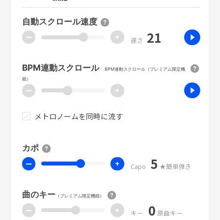
自動スクロール速度
21
ー
+
速さ
BPM連動スクロール
BPM連動スクロール（プレミアム限定機
能）
ー
+
メトロノームを同時に流す
カポ
5
ー
+
Capo
★簡単弾き
曲のキー
（プレミアム限定機能）
0
ー
+
キー
原曲キー