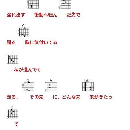
溢
れ
出
す
衝
動
へ
転
ん
だ
先
で
G
踊
る
胸
に
気
付
い
て
る
C
私
が
進
ん
で
く
G
A
F#m
走
る
、
そ
の
先
に
、
ど
ん
な
未
来
が
き
た
っ
D
て