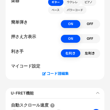
楽器
ギター
ウクレレ
ピアノ
ベース
パワーコード
簡単弾き
ON
OFF
押さえ方表示
ON
OFF
利き手
右利き
左利き
マイコード設定
コード譜編集
U-FRET機能
自動スクロール速度