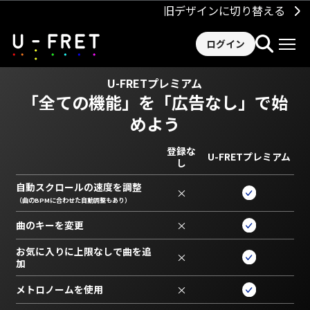
旧デザインに切り替える
ログイン
U-FRETプレミアム
「全ての機能」を
「広告なし」で始
めよう
登録な
U-FRETプレミアム
し
自動スクロールの速度を調整
×
（曲のBPMに合わせた自動調整もあり）
曲のキーを変更
×
お気に入りに上限なしで曲を追
×
加
メトロノームを使用
×