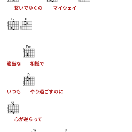
繋
い
で
ゆ
く
の
マ
イ
ウ
ェ
イ
G
D
Em
適
当
な
相
槌
で
D
い
つ
も
や
り
過
ご
す
の
に
G
心
が
逆
ら
っ
て
Em
D