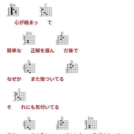
Bm
C
心
が
絡
ま
っ
て
Em
D
簡
単
な
正
解
を
選
ん
だ
後
で
G
D
な
ぜ
か
ま
た
傷
つ
い
て
る
C
そ
れ
に
も
気
付
い
て
る
G
D
Em