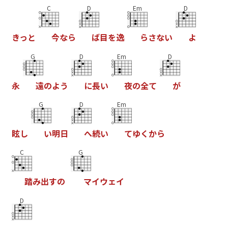
C
D
Em
D
き
っ
と
今
な
ら
ば
目
を
逸
ら
さ
な
い
よ
G
D
Em
D
永
遠
の
よ
う
に
長
い
夜
の
全
て
が
G
D
Em
眩
し
い
明
日
へ
続
い
て
ゆ
く
か
ら
C
G
踏
み
出
す
の
マ
イ
ウ
ェ
イ
D