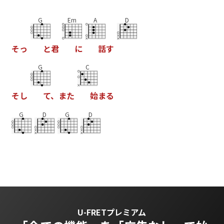
G
Em
A
D
そ
っ
と
君
に
話
す
G
C
そ
し
て
、
ま
た
始
ま
る
G
D
G
D
U-FRETプレミアム