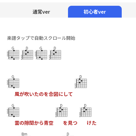
Mute
通常ver
初心者ver
楽譜タップで自動スクロール開始
G
D
G
D
G
D
風
が
吹
い
た
の
を
合
図
に
し
て
G
D
D
雲
の
隙
間
か
ら
青
空
を
見
つ
け
た
Bm
D