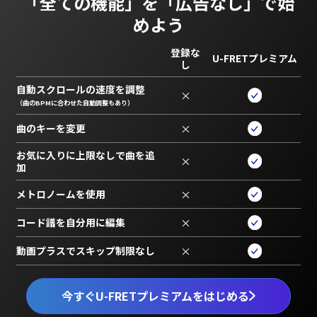
「全ての機能」を
「広告なし」で始
めよう
登録な
U-FRETプレミアム
し
自動スクロールの速度を調整
×
（曲のBPMに合わせた自動調整もあり）
曲のキーを変更
×
お気に入りに上限なしで曲を追
×
加
メトロノームを使用
×
コード譜を自分用に編集
×
動画プラスでスキップ制限なし
×
今すぐU-FRETプレミアムをはじめる