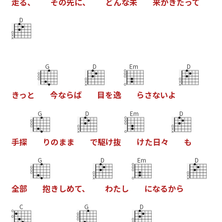
走
る
、
そ
の
先
に
、
ど
ん
な
未
来
が
き
た
っ
て
D
G
D
Em
D
き
っ
と
今
な
ら
ば
目
を
逸
ら
さ
な
い
よ
G
D
Em
D
手
探
り
の
ま
ま
で
駆
け
抜
け
た
日
々
も
G
D
Em
D
全
部
抱
き
し
め
て
、
わ
た
し
に
な
る
か
ら
C
G
D