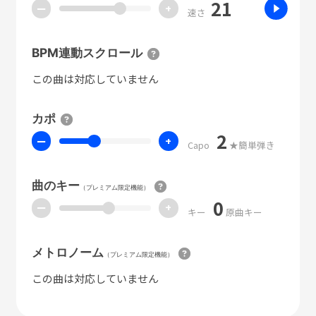
21
ー
+
速さ
BPM連動スクロール
この曲は対応していません
カポ
2
ー
+
Capo
★簡単弾き
曲のキー
（プレミアム限定機能）
0
ー
+
キー
原曲キー
メトロノーム
（プレミアム限定機能）
この曲は対応していません