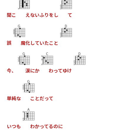
聞
こ
え
な
い
ふ
り
を
し
て
G
D
誤
魔
化
し
て
い
た
こ
と
G
C
D
今
、
涙
に
か
わ
っ
て
ゆ
け
G
単
純
な
こ
と
だ
っ
て
A
い
つ
も
わ
か
っ
て
る
の
に