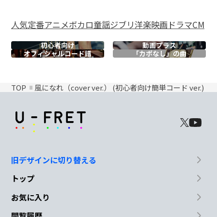
人気
定番
アニメ
ボカロ
童謡
ジブリ
洋楽
映画
ドラマ
CM
初心者向け
動画プラス
オフィシャル
コード譜
「カポなし」の曲
TOP
風になれ（cover ver.） (初心者向け簡単コード ver.)
旧デザインに切り替える
トップ
お気に入り
閲覧履歴