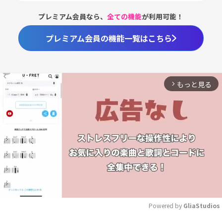
プレミアム会員なら、
全ての機能
が利用可能！
プレミアム会員の機能一覧はこちら
もっと見る
arrow_forward_ios
Powered by 
GliaStudios