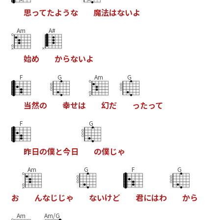
思
っ
て
た
よ
う
な
魔
法
は
な
い
よ
Am
A#
始
め
か
ら
な
い
よ
F
G
Am
G
当
然
の
幸
せ
は
幻
だ
っ
た
っ
て
F
G
昨
日
の
僕
と
今
日
の
僕
じ
ゃ
Am
G
F
G
お
ん
な
じ
じ
ゃ
な
い
け
ど
君
に
は
わ
か
ら
Am
Am/G