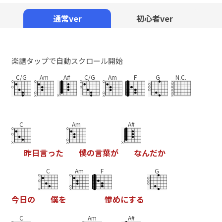
Mute
通常ver
初心者ver
楽譜タップで自動スクロール開始
C/G
Am
A#
C/G
Am
F
G
N.C.
C
Am
A#
昨
日
言
っ
た
僕
の
言
葉
が
な
ん
だ
か
C
Am
F
G
今
日
の
僕
を
惨
め
に
す
る
C
Am
A#