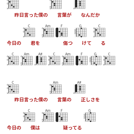
昨
日
言
っ
た
僕
の
言
葉
が
な
ん
だ
か
C
Am
F
G
C
今
日
の
君
を
傷
つ
け
て
る
C
Am
A#
C
Am
F
G
C
C
Am
A#
昨
日
言
っ
た
僕
の
言
葉
の
正
し
さ
を
C
Am
F
G
今
日
の
僕
は
疑
っ
て
る