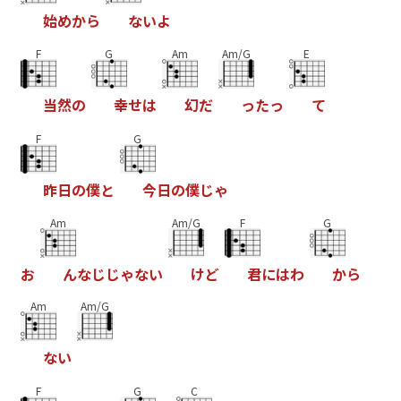
始
め
か
ら
な
い
よ
F
G
Am
Am/G
E
当
然
の
幸
せ
は
幻
だ
っ
た
っ
て
F
G
昨
日
の
僕
と
今
日
の
僕
じ
ゃ
Am
Am/G
F
G
お
ん
な
じ
じ
ゃ
な
い
け
ど
君
に
は
わ
か
ら
Am
Am/G
な
い
F
G
C