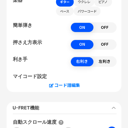
ギター
ウクレレ
ピアノ
ベース
パワーコード
簡単弾き
ON
OFF
押さえ方表示
ON
OFF
利き手
右利き
左利き
マイコード設定
コード譜編集
U-FRET機能
自動スクロール速度