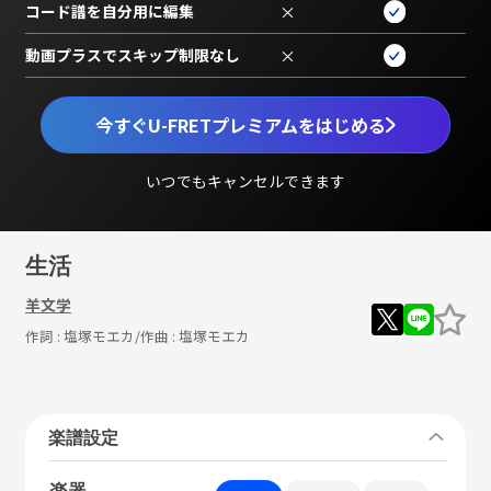
コード譜を自分用に編集
×
動画プラスでスキップ制限なし
×
今すぐU-FRETプレミアムをはじめる
いつでもキャンセルできます
生活
羊文学
作詞 :
塩塚モエカ
/作曲 :
塩塚モエカ
楽譜設定
楽器