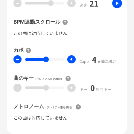
21
ー
+
速さ
BPM連動スクロール
この曲は対応していません
カポ
4
ー
+
Capo
★簡単弾き
曲のキー
（プレミアム限定機能）
0
ー
+
キー
原曲キー
メトロノーム
（プレミアム限定機能）
この曲は対応していません