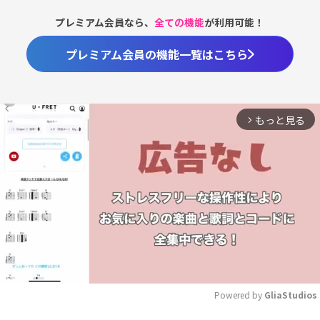
プレミアム会員なら、
全ての機能
が利用可能！
プレミアム会員の機能一覧はこちら
もっと見る
arrow_forward_ios
Powered by 
GliaStudios