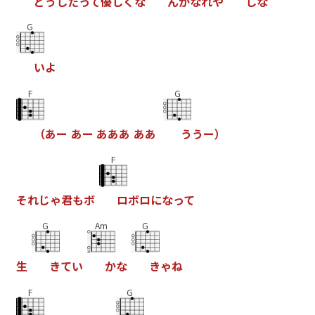
ど
う
し
た
っ
て
優
し
く
な
ん
か
な
れ
や
し
な
G
い
よ
F
G
（
あ
ー
あ
ー
あ
あ
あ
あ
あ
う
う
ー
）
F
そ
れ
じ
ゃ
君
も
ボ
ロ
ボ
ロ
に
な
っ
て
G
Am
G
生
き
て
い
か
な
き
ゃ
ね
F
G