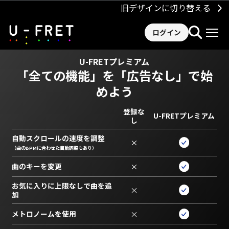
旧デザインに切り替える
ログイン
U-FRETプレミアム
「全ての機能」を
「広告なし」で始
めよう
登録な
U-FRETプレミアム
し
自動スクロールの速度を調整
×
（曲のBPMに合わせた自動調整もあり）
曲のキーを変更
×
お気に入りに上限なしで曲を追
×
加
メトロノームを使用
×