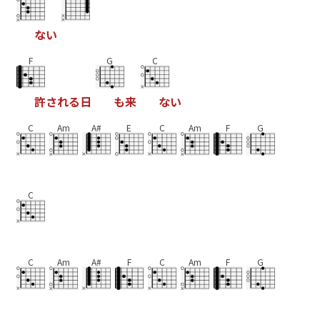
な
い
F
G
C
許
さ
れ
る
日
も
来
な
い
C
Am
A#
E
C
Am
F
G
C
C
Am
A#
F
C
Am
F
G