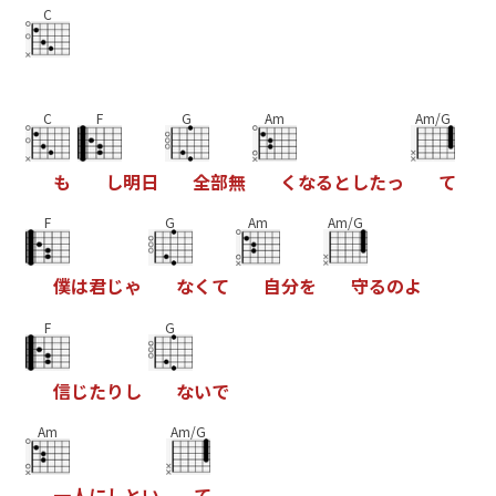
C
C
F
G
Am
Am/G
も
し
明
日
全
部
無
く
な
る
と
し
た
っ
て
F
G
Am
Am/G
僕
は
君
じ
ゃ
な
く
て
自
分
を
守
る
の
よ
F
G
信
じ
た
り
し
な
い
で
Am
Am/G
一
人
に
し
と
い
て