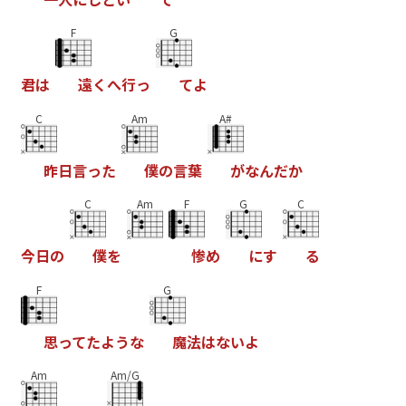
F
G
君
は
遠
く
へ
行
っ
て
よ
C
Am
A#
昨
日
言
っ
た
僕
の
言
葉
が
な
ん
だ
か
C
Am
F
G
C
今
日
の
僕
を
惨
め
に
す
る
F
G
思
っ
て
た
よ
う
な
魔
法
は
な
い
よ
Am
Am/G