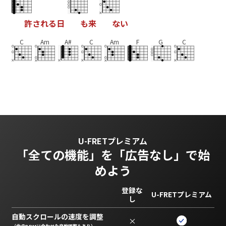
許
さ
れ
る
日
も
来
な
い
C
Am
A#
C
Am
F
G
C
U-FRETプレミアム
「全ての機能」を
「広告なし」で始
めよう
登録な
U-FRETプレミアム
し
自動スクロールの速度を調整
×
（曲のBPMに合わせた自動調整もあり）