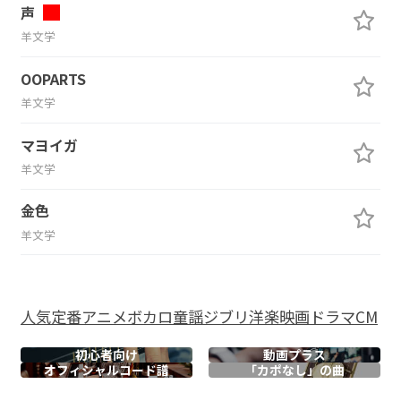
声
羊文学
OOPARTS
羊文学
マヨイガ
羊文学
金色
羊文学
人気
定番
アニメ
ボカロ
童謡
ジブリ
洋楽
映画
ドラマ
CM
初心者向け
動画プラス
オフィシャル
コード譜
「カポなし」の曲