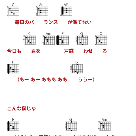
C
Am
A#
毎
日
の
バ
ラ
ン
ス
が
保
て
な
い
C
Am
F
G
C
今
日
も
君
を
戸
惑
わ
せ
る
F
G
（
あ
ー
あ
ー
あ
あ
あ
あ
あ
う
う
ー
）
こ
ん
な
僕
じ
ゃ
F
G
Am