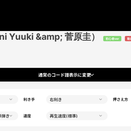
ani Yuuki &amp; 菅原圭）
初心者ver
動
通常のコード譜表示に変更
利き手
押さえ方
速度