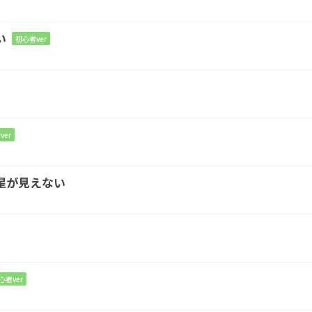
G
C
G
い
初心者ver
に、賑
わうは人だか
り
G
C
G
滲み出す感傷
に
ver
G
C
G
星が見えない
、
空腹の三拍
子
G
Am
待っていた停
滞した秒針
心者ver
G
E