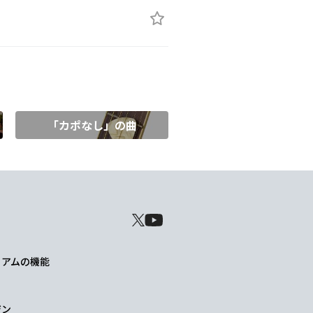
「カポなし」の曲
レミアムの機能
ジン