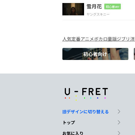
雪月花
初心者ver
再現した正
解をひと
ヤングスキニー
N.C.
Am
人気
定番
アニメ
ボカロ
童謡
ジブリ
洋
乾杯し
よう、さぁ肩に
初心者向け
Am
F
すり減
らした笑顔も
今
Am
F
取りこ
ぼした愚痴やケ
旧デザインに切り替える
Am
F
トップ
朝の
光へと変えてきた
お気に入り