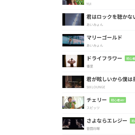
YUI
Am
F
君はロックを聴かな
泳ぎ
慣れた街、
灯る光
あいみょん
マリーゴールド
Am
F
あいみょん
夢
現の星、
灰色の森、
ドライフラワー
初心者
優里
Am
F
君が眩しいから僕は
喉の渇き、
重たい目に
SIX LOUNGE
チェリー
F
C
初心者ver
スピッツ
最低な聖
者の行進
さよならエレジー
初
菅田将暉
F
C