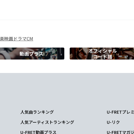
くち
今限界を
合図に
F
G
C
G
楽
映画
ドラマ
CM
の
った 荷物は
一旦置いてお
いてさ
オフィシャル
動画プラス
コード譜
G
C
G
日は 僕らが
全て取り返す
番だ
G
C
G
ンカに %
すらも分かち合
ってさ
人気曲ランキング
U-FRETプ
G
C
人気アーティストランキング
U-リク
んだ 僕らの出
会いに乾杯を
U-FRET動画プラス
U-FRETマガ