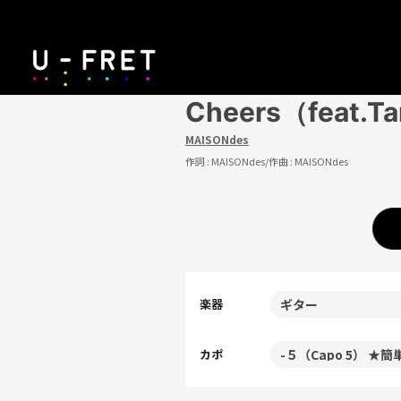
Cheers（feat.T
MAISONdes
作詞 :
MAISONdes
/作曲 :
MAISONdes
楽器
カポ