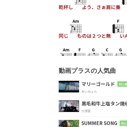
乾杯し
よう、さぁ肩に乗
Am
F
同じ
ものは２つと無
い
Am
F
G
C
G
動画プラスの人気曲
Am
F
G
C
マリーゴールド
初心者
あいみょん
黒毛和牛上塩タン焼6
Am
F
大塚愛
琥珀
色の月、
塞いだ口
SUMMER SONG
初心