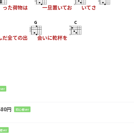
った荷物は
一旦置いてお
いてさ
G
C
んだ全ての出
会いに乾杯を
ver
80円
初心者ver
G
C
G
、
溢れ出す感情
に
者ver