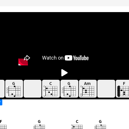
G
C
G
Am
F
す
F
G
C
G