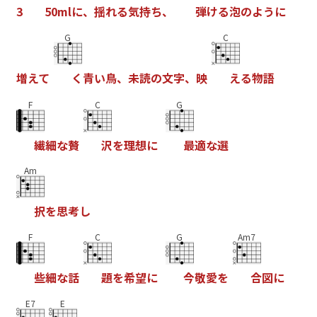
3
5
0
m
l
に
、
揺
れ
る
気
持
ち
、
弾
け
る
泡
の
よ
う
に
G
C
増
え
て
く
青
い
鳥
、
未
読
の
文
字
、
映
え
る
物
語
F
C
G
繊
細
な
贅
沢
を
理
想
に
最
適
な
選
Am
択
を
思
考
し
F
C
G
Am7
些
細
な
話
題
を
希
望
に
今
敬
愛
を
合
図
に
E7
E