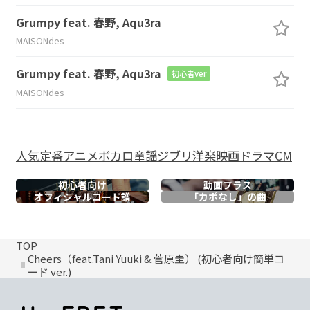
Grumpy feat. 春野, Aqu3ra
MAISONdes
Grumpy feat. 春野, Aqu3ra
初心者ver
MAISONdes
人気
定番
アニメ
ボカロ
童謡
ジブリ
洋楽
映画
ドラマ
CM
初心者向け
動画プラス
オフィシャル
コード譜
「カポなし」の曲
TOP
Cheers（feat.Tani Yuuki & 菅原圭） (初心者向け簡単コ
ード ver.)