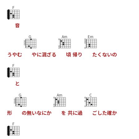
F
音
G
Am
Em
う
や
む
や
に
混
ざ
る
頃
帰
り
た
く
な
い
の
F
と
G
Am
C
形
の
無
い
な
に
か
を
共
に
過
ご
し
た
確
か
F