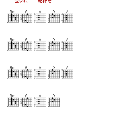
会
い
に
乾
杯
を
Bm
G
A
D
A
Bm
G
A
D
A
Bm
G
A
D
A
Bm
G
A
D