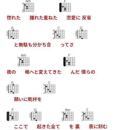
Am
F
惚
れ
た
腫
れ
た
重
ね
た
恋
愛
に
反
省
G
C
G
と
無
駄
も
分
か
ち
合
っ
て
さ
Am
F
夜
の
帳
へ
と
変
え
て
き
た
ん
だ
僕
ら
の
G
C
願
い
に
乾
杯
を
F
G
Am
C
こ
こ
で
起
き
た
全
て
を
裏
表
に
刻
む