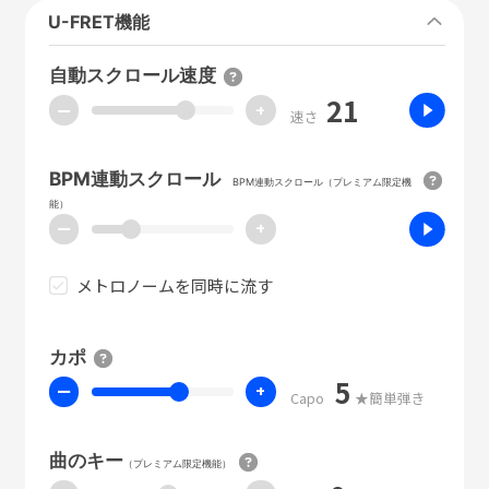
U-FRET機能
自動スクロール速度
21
ー
+
速さ
BPM連動スクロール
BPM連動スクロール（プレミアム限定機
能）
ー
+
メトロノームを同時に流す
カポ
5
ー
+
Capo
★簡単弾き
曲のキー
（プレミアム限定機能）