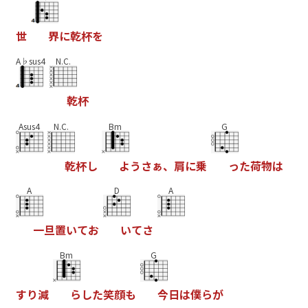
世
界
に
乾
杯
を
A♭sus4
N.C.
乾
杯
Asus4
N.C.
Bm
G
乾
杯
し
よ
う
さ
ぁ
、
肩
に
乗
っ
た
荷
物
は
A
D
A
一
旦
置
い
て
お
い
て
さ
Bm
G
す
り
減
ら
し
た
笑
顔
も
今
日
は
僕
ら
が