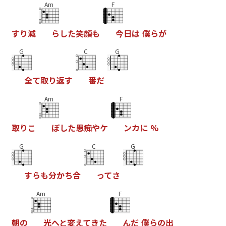
Am
F
す
り
減
ら
し
た
笑
顔
も
今
日
は
僕
ら
が
G
C
G
全
て
取
り
返
す
番
だ
Am
F
取
り
こ
ぼ
し
た
愚
痴
や
ケ
ン
カ
に
%
G
C
G
す
ら
も
分
か
ち
合
っ
て
さ
Am
F
朝
の
光
へ
と
変
え
て
き
た
ん
だ
僕
ら
の
出