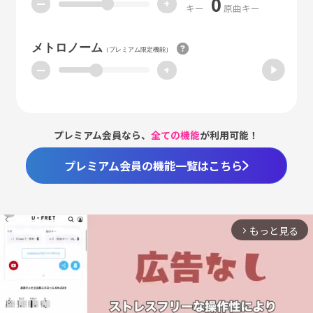
0
ー
+
キー
原曲キー
メトロノーム
（プレミアム限定機能）
ー
+
プレミアム会員なら、
全ての機能
が利用可能！
プレミアム会員の機能一覧はこちら
もっと見る
arrow_forward_ios