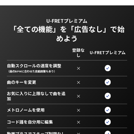
U-FRETプレミアム
「全ての機能」を
「広告なし」で始
めよう
登録な
U-FRETプレミアム
し
自動スクロールの速度を調整
×
（曲のBPMに合わせた自動調整もあり）
曲のキーを変更
×
お気に入りに上限なしで曲を追
×
加
メトロノームを使用
×
コード譜を自分用に編集
×
動画プラスでスキップ制限なし
×