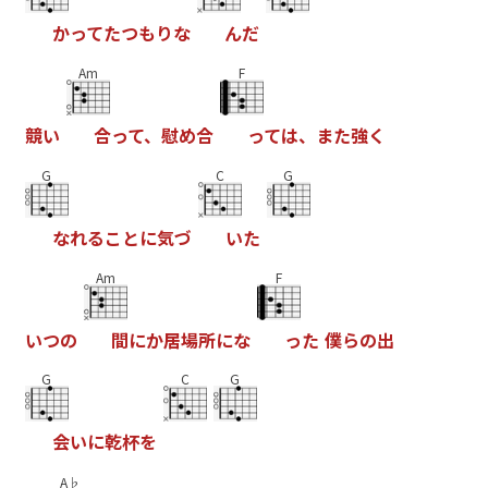
か
っ
て
た
つ
も
り
な
ん
だ
Am
F
競
い
合
っ
て
、
慰
め
合
っ
て
は
、
ま
た
強
く
G
C
G
な
れ
る
こ
と
に
気
づ
い
た
Am
F
い
つ
の
間
に
か
居
場
所
に
な
っ
た
僕
ら
の
出
G
C
G
会
い
に
乾
杯
を
A♭