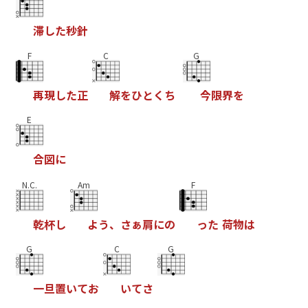
滞
し
た
秒
針
F
C
G
再
現
し
た
正
解
を
ひ
と
く
ち
今
限
界
を
E
合
図
に
N.C.
Am
F
乾
杯
し
よ
う
、
さ
ぁ
肩
に
の
っ
た
荷
物
は
G
C
G
一
旦
置
い
て
お
い
て
さ