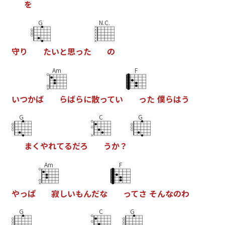
を
G
N.C.
守
り
た
い
と
思
っ
た
の
Am
F
い
つ
か
ば
ら
ば
ら
に
散
っ
て
い
っ
た
僕
ら
は
う
G
C
G
ま
く
や
れ
て
る
だ
ろ
う
か
？
Am
F
や
っ
ぱ
寂
し
い
も
ん
だ
な
っ
て
さ
そ
ん
な
の
わ
G
C
G