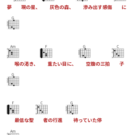
夢
現
の
星
、
灰
色
の
森
、
滲
み
出
す
感
傷
に
G
Am
F
G
C
喉
の
渇
き
、
重
た
い
目
に
、
空
腹
の
三
拍
子
G
F
C
G
最
低
な
聖
者
の
行
進
待
っ
て
い
た
停
Am