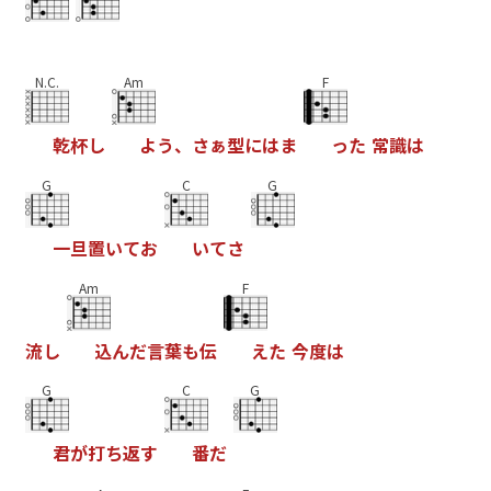
N.C.
Am
F
乾
杯
し
よ
う
、
さ
ぁ
型
に
は
ま
っ
た
常
識
は
G
C
G
一
旦
置
い
て
お
い
て
さ
Am
F
流
し
込
ん
だ
言
葉
も
伝
え
た
今
度
は
G
C
G
君
が
打
ち
返
す
番
だ