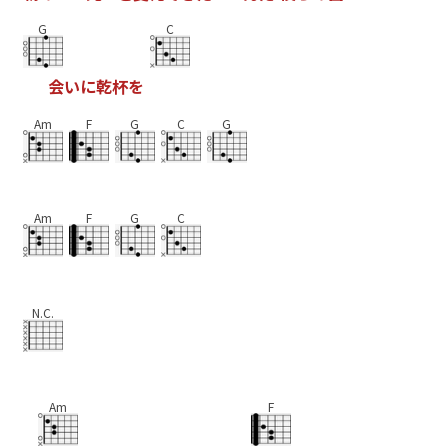
G
C
会
い
に
乾
杯
を
Am
F
G
C
G
Am
F
G
C
N.C.
Am
F