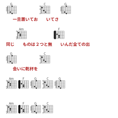
G
C
G
一
旦
置
い
て
お
い
て
さ
Am
F
同
じ
も
の
は
２
つ
と
無
い
ん
だ
全
て
の
出
G
C
会
い
に
乾
杯
を
Am
F
G
C
G
Am
F
G
C