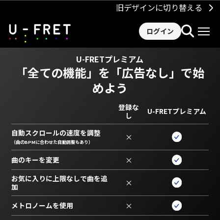
旧デザインに切り替える
ログイン
U-FRETプレミアム
「全ての機能」を
「広告なし」で始
めよう
登録な
U-FRETプレミアム
し
自動スクロールの速度を調整
×
（曲のBPMに合わせた自動調整もあり）
曲のキーを変更
×
お気に入りに上限なしで曲を追
×
加
メトロノームを使用
×