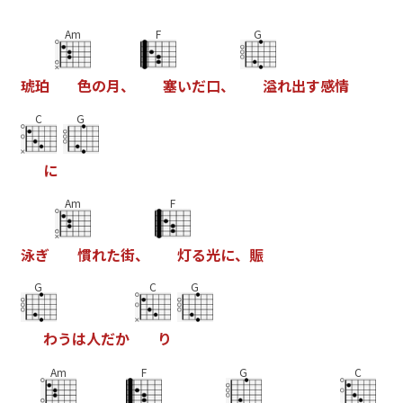
Am
F
G
琥
珀
色
の
月
、
塞
い
だ
口
、
溢
れ
出
す
感
情
C
G
に
Am
F
泳
ぎ
慣
れ
た
街
、
灯
る
光
に
、
賑
G
C
G
わ
う
は
人
だ
か
り
Am
F
G
C