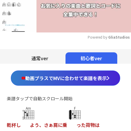
Powered by 
GliaStudios
Mute
通常ver
初心者ver
動画プラスでMVに合わせて楽譜を表示
楽譜タップで自動スクロール開始
Am
F
乾
杯
し
よ
う
、
さ
ぁ
肩
に
乗
っ
た
荷
物
は