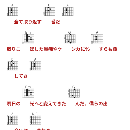
A
D
A
全
て
取
り
返
す
番
だ
Bm
G
A
取
り
こ
ぼ
し
た
愚
痴
や
ケ
ン
カ
に
%
す
ら
も
覆
D
A
し
て
さ
Bm
G
明
日
の
光
へ
と
変
え
て
き
た
ん
だ
、
僕
ら
の
出
A
N.C.