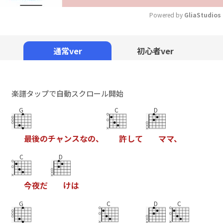
Powered by 
GliaStudios
Mute
通常ver
初心者ver
楽譜タップで自動スクロール開始
G
C
D
最
後
の
チ
ャ
ン
ス
な
の
、
許
し
て
マ
マ
、
C
D
今
夜
だ
け
は
G
C
D
C