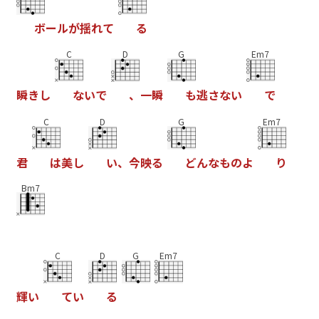
ボ
ー
ル
が
揺
れ
て
る
C
D
G
Em7
瞬
き
し
な
い
で
、
一
瞬
も
逃
さ
な
い
で
C
D
G
Em7
君
は
美
し
い
、
今
映
る
ど
ん
な
も
の
よ
り
Bm7
C
D
G
Em7
輝
い
て
い
る