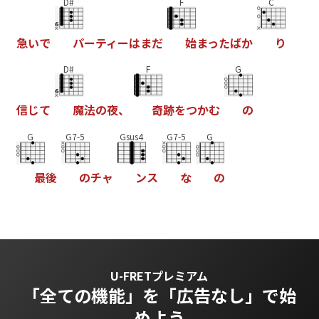
D#
F
C
急
い
で
パ
ー
テ
ィ
ー
は
ま
だ
始
ま
っ
た
ば
か
り
D#
F
G
信
じ
て
魔
法
の
夜
、
奇
跡
を
つ
か
む
の
G
G7-5
Gsus4
G7-5
G
最
後
の
チ
ャ
ン
ス
な
の
U-FRETプレミアム
「全ての機能」を
「広告なし」で始
めよう