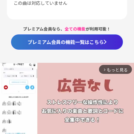
この曲は対応していません
プレミアム会員なら、
全ての機能
が利用可能！
プレミアム会員の機能一覧はこちら
もっと見る
arrow_forward_ios