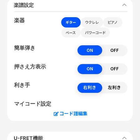
楽譜設定
楽器
ギター
ウクレレ
ピアノ
ベース
パワーコード
簡単弾き
ON
OFF
押さえ方表示
ON
OFF
利き手
右利き
左利き
マイコード設定
コード譜編集
U-FRET機能