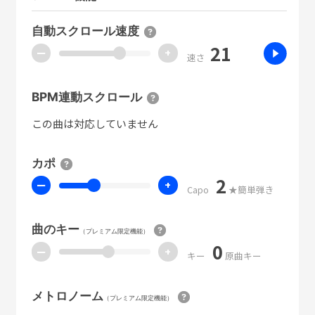
自動スクロール速度
21
ー
+
速さ
BPM連動スクロール
この曲は対応していません
カポ
2
ー
+
Capo
★簡単弾き
曲のキー
（プレミアム限定機能）
0
ー
+
キー
原曲キー
メトロノーム
（プレミアム限定機能）