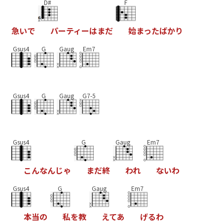
D#
F
急
い
で
パ
ー
テ
ィ
ー
は
ま
だ
始
ま
っ
た
ば
か
り
Gsus4
G
Gaug
Em7
Gsus4
G
Gaug
G7-5
Gsus4
G
Gaug
Em7
こ
ん
な
ん
じ
ゃ
ま
だ
終
わ
れ
な
い
わ
Gsus4
G
Gaug
Em7
本
当
の
私
を
教
え
て
あ
げ
る
わ