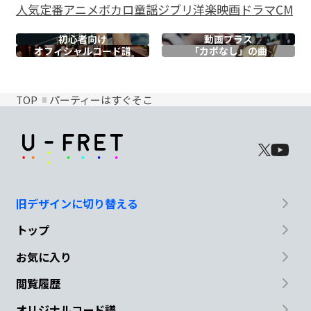
人気
定番
アニメ
ボカロ
童謡
ジブリ
洋楽
映画
ドラマ
CM
初心者向け
動画プラス
オフィシャル
コード譜
「カポなし」の曲
TOP
パーティーはすぐそこ
旧デザインに切り替える
トップ
お気に入り
閲覧履歴
オリジナルコード譜