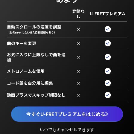
登録な
U-FRETプレミアム
し
自動スクロールの速度を調整
×
（曲のBPMに合わせた自動調整もあり）
曲のキーを変更
×
お気に入りに上限なしで曲を追
×
加
メトロノームを使用
×
コード譜を自分用に編集
×
動画プラスでスキップ制限なし
×
今すぐU-FRETプレミアムをはじめる
いつでもキャンセルできます