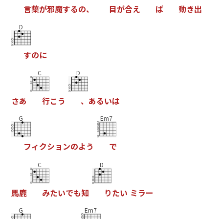
言
葉
が
邪
魔
す
る
の
、
目
が
合
え
ば
動
き
出
D
す
の
に
C
D
さ
あ
行
こ
う
、
あ
る
い
は
G
Em7
フ
ィ
ク
シ
ョ
ン
の
よ
う
で
C
D
馬
鹿
み
た
い
で
も
知
り
た
い
ミ
ラ
ー
G
Em7