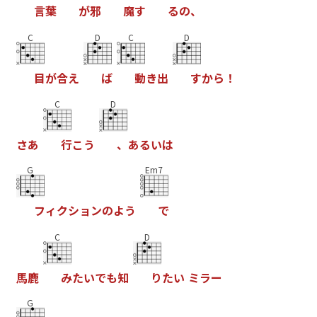
言
葉
が
邪
魔
す
る
の
、
C
D
C
D
目
が
合
え
ば
動
き
出
す
か
ら
！
C
D
さ
あ
行
こ
う
、
あ
る
い
は
G
Em7
フ
ィ
ク
シ
ョ
ン
の
よ
う
で
C
D
馬
鹿
み
た
い
で
も
知
り
た
い
ミ
ラ
ー
G