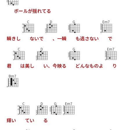
ボ
ー
ル
が
揺
れ
て
る
C
D
G
Em7
瞬
き
し
な
い
で
、
一
瞬
も
逃
さ
な
い
で
C
D
G
Em7
君
は
美
し
い
、
今
映
る
ど
ん
な
も
の
よ
り
Bm7
C
D
G
Em7
輝
い
て
い
る