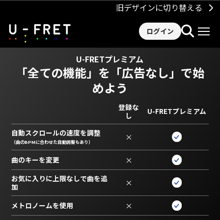
旧デザインに切り替える
ログイン
U-FRETプレミアム
「全ての機能」を
「広告なし」で始
めよう
登録な
U-FRETプレミアム
し
自動スクロールの速度を調整
×
（曲のBPMに合わせた自動調整もあり）
曲のキーを変更
×
お気に入りに上限なしで曲を追
×
加
メトロノームを使用
×