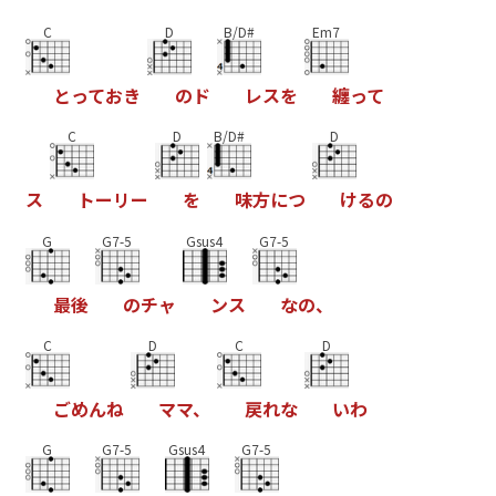
C
D
B/D#
Em7
と
っ
て
お
き
の
ド
レ
ス
を
纏
っ
て
C
D
B/D#
D
ス
ト
ー
リ
ー
を
味
方
に
つ
け
る
の
G
G7-5
Gsus4
G7-5
最
後
の
チ
ャ
ン
ス
な
の
、
C
D
C
D
ご
め
ん
ね
マ
マ
、
戻
れ
な
い
わ
G
G7-5
Gsus4
G7-5