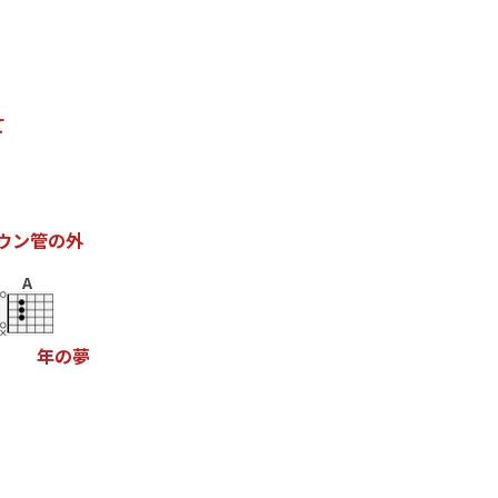
て
ウ
ン
管
の
外
A
年
の
夢