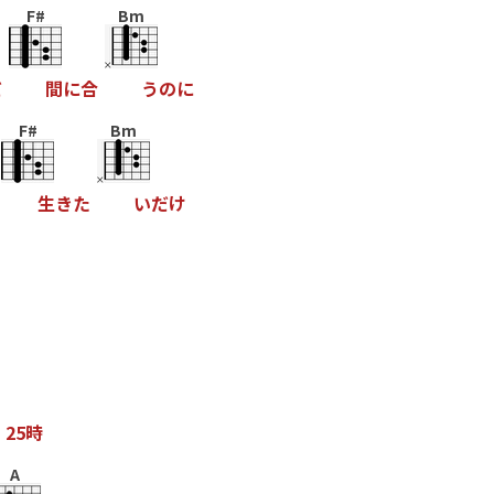
F#
Bm
だ
間
に
合
う
の
に
F#
Bm
生
き
た
い
だ
け
、
2
5
時
A