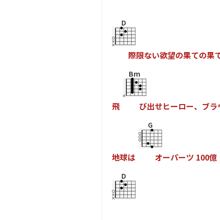
D
際
限
な
い
欲
望
の
果
て
の
果
Bm
飛
び
出
せ
ヒ
ー
ロ
ー
、
ブ
ラ
G
地
球
は
オ
ー
パ
ー
ツ
1
0
0
億
D