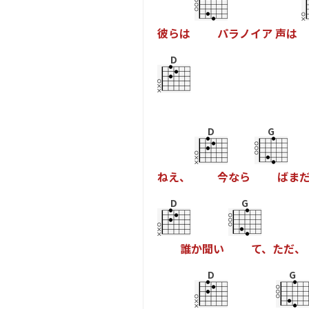
彼
ら
は
パ
ラ
ノ
イ
ア
声
は
D
D
G
ね
え
、
今
な
ら
ば
ま
D
G
誰
か
聞
い
て
、
た
だ
、
D
G