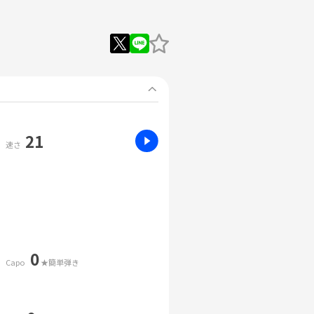
21
速さ
0
Capo
★簡単弾き