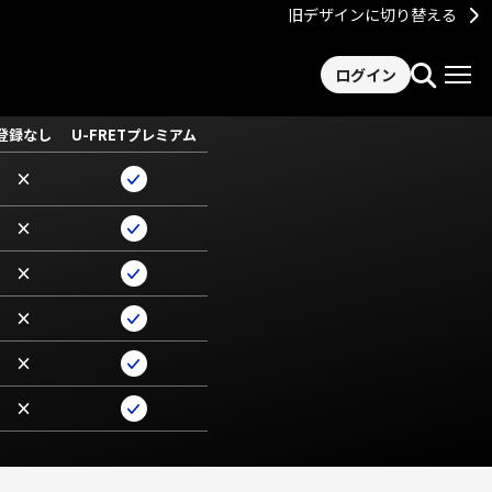
旧デザインに切り替える
ログイン
登録なし
U-FRETプレミアム
×
×
×
×
×
×