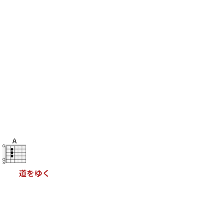
A
道
を
ゆ
く