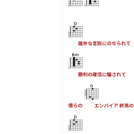
D
雄
弁
な
言
説
に
の
せ
ら
れ
て
Bm
勝
利
の
確
信
に
騙
さ
れ
て
G
僕
ら
の
エ
ン
パ
イ
ア
終
焉
の
D