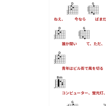
D
G
ね
え
、
今
な
ら
ば
ま
D
G
誰
か
聞
い
て
、
た
だ
、
D
青
年
は
ビ
ル
街
で
風
を
切
る
Bm
コ
ン
ピ
ュ
ー
タ
ー
、
蛍
光
灯
G