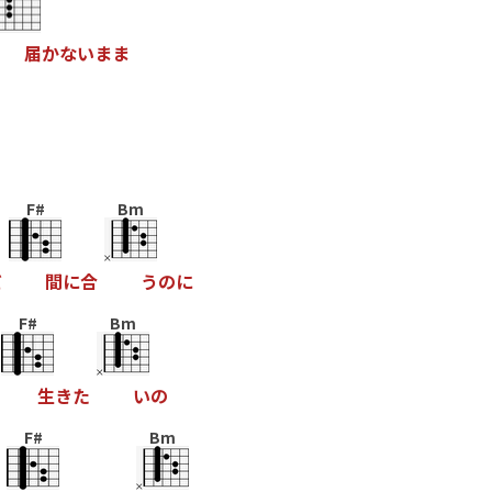
届
か
な
い
ま
ま
F#
Bm
だ
間
に
合
う
の
に
F#
Bm
生
き
た
い
の
F#
Bm