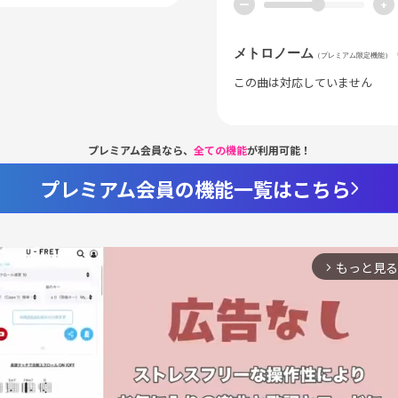
ー
+
メトロノーム
（プレミアム限定機能）
この曲は対応していません
プレミアム会員なら、
全ての機能
が利用可能！
プレミアム会員の機能一覧はこちら
もっと見る
arrow_forward_ios