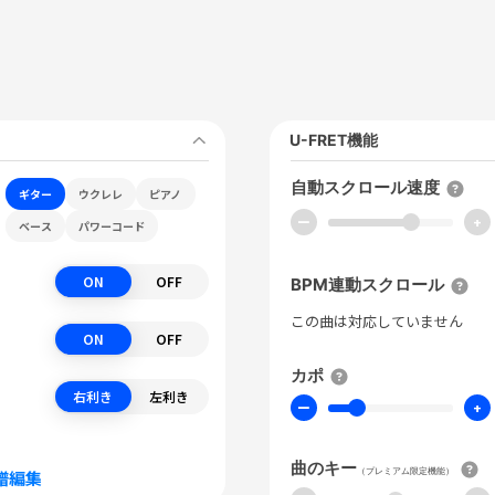
U-FRET機能
自動スクロール速度
ギター
ウクレレ
ピアノ
ー
+
ベース
パワーコード
ON
OFF
BPM連動スクロール
この曲は対応していません
ON
OFF
カポ
右利き
左利き
ー
+
曲のキー
（プレミアム限定機能）
譜編集