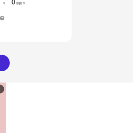
0
キー
原曲キー