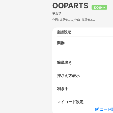
OOPARTS
初心者ver
羊文学
作詞 :
塩塚モエカ
/作曲 :
塩塚モエカ
楽譜設定
楽器
簡単弾き
押さえ方表示
利き手
マイコード設定
コード