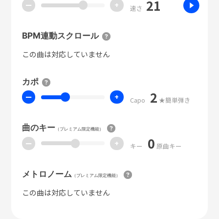
21
ー
+
速さ
BPM連動スクロール
この曲は対応していません
カポ
2
ー
+
Capo
★簡単弾き
曲のキー
（プレミアム限定機能）
0
ー
+
キー
原曲キー
メトロノーム
（プレミアム限定機能）
この曲は対応していません