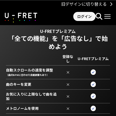
旧デザインに切り替える
ログイン
U-FRETプレミアム
「全ての機能」を
「広告なし」で始
めよう
登録な
U-FRETプレミアム
し
自動スクロールの速度を調整
×
（曲のBPMに合わせた自動調整もあり）
曲のキーを変更
×
お気に入りに上限なしで曲を追
×
加
メトロノームを使用
×