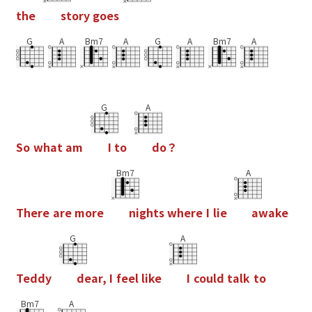
t
h
e
s
t
o
r
y
g
o
e
s
G
A
Bm7
A
G
A
Bm7
A
G
A
S
o
w
h
a
t
a
m
I
t
o
d
o
？
Bm7
A
T
h
e
r
e
a
r
e
m
o
r
e
n
i
g
h
t
s
w
h
e
r
e
I
l
i
e
a
w
a
k
e
G
A
T
e
d
d
y
d
e
a
r
,
I
f
e
e
l
l
i
k
e
I
c
o
u
l
d
t
a
l
k
t
o
Bm7
A