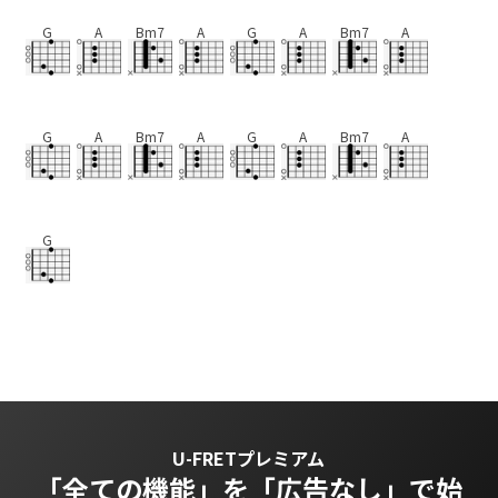
G
A
Bm7
A
G
A
Bm7
A
G
A
Bm7
A
G
A
Bm7
A
G
U-FRETプレミアム
「全ての機能」を
「広告なし」で始