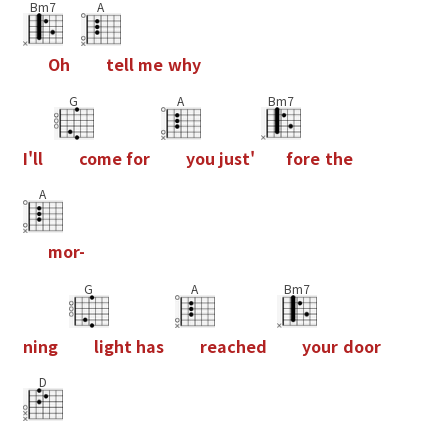
Bm7
A
O
h
t
e
l
l
m
e
w
h
y
G
A
Bm7
I
'
l
l
c
o
m
e
f
o
r
y
o
u
j
u
s
t
'
f
o
r
e
t
h
e
A
m
o
r
-
G
A
Bm7
n
i
n
g
l
i
g
h
t
h
a
s
r
e
a
c
h
e
d
y
o
u
r
d
o
o
r
D