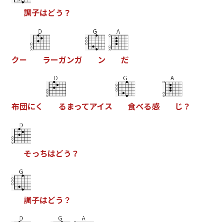
調
子
は
ど
う
？
D
G
A
ク
ー
ラ
ー
ガ
ン
ガ
ン
だ
D
G
A
布
団
に
く
る
ま
っ
て
ア
イ
ス
食
べ
る
感
じ
？
D
そ
っ
ち
は
ど
う
？
G
調
子
は
ど
う
？
D
G
A