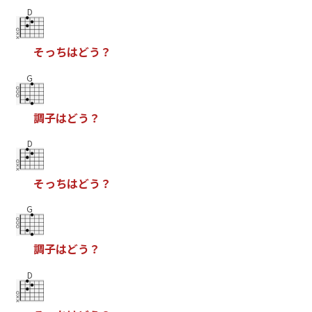
D
そ
っ
ち
は
ど
う
？
G
調
子
は
ど
う
？
D
そ
っ
ち
は
ど
う
？
G
調
子
は
ど
う
？
D