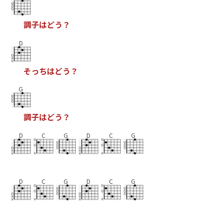
調
子
は
ど
う
？
D
そ
っ
ち
は
ど
う
？
G
調
子
は
ど
う
？
D
C
G
D
C
G
D
C
G
D
C
G