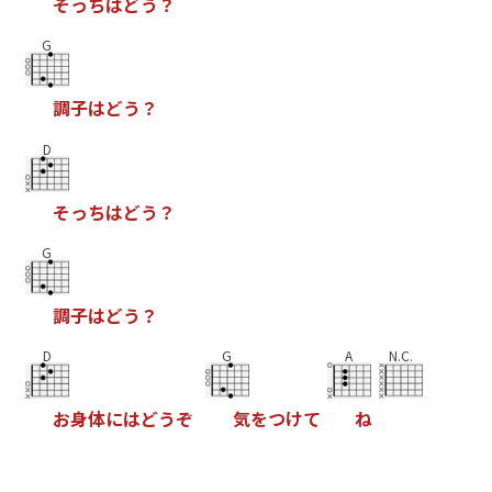
そ
っ
ち
は
ど
う
？
G
調
子
は
ど
う
？
D
そ
っ
ち
は
ど
う
？
G
調
子
は
ど
う
？
D
G
A
N.C.
お
身
体
に
は
ど
う
ぞ
気
を
つ
け
て
ね