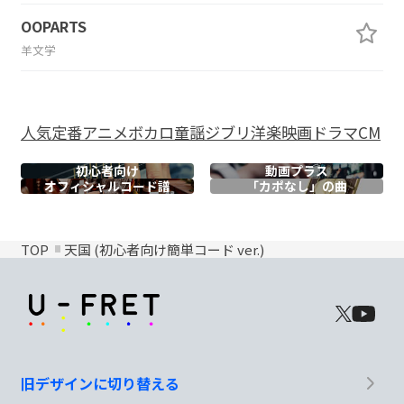
OOPARTS
羊文学
人気
定番
アニメ
ボカロ
童謡
ジブリ
洋楽
映画
ドラマ
CM
初心者向け
動画プラス
オフィシャル
コード譜
「カポなし」の曲
TOP
天国 (初心者向け簡単コード ver.)
旧デザインに切り替える