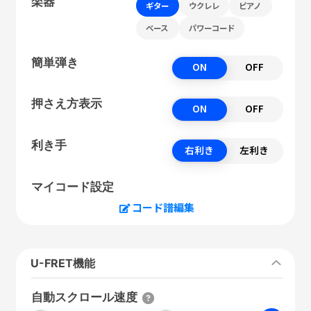
楽器
ギター
ウクレレ
ピアノ
ベース
パワーコード
簡単弾き
ON
OFF
押さえ方表示
ON
OFF
利き手
右利き
左利き
マイコード設定
コード譜編集
U-FRET機能
自動スクロール速度