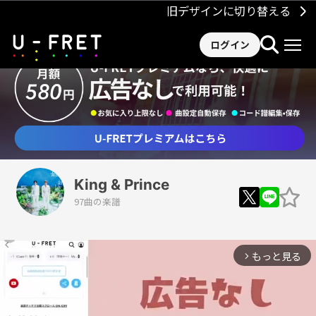
旧デザインに切り替える
ログイン
King & Prince
97曲の楽譜
もっと見る
arrow_forward_ios