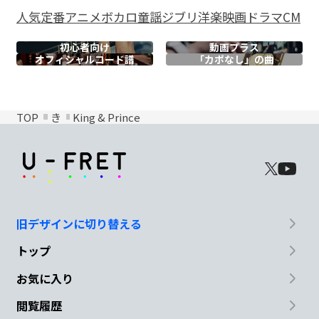
人気
定番
アニメ
ボカロ
童謡
ジブリ
洋楽
映画
ドラマ
CM
初心者向け
動画プラス
オフィシャル
コード譜
「カポなし」の曲
TOP
き
King & Prince
旧デザインに切り替える
トップ
お気に入り
閲覧履歴