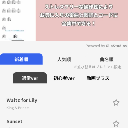
Powered by 
GliaStudios
Mute
新着順
人気順
曲名順
※並び替えはプレミアム限定
通常ver
初心者ver
動画プラス
Waltz for Lily
King & Prince
Sunset