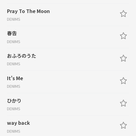
Pray To The Moon
DENIMS
春告
DENIMS
おふろのうた
DENIMS
It's Me
DENIMS
ひかり
DENIMS
way back
DENIMS