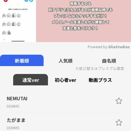
Powered by 
GliaStudios
Mute
新着順
人気順
曲名順
※並び替えはプレミアム限定
通常ver
初心者ver
動画プラス
NEMUTAI
DENIMS
たがまま
DENIMS