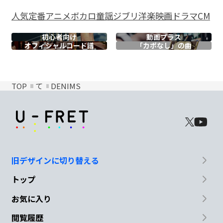
人気
定番
アニメ
ボカロ
童謡
ジブリ
洋楽
映画
ドラマ
CM
初心者向け
動画プラス
オフィシャル
コード譜
「カポなし」の曲
TOP
て
DENIMS
旧デザインに切り替える
トップ
お気に入り
閲覧履歴