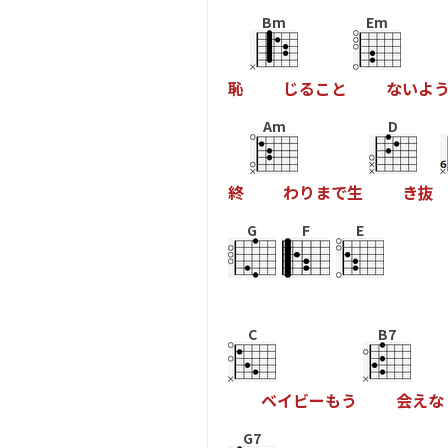
Bm
Em
恥
じ
る
こ
と
な
い
よ
Am
D
終
わ
り
ま
で
生
き
抜
G
F
E
C
B7
ベ
イ
ビ
ー
も
う
会
え
な
G7