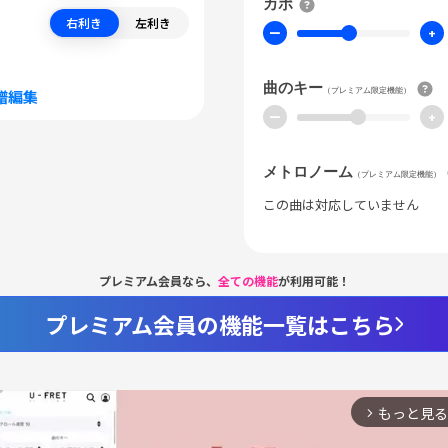
カポ
右利き
左利き
ー
+
曲のキー
（プレミアム限定機能）
譜編集
ー
+
メトロノーム
（プレミアム限定機能）
この曲は対応していません
プレミアム会員なら、
全ての機能
が利用可能！
プレミアム会員の機能一覧はこちら
もっと見る
arrow_forward_ios