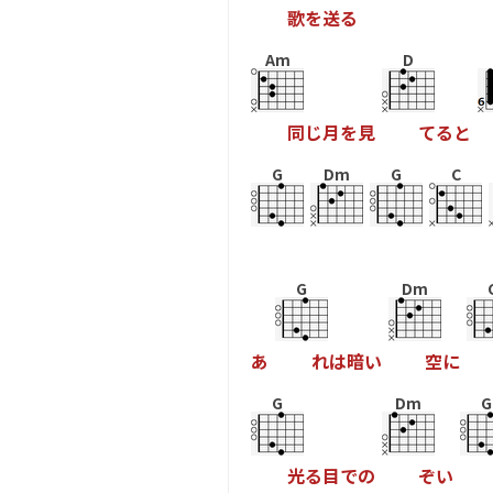
歌
を
送
る
Am
D
同
じ
月
を
見
て
る
と
G
Dm
G
C
G
Dm
あ
れ
は
暗
い
空
に
G
Dm
G
光
る
目
で
の
ぞ
い