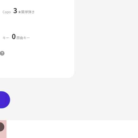
3
Capo
★簡単弾き
0
キー
原曲キー