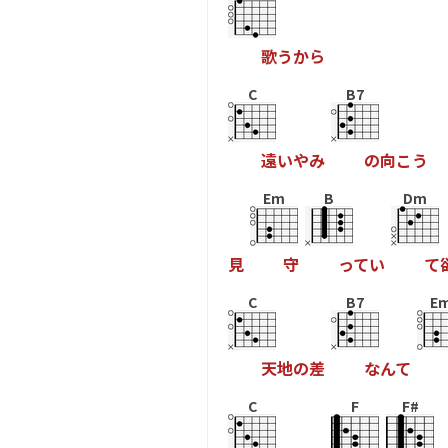
歌
う
か
ら
C
B7
遠
い
や
み
の
向
こ
う
Em
B
Dm
見
守
っ
て
い
て
C
B7
E
天
地
の
差
な
ん
て
C
F
F#