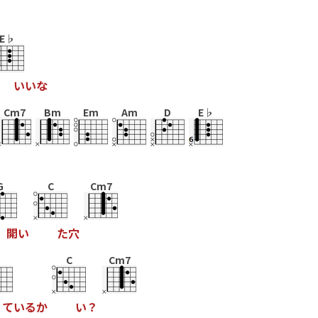
E♭
い
い
な
Cm7
Bm
Em
Am
D
E♭
G
C
Cm7
開
い
た
穴
C
Cm7
て
い
る
か
い
？