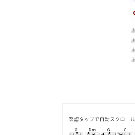
楽譜タップで自動スクロー
G
Dm
G
C