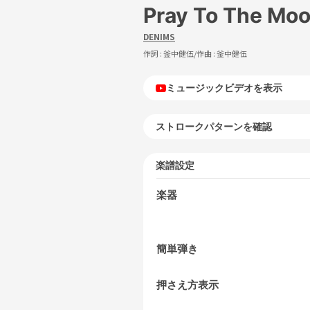
Pray To The Mo
DENIMS
作詞 :
釜中健伍
/作曲 :
釜中健伍
ミュージックビデオを表示
ストロークパターンを確認
楽譜設定
楽器
簡単弾き
押さえ方表示