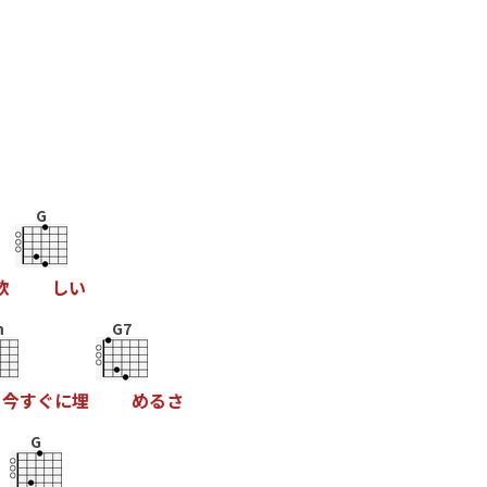
G
欲
し
い
m
G7
今
す
ぐ
に
埋
め
る
さ
G