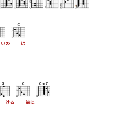
C
い
の
は
G
C
Cm7
け
る
前
に