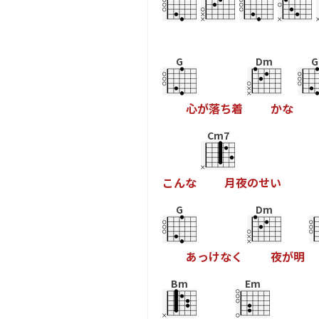
G
Dm
G
心
が
落
ち
着
か
な
Cm7
こ
ん
な
月
夜
の
せ
い
G
Dm
あ
っ
け
な
く
夜
が
明
Bm
Em