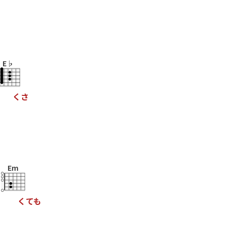
う
E♭
く
さ
Em
く
て
も