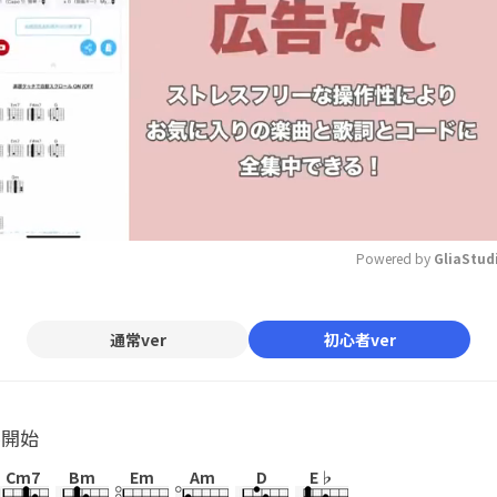
Powered by 
GliaStud
Mute
通常ver
初心者ver
ル開始
Cm7
Bm
Em
Am
D
E♭