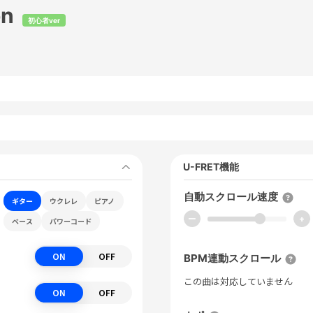
on
初心者ver
U-FRET機能
自動スクロール速度
ギター
ウクレレ
ピアノ
ー
+
ベース
パワーコード
ON
OFF
BPM連動スクロール
この曲は対応していません
ON
OFF