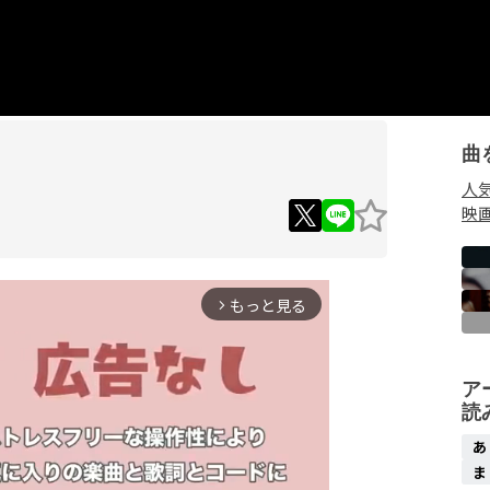
曲
人
映
もっと見る
arrow_forward_ios
ア
読