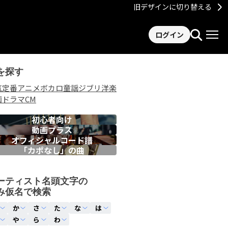
旧デザインに切り替える
ログイン
を探す
気
定番
アニメ
ボカロ
童謡
ジブリ
洋楽
画
ドラマ
CM
初心者向け
動画プラス
オフィシャルコード譜
「カポなし」の曲
ーティスト名頭文字の
み仮名で検索