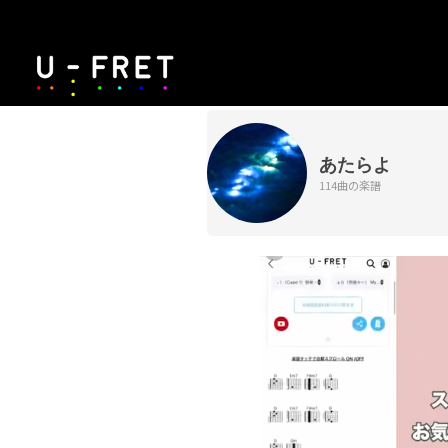
あたらよ
114曲の楽譜